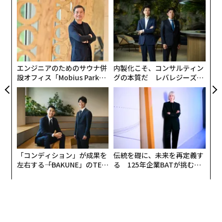
スパ
目
に掲載した。彼女はこの画像を削除するよう同プラット
のラ
の
フォームに要請したが、数カ月経ってもその削除要請が
ン
ンツ
〜
実を結ばなかったため、彼女の母親がクルーズ議員の事
への
金
務所に助けを求めたという。
た、
個
ェ
エンジニアのためのサウナ併
内製化こそ、コンサルティン
新法のテイク・イット・ダウン法は、被害者からの正当
設オフィス「Mobius Park」
グの本質だ レバレジーズが
な要請を受け取ったプラットフォームに対し、問題のあ
がオープン──タマディック
実践する、次世代ファームの
る画像を48時間以内に削除する義務を負わせるものだ。
が健康経営を徹底する理由
全貌
この法案は主に、ディープフェイクの被害を受けやすい
若年層の保護に主眼を置くものではあるが、近年では教
師や政治家などが被害に遭うケースも増えている。性的
「コンディション」が成果を
伝統を礎に、未来を再定義す
画像が流布されたことで、精神的なトラウマに見舞われ
左右する――「BAKUNE」のTEN
る 125年企業BATが挑むス
たり、職を失うようなケースも増えている。
TIALが支える「挑戦者の明
モークレスな未来
日」
この法案を推進した「
性的暴力防止協会
（Sexual Violen
ce Prevention Association）」創設者のオムニー・ミラ
ンダ・マートンは、「ディープフェイクポルノなどの性