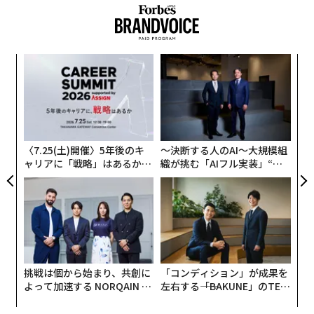
るようになっており、本人の知らないところでこうした
画像が拡散されるケースが増えている。
この新法は、超党派の議員の協力により成立したもの
小1
“
で、そのきっかけとなったのは、ある女子学生が共和党
にし
シ
のテッド・クルーズ上院議員に露骨な画像の被害を訴え
グ
義す
目
たことだった。この学生のクラスメートは、アプリを使
むス
の
って彼女のヌード画像を作り、それをスナップチャット
ン
に掲載した。彼女はこの画像を削除するよう同プラット
〈7.25(土)開催〉5年後のキ
〜決断する人のAI〜大規模組
フォームに要請したが、数カ月経ってもその削除要請が
ャリアに「戦略」はあるか。
織が挑む「AIフル実装」“使
実を結ばなかったため、彼女の母親がクルーズ議員の事
トップエグゼクティブのキャ
う”企業から“動く”企業へ【N
リアに触れる1日│CAREER S
TTドコモビジネス×PwC】
務所に助けを求めたという。
UMMIT 2026
挑戦は個から始まり、共創に
「コンディション」が成果を
よって加速する NORQAIN JA
左右する――「BAKUNE」のTEN
PAN 特別座談会
TIALが支える「挑戦者の明
日」