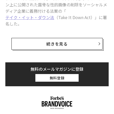
ン上に公開された露骨な性的画像の削除をソーシャルメ
ディア企業に義務付ける法案の「
テイク・イット・ダウン法
（Take It Down Act）」に署
名した。
この新法によりオンラインプラットフォームは、正当な
要請を受け取ってから48時間以内に、人工知能（AI）で
続きを見る
生成されたディープフェイクを含む、同意のない性的な
画像を削除しなければならなくなる。近年は、AIを搭載
したアプリを用いて露骨なヌード画像を簡単に生成でき
るようになっており、本人の知らないところでこうした
無料のメールマガジンに登録
画像が拡散されるケースが増えている。
無料登録
この新法は、超党派の議員の協力により成立したもの
で、そのきっかけとなったのは、ある女子学生が共和党
のテッド・クルーズ上院議員に露骨な画像の被害を訴え
たことだった。この学生のクラスメートは、アプリを使
って彼女のヌード画像を作り、それをスナップチャット