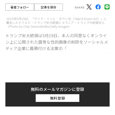
著者フォロー
記事を保存
2025年5月19日、「テイク・イット・ダウン法（Take It Down Act）」に
署名したドナルド・トランプ米大統領とメラニア・トランプ大統領夫人
（Photo by Chip Somodevilla/Getty Images）
トランプ米大統領は5月19日、本人の同意なくオンライ
ン上に公開された露骨な性的画像の削除をソーシャルメ
ディア企業に義務付ける法案の「
テイク・イット・ダウン法
（Take It Down Act）」に署
名した。
advertisement
この新法によりオンラインプラットフォームは、正当な
無料のメールマガジンに登録
要請を受け取ってから48時間以内に、人工知能（AI）で
生成されたディープフェイクを含む、同意のない性的な
無料登録
画像を削除しなければならなくなる。近年は、AIを搭載
したアプリを用いて露骨なヌード画像を簡単に生成でき