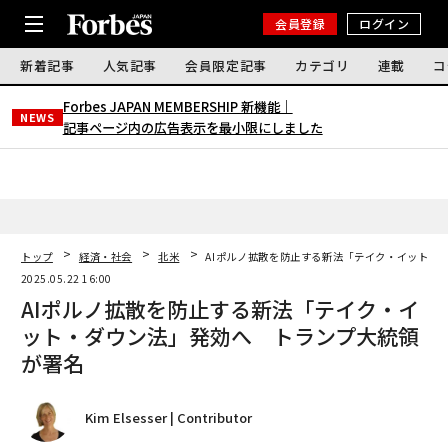
会員登録
ログイン
新着記事
人気記事
会員限定記事
カテゴリ
連載
コ
Forbes JAPAN MEMBERSHIP 新機能｜
NEWS
記事ページ内の広告表示を最小限にしました
トップ
経済・社会
北米
AIポルノ拡散を防止する新法「テイク・イット・
2025.05.22 16:00
AIポルノ拡散を防止する新法「テイク・イ
ット・ダウン法」発効へ トランプ大統領
が署名
Kim Elsesser | Contributor