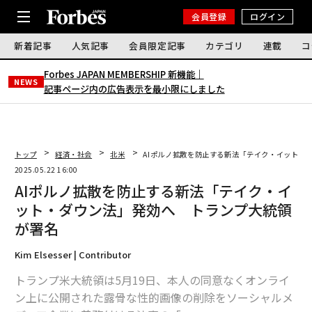
会員登録
ログイン
新着記事
人気記事
会員限定記事
カテゴリ
連載
コ
Forbes JAPAN MEMBERSHIP 新機能｜
NEWS
記事ページ内の広告表示を最小限にしました
トップ
経済・社会
北米
AIポルノ拡散を防止する新法「テイク・イット・
2025.05.22 16:00
AIポルノ拡散を防止する新法「テイク・イ
ット・ダウン法」発効へ トランプ大統領
が署名
Kim Elsesser | Contributor
トランプ米大統領は5月19日、本人の同意なくオンライ
ン上に公開された露骨な性的画像の削除をソーシャルメ