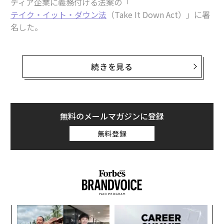
ディア企業に義務付ける法案の「
テイク・イット・ダウン法
（Take It Down Act）」に署
名した。
この新法によりオンラインプラットフォームは、正当な
要請を受け取ってから48時間以内に、人工知能（AI）で
続きを見る
生成されたディープフェイクを含む、同意のない性的な
画像を削除しなければならなくなる。近年は、AIを搭載
したアプリを用いて露骨なヌード画像を簡単に生成でき
るようになっており、本人の知らないところでこうした
無料のメールマガジンに登録
画像が拡散されるケースが増えている。
無料登録
この新法は、超党派の議員の協力により成立したもの
で、そのきっかけとなったのは、ある女子学生が共和党
のテッド・クルーズ上院議員に露骨な画像の被害を訴え
たことだった。この学生のクラスメートは、アプリを使
って彼女のヌード画像を作り、それをスナップチャット
〜
に掲載した。彼女はこの画像を削除するよう同プラット
金