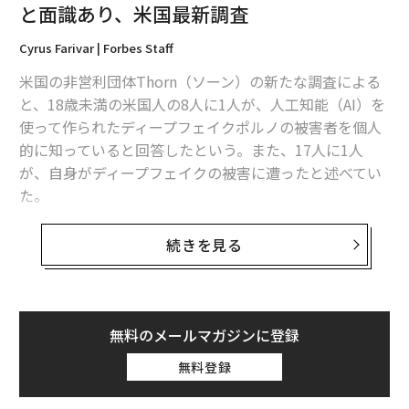
と面識あり、米国最新調査
Cyrus Farivar | Forbes Staff
米国の非営利団体Thorn（ソーン）の新たな調査による
と、18歳未満の米国人の8人に1人が、人工知能（AI）を
使って作られたディープフェイクポルノの被害者を個人
的に知っていると回答したという。また、17人に1人
が、自身がディープフェイクの被害に遭ったと述べてい
た。
「米国の平均的な高校の、ほぼ1クラスに1人が被害を受
続きを見る
けていることになる」と、Thornの研究責任者のメリッ
サ・ストローベルはフォーブスに語った。Thornは、オ
ンライン上での児童の性的虐待コンテンツ（CSAM）の
拡散防止に取り組む団体だ。「これは、すべてのコミュ
無料のメールマガジンに登録
ニティで発生している問題であり、社会として対応すべ
無料登録
き時が来ている」と彼女は強調した。