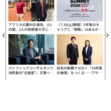
フォームに要請したが、数カ月経ってもその削除要請が
個
挑
実を結ばなかったため、彼女の母親がクルーズ議員の事
ェ
よっ
務所に助けを求めたという。
PA
アフリカの農村の通信、小1
〈7.25(土)開催〉5年後のキ
の壁。2人の挑戦者が手にし
ャリアに「戦略」はあるか。
た「次なる武器」
トップエグゼクティブのキャ
リアに触れる1日│CAREER S
UMMIT 2026
パシフィックコンサルタンツ
目先の転職ではなく「10年後
技師長の"北極星"。災害への
の価値」をつくる──アサイ
無力感を乗り越え見つけた、
ンの長期伴走型支援とは
防災一筋20年の答え