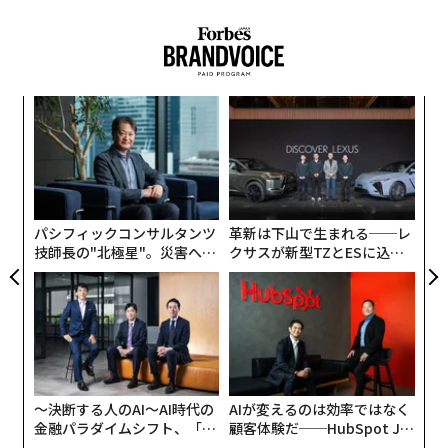
AI技術が進化し、利用が簡単になるにつれて、ディープ
フェイクの入手や作成も容易になっている。特に、こう
したコンテンツはティーンの少女たちに重大な影響を及
ぼしている。
“
オ
ジ
〈7
ャ
ト
リア
パシフィックコンサルタンツ
革新は下山で生まれる──レ
UM
技師長の"北極星"。災害への
クサスが新型TZとESに込め
無力感を乗り越え見つけた、
た「DISCOVER」の哲学
防災一筋20年の答え
〜決断する人のAI〜AI時代の
AIが変えるのは効率ではなく
金融パラダイムシフト、「超
顧客体験だ──HubSpot Ja
個別化」の核心 【MUFG×ウ
panが語る「Grow Better」