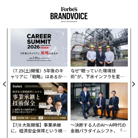
トAIは、細胞治療用ヒト組織をAIを用いて生成し、多く
の人々の生活を改善することを目指している。同社は、
最先端の幹細胞生物学や医学、遺伝学、工学、統計学、
コンピューターサイエンス、機械学習の技術を融合し
パ
て、それを実現しようとしている。
技
無
ソウマイトAIは、「DeltaStem（デルタステム）」と呼
「
防
左右
ばれる基盤モデルを用いて、あらゆるヒト細胞の生成方
T
法を革新し、1型糖尿病などの代謝疾患や整形外科的疾
日
〈7.25(土)開催〉5年後のキ
なぜ“眠っていた環境技
患、筋疾患、血液疾患など、広範な疾患に対処しようと
ャリアに「戦略」はあるか。
術”が、下水インフラを変え
している。
トップエグゼクティブのキャ
たのか──産総研×月島JFE
リアに触れる1日│CAREER S
アクアソリューションの10年
UMMIT 2026
マサチューセッツ州ボストンに本社を置く同社は、ハー
バード大学医学部やマサチューセッツ工科大学（MIT）
の研究者を含むチームによって2023年に設立された。ソ
ウマイトAIの共同創業者でCEOのミハ・ブレイクストー
【7/8 大阪開催】事業承継
〜決断する人のAI〜AI時代の
ンは、「あらゆる種類のヒト細胞をつくれるようになれ
に、経済安全保障という視点
金融パラダイムシフト、「超
ば、病気にかかったり、損傷を受けた組織をすべて置き
が加わるとき──経営者が問
個別化」の核心 【MUFG×ウ