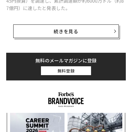
45円換算）を調達し、累計調達額が約6000万ドル（約8
7億円）に達したと発表した。
このラウンドは、コースラベンチャーズの主導によるも
ので、マーク・ザッカーバーグ夫妻が立ち上げたChan Z
続きを見る
uckerberg Initiative（チャン・ザッカーバーグ・イニシ
アチブ）、味の素CVCのAjinomoto Group Ventures（味
の素グループ・ベンチャーズ）らに加えて、OpenAIのア
プリケーション部門新CEOに就任したフィジー・シモが
無料のメールマガジンに登録
エンジェル投資家として参加した。
無料登録
「幹細胞バイオロジー分野のOpenAI」を名乗るソウマイ
トAIは、細胞治療用ヒト組織をAIを用いて生成し、多く
の人々の生活を改善することを目指している。同社は、
最先端の幹細胞生物学や医学、遺伝学、工学、統計学、
コンピューターサイエンス、機械学習の技術を融合し
パ
て、それを実現しようとしている。
技
無
「