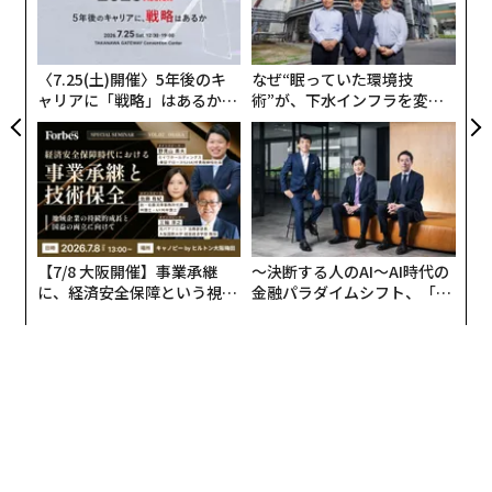
防
左右
T
日
〈7.25(土)開催〉5年後のキ
なぜ“眠っていた環境技
ャリアに「戦略」はあるか。
術”が、下水インフラを変え
トップエグゼクティブのキャ
たのか──産総研×月島JFE
リアに触れる1日│CAREER S
アクアソリューションの10年
UMMIT 2026
【7/8 大阪開催】事業承継
〜決断する人のAI〜AI時代の
に、経済安全保障という視点
金融パラダイムシフト、「超
が加わるとき──経営者が問
個別化」の核心 【MUFG×ウ
われる新たな判断軸
ェルスナビ×PwC】