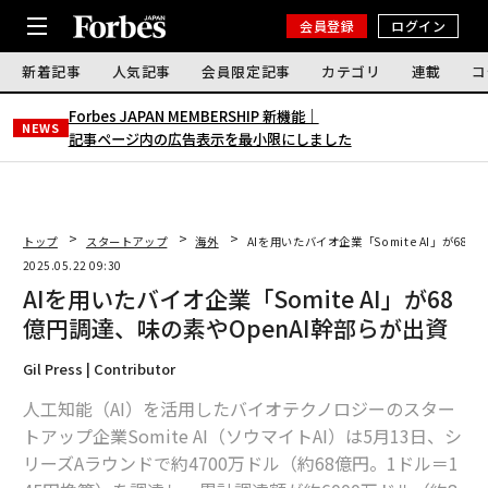
会員登録
ログイン
新着記事
人気記事
会員限定記事
カテゴリ
連載
コ
Forbes JAPAN MEMBERSHIP 新機能｜
NEWS
記事ページ内の広告表示を最小限にしました
トップ
スタートアップ
海外
AIを用いたバイオ企業「Somite AI」が68
2025.05.22 09:30
AIを用いたバイオ企業「Somite AI」が68
億円調達、味の素やOpenAI幹部らが出資
Gil Press | Contributor
人工知能（AI）を活用したバイオテクノロジーのスター
トアップ企業Somite AI（ソウマイトAI）は5月13日、シ
リーズAラウンドで約4700万ドル（約68億円。1ドル＝1