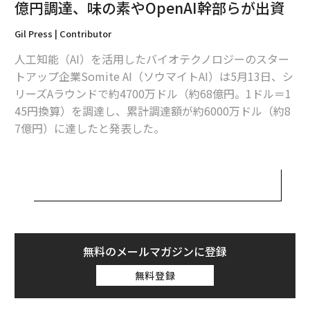
関連記事
億円調達、味の素やOpenAI幹部らが出資
トップ研究者が集結、「幹細胞治療のOpenAI」を目指すSomite.ai
Gil Press | Contributor
人工知能（AI）を活用したバイオテクノロジーのスター
生成AIで個人経営レストランを支援する米「Owner」、170億円調達でユニ
コーンに
トアップ企業Somite AI（ソウマイトAI）は5月13日、シ
リーズAラウンドで約4700万ドル（約68億円。1ドル＝1
3Dアニメ制作を簡素化するAIスタートアップCartwheel、14.5億円調達
45円換算）を調達し、累計調達額が約6000万ドル（約8
7億円）に達したと発表した。
急成長AIエージェントの「デカゴン」、a16zら主導で新たに140億円調達
を交渉中
このラウンドは、コースラベンチャーズの主導によるも
「AIで建設現場を監視、危険を知らせる」香港のスタートアップViActが10
ので、マーク・ザッカーバーグ夫妻が立ち上げたChan Z
億円調達
uckerberg Initiative（チャン・ザッカーバーグ・イニシ
アチブ）、味の素CVCのAjinomoto Group Ventures（味
AI / 人工知能
マーク・ザッカーバーグ
バイオテック
タグ：
の素グループ・ベンチャーズ）らに加えて、OpenAIのア
OpenAI
資金/資金調達
スタートアップ
医療
プリケーション部門新CEOに就任したフィジー・シモが
無料のメールマガジンに登録
エンジェル投資家として参加した。
無料登録
advertisement
「幹細胞バイオロジー分野のOpenAI」を名乗るソウマイ