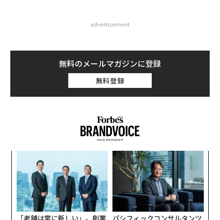
advertisement
無料のメールマガジンに登録
無料登録
なく
目
Ja
の
er」
ン
な
術
た
ア
「老舗は常に新しい」。創業
パシフィックコンサルタンツ