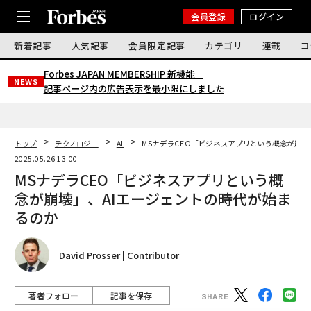
会員登録
ログイン
新着記事
人気記事
会員限定記事
カテゴリ
連載
コ
Forbes JAPAN MEMBERSHIP 新機能｜
NEWS
記事ページ内の広告表示を最小限にしました
トップ
テクノロジー
AI
MSナデラCEO「ビジネスアプリという概念が崩壊
2025.05.26 13:00
MSナデラCEO「ビジネスアプリという概
念が崩壊」、AIエージェントの時代が始ま
るのか
David Prosser | Contributor
著者フォロー
記事を保存