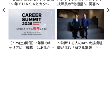
360年ＹＵＡＳＡとカクシン
技師長の"北極星"。災害への
CEO田尻望が語る、AIを超え
無力感を乗り越え見つけた、
る人の価値
防災一筋20年の答え
〈7.25(土)開催〉5年後のキ
〜決断する人のAI〜大規模組
ャリアに「戦略」はあるか。
織が挑む「AIフル実装」“使
トップエグゼクティブのキャ
う”企業から“動く”企業へ【N
リアに触れる1日│CAREER S
TTドコモビジネス×PwC】
UMMIT 2026