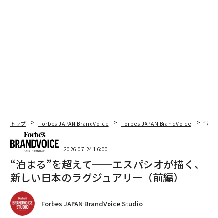
トップ
Forbes JAPAN BrandVoice
Forbes JAPAN BrandVoice
“泊
2026.07.24 16:00
“泊まる”を超えて──エスパシオが描く、
新しい日本のラグジュアリー（前編）
Forbes JAPAN BrandVoice Studio