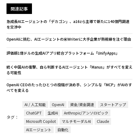
関連記事
急成長AIエージェントの「デカゴン」、a16zら主導で新たに140億円調達
を交渉中
OpenAIに挑む、AIエージェントの米Writerに大手企業が熱視線を注ぐ理由
評価額1億ドルの生成AIアプリ統合プラットフォーム「UnifyApps」
続く中国AIの衝撃、自ら判断するAIエージェント「Manus」がすべてを変え
る可能性
OpenAI CEOのたったひとつの投稿が決め手、シンプルな「MCP」がAIのす
べてを変える
AI / 人工知能
OpenAI
資金/資金調達
スタートアップ
ChatGPT
生成AI
Anthropic/アンソロピック
タグ：
Microsoft Copilot
マルチモーダルAI
Claude
AIエージェント
自動化