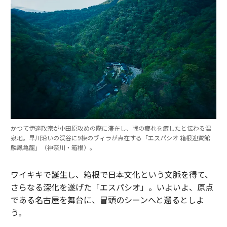
かつて伊達政宗が小田原攻めの際に滞在し、戦の疲れを癒したと伝わる温
泉地。早川沿いの渓谷に9棟のヴィラが点在する「エスパシオ 箱根迎賓館
麟鳳亀龍」（神奈川・箱根）。
ワイキキで誕生し、箱根で日本文化という文脈を得て、
さらなる深化を遂げた「エスパシオ」。いよいよ、原点
である名古屋を舞台に、冒頭のシーンへと還るとしよ
う。