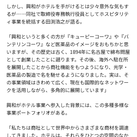
しかし、興和がホテルを手がけるとは少々意外な気もす
るが……同社で取締役専務執行役員としてホスピタリテ
ィ事業を統括する田渕浩之が語る。
「興和というと多くの方が『キューピーコーワ』や『バ
ンテリンコーワ』など医薬品のイメージをおもちかと思
いますが、その歴史は古く、1894年に名古屋で綿布問屋
として創業したことに遡ります。その後、海外へ駐在所
を展開したことから商社機能をもつようになり、光学・
医薬品の製造で名を馳せるようになりました。実は、そ
の事業領域はきわめて広く、現在も国際的なネットワー
クを活用しながら、多角的に展開しています」
興和がホテル事業へ参入した背景には、この多種多様な
事業ポートフォリオがある。
「私たちは商社として世界中からさまざまな商材を調達
してきました。ホテルは、それらをひとつの空間のなか