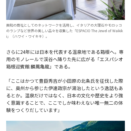
興和の商社としてのネットワークを活用し、イタリアの大理石やモロッコ
のランプなど世界の美しい品々を収集した「ESPACIO The Jewel of Waikik
i」（ハワイ・ワイキキ）。
さらに24年には日本を代表する温泉地である箱根へ。専
用のモノレールで渓谷へ降りた先に広がる「エスパシオ
箱根迎賓館 麟鳳亀龍」である。
「ここはかつて豊臣秀吉が小田原の北条氏を征伐した際
に、奥州から参じた伊達政宗が湯治したという逸話もあ
るとか。温泉だけではなく、日本の文化や歴史をより強
く意識することで、ここでしか味わえない唯一無二の体
験をつくりだしています」