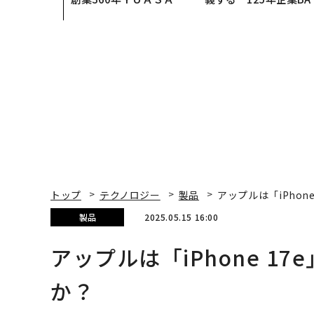
カクシンCEO田尻望が語
が挑むスモークレスな
る、AIを超える人の価値
来
トップ
テクノロジー
製品
アップルは「iPhon
製品
2025.05.15 16:00
アップルは「iPhone 1
か？