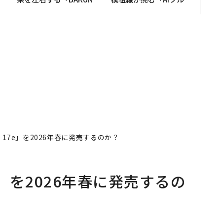
未
E」のTENTIALが支える
装」“使う”企業から“動
「挑戦者の明日」
く”企業へ【NTTドコモ
ビジネス×PwC】
e 17e」を2026年春に発売するのか？
7e」を2026年春に発売するの