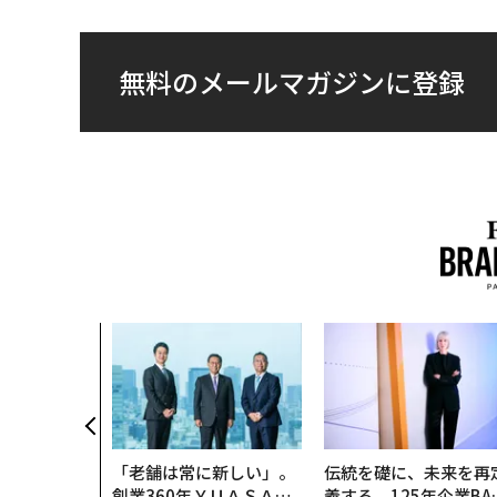
無料のメールマガジンに登録
「老舗は常に新しい」。
伝統を礎に、未来を再
創業360年ＹＵＡＳＡと
義する 125年企業BA