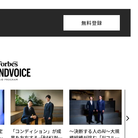
無料登録
〜決
代の
ト、
【M
×P
定
「コンディション」が成
〜決断する人のAI〜大規
T
果を左右する――「BAKUN
模組織が挑む「AIフル実