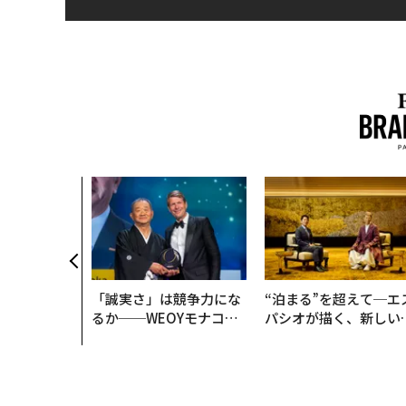
「誠実さ」は競争力にな
“泊まる”を超えて─エ
るか──WEOYモナコで
パシオが描く、新しい
見た、くら寿司の経営哲
本のラグジュアリー（
学
編）