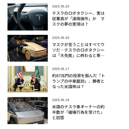
2025.05.20
テスラのロボタクシー、実は
従業員が「遠隔操作」か マ
スクの夢の実現は？
2025.05.20
マスクが言うことはすべてウ
ソだ―テスラのロボタクシー
は「大失敗」に終わると専門
家
2025.05.17
約87兆円の投資を掴んだ「ト
ランプの中東歴訪」、勝者と
なった米国株は？
2025.05.18
米国のテスラ車オーナーの約
半数が「破壊行為を受けた」
と回答