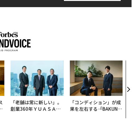
革新
─レ
Sに
R」
ス
「老舗は常に新しい」。
「コンディション」が成
日
創業360年ＹＵＡＳＡと
果を左右する――「BAKUN
中
カクシンCEO田尻望が語
E」のTENTIALが支える
る、AIを超える人の価値
「挑戦者の明日」