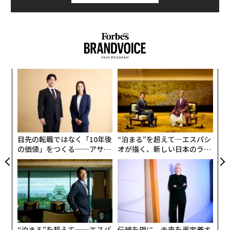
パ
技
無
革
防
ク
た「
目先の転職ではなく「10年後
“泊まる”を超えて─エスパシ
の価値」をつくる──アサイ
オが描く、新しい日本のラグ
ンの長期伴走型支援とは
ジュアリー（中編）
“泊まる”を超えて──エスパ
伝統を礎に、未来を再定義す