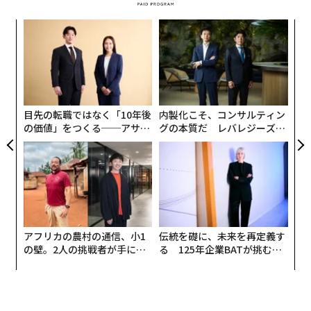
〈7
ャ
ト
革
リア
ク
UM
た「
翻訳＝酒匂寛
目先の転職ではなく「10年後
内製化こそ、コンサルティン
の価値」をつくる──アサイ
グの本質だ レバレジーズが
ンの長期伴走型支援とは
実践する、次世代ファームの
全貌
2026年9月号発売中
最新号の購入はこちらから
アフリカの農村の通信、小1
伝統を礎に、未来を再定義す
メンバーシップに登録する
の壁。2人の挑戦者が手にし
る 125年企業BATが挑むス
た「次なる武器」
モークレスな未来