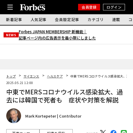
会員登録
ログイン
新着記事
人気記事
会員限定記事
カテゴリ
連載
コ
Forbes JAPAN MEMBERSHIP 新機能｜
NEWS
記事ページ内の広告表示を最小限にしました
トップ
サイエンス
ヘルスケア
中東でMERSコロナウイルス感染拡大、過
2025.05.21 12:00
中東でMERSコロナウイルス感染拡大、過
去には韓国で死者も 症状や対策を解説
Mark Kortepeter | Contributor