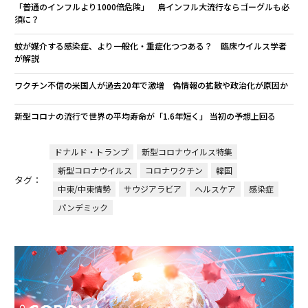
「普通のインフルより1000倍危険」 鳥インフル大流行ならゴーグルも必
須に？
蚊が媒介する感染症、より一般化・重症化つつある？ 臨床ウイルス学者
が解説
ワクチン不信の米国人が過去20年で激増 偽情報の拡散や政治化が原因か
新型コロナの流行で世界の平均寿命が「1.6年短く」 当初の予想上回る
ドナルド・トランプ
新型コロナウイルス特集
新型コロナウイルス
コロナワクチン
韓国
タグ：
中東/中東情勢
サウジアラビア
ヘルスケア
感染症
パンデミック