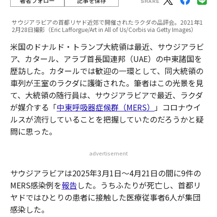
著者フォロー
記事を保存
サウジアラビアの首都リヤド近郊で開催されたラクダの品評会。2021年1
2月28日撮影（Eric Lafforgue/Art in All of Us/Corbis via Getty Images）
米国のドナルド・トランプ大統領は最近、サウジアラビ
ア、カタール、アラブ首長国連邦（UAE）の中東諸国を
歴訪した。カタールでは歓迎の一環として、同大統領の
車列が王室のラクダに護衛された。筆者はこの光景を見
て、大統領の随行員は、サウジアラビアで最近、ラクダ
が媒介する「
中東呼吸器症候群（MERS）
」コロナウイ
ルスが流行していることを把握していたのだろうかと疑
問に思った。
advertisement
サウジアラビアは2025年3月1日～4月21日の間に9件の
MERS感染例を
報告
した。うちふたりが死亡し、首都リ
ヤドではひとりの患者に接触した医療従事者6人が集団
感染した。