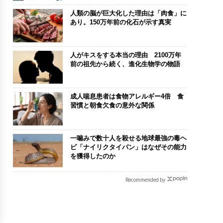
人類の脳が巨大化した理由は「肉食」に
あり。150万年前の化石が示す真実
人がキスをする本当の理由 2100万年
前の祖先から続く、進化生物学の物語
成人喘息患者は食物アレルギー4倍 食
習慣と朝食欠食の意外な関係
一噛みで数十人を殺せる地球最強の毒ヘ
ビ「ナイリクタイパン」はなぜその能力
を獲得したのか
Recommended by