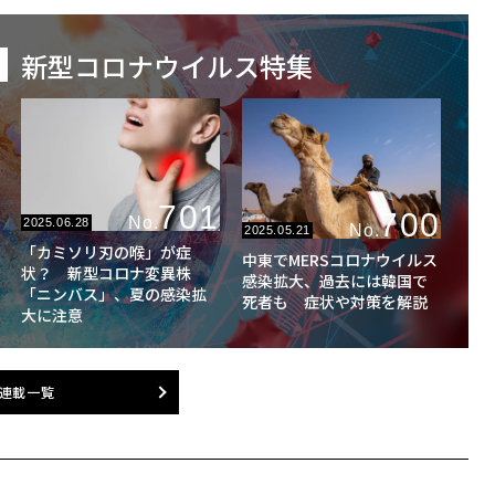
新型コロナウイルス特集
701
700
No.
2025.06.28
No.
2025.05.21
「カミソリ刃の喉」が症
中東でMERSコロナウイルス
状？ 新型コロナ変異株
感染拡大、過去には韓国で
「ニンバス」、夏の感染拡
死者も 症状や対策を解説
大に注意
連載一覧