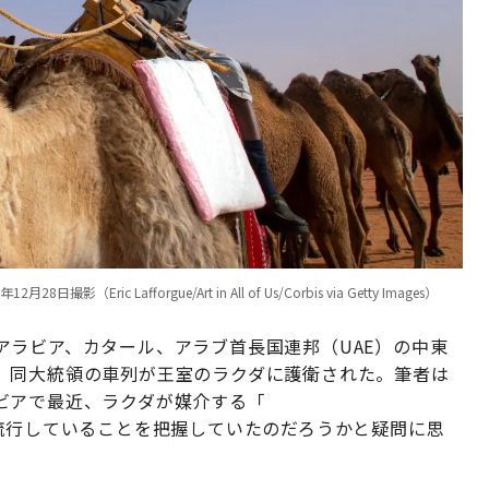
 Lafforgue/Art in All of Us/Corbis via Getty Images）
アラビア、カタール、アラブ首長国連邦（UAE）の中東
、同大統領の車列が王室のラクダに護衛された。筆者は
ビアで最近、ラクダが媒介する「
流行していることを把握していたのだろうかと疑問に思