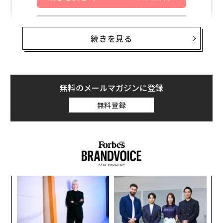
続きを見る
無料のメールマガジンに登録
無料登録
目
の
ン
〜
金