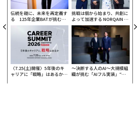
個
ェ
翻訳・編集＝安藤清香
伝統を礎に、未来を再定義す
挑戦は個から始まり、共創に
る 125年企業BATが挑むス
よって加速する NORQAIN JA
モークレスな未来
PAN 特別座談会
2026年9月号発売中
最新号の購入はこちらから
〈7.25(土)開催〉5年後のキ
〜決断する人のAI〜大規模組
メンバーシップに登録する
ャリアに「戦略」はあるか。
織が挑む「AIフル実装」“使
トップエグゼクティブのキャ
う”企業から“動く”企業へ【N
リアに触れる1日│CAREER S
TTドコモビジネス×PwC】
UMMIT 2026
関連記事
「オリーブ」がサステナブルな3つの理由 CO2吸収効果も
イタリアで炭水化物リバイバル、「幸せホルモン」含むパスタで陽気度倍