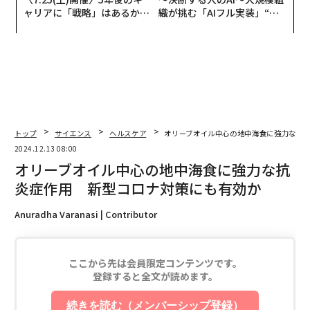
ャリアに「戦略」はあるか。
織が挑む「AIフル実装」“使
トップエグゼクティブのキャ
う”企業から“動く”企業へ【N
リアに触れる1日│CAREER S
TTドコモビジネス×PwC】
UMMIT 2026
トップ
サイエンス
ヘルスケア
オリーブオイル中心の地中海食に強力な抗
2024.12.13 08:00
オリーブオイル中心の地中海食に強力な抗
炎症作用 新型コロナ対策にも有効か
Anuradha Varanasi | Contributor