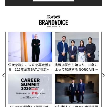
目
の
ン
〜
金
個
ェ
伝統を礎に、未来を再定義す
挑戦は個から始まり、共創に
る 125年企業BATが挑むス
よって加速する NORQAIN JA
モークレスな未来
PAN 特別座談会
〈7.25(土)開催〉5年後のキ
〜決断する人のAI〜大規模組