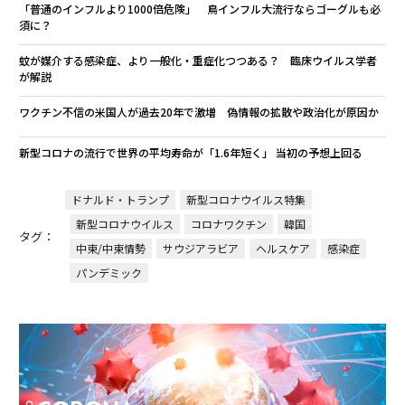
「普通のインフルより1000倍危険」 鳥インフル大流行ならゴーグルも必
須に？
蚊が媒介する感染症、より一般化・重症化つつある？ 臨床ウイルス学者
が解説
ワクチン不信の米国人が過去20年で激増 偽情報の拡散や政治化が原因か
新型コロナの流行で世界の平均寿命が「1.6年短く」 当初の予想上回る
ドナルド・トランプ
新型コロナウイルス特集
新型コロナウイルス
コロナワクチン
韓国
タグ：
中東/中東情勢
サウジアラビア
ヘルスケア
感染症
パンデミック