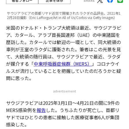
著者フォロー
記事を保存
サウジアラビアの首都リヤド近郊で開催されたラクダの品評会。2021年1
2月28日撮影（Eric Lafforgue/Art in All of Us/Corbis via Getty Images）
米国のドナルド・トランプ大統領は最近、サウジアラビ
ア、カタール、アラブ首長国連邦（UAE）の中東諸国を
歴訪した。カタールでは歓迎の一環として、同大統領の
車列が王室のラクダに護衛された。筆者はこの光景を見
て、大統領の随行員は、サウジアラビアで最近、ラクダ
が媒介する「
中東呼吸器症候群（MERS）
」コロナウイ
ルスが流行していることを把握していたのだろうかと疑
問に思った。
advertisement
サウジアラビアは2025年3月1日～4月21日の間に9件の
MERS感染例を
報告
した。うちふたりが死亡し、首都リ
ヤドではひとりの患者に接触した医療従事者6人が集団
感染した。