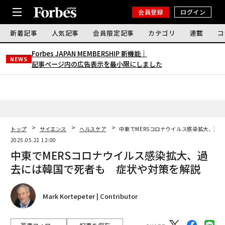
会員登録
ログイン
新着記事
人気記事
会員限定記事
カテゴリ
連載
コ
Forbes JAPAN MEMBERSHIP 新機能｜
NEWS
記事ページ内の広告表示を最小限にしました
トップ
サイエンス
ヘルスケア
中東でMERSコロナウイルス感染拡大、過
2025.05.21 12:00
中東でMERSコロナウイルス感染拡大、過
去には韓国で死者も 症状や対策を解説
Mark Kortepeter | Contributor