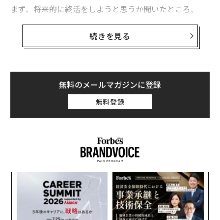
まず、将来的に終活をしようと思うか聞いたところ、
「思う」「すでにはじめている」を合わせると68.1%に
上り、大多数の人が考えていることがわかった。
続きを見る
無料のメールマガジンに登録
無料登録
内
グ
実
革
全
ク