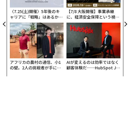
た「
〈7.25(土)開催〉5年後のキ
【7/8 大阪開催】事業承継
ャリアに「戦略」はあるか。
に、経済安全保障という視点
トップエグゼクティブのキャ
が加わるとき──経営者が問
リアに触れる1日│CAREER S
われる新たな判断軸
終活をしようと思う理由としては、「子ども達の負担を
UMMIT 2026
軽くしたいから」（60代・女性）、「自分の死後、残さ
れた家族に迷惑をかけたくないから」（60代・男性）、
「子孫が路頭に迷わずにすむよう資産を継承したいか
ら」（70代・男性）と残った家族を心配する声が多数み
アフリカの農村の通信、小1
AIが変えるのは効率ではなく
られた。一方、「思わない」と回答した人には、「自分
の壁。2人の挑戦者が手にし
顧客体験だ──HubSpot Ja
が亡くなるという感覚がまだないから」（60代・男
た「次なる武器」
panが語る「Grow Better」
な組織のつくり方
性）、「子供もなく、甥に頼む事になりそうなので、あ
まり肩に力を入れずに、密かに進めておきたい程度」
（60代・男性）など、まだ死を現実として受け止めてい
ない人が多いようだ。
終活でどのようなことをするかの問いには、「身の回り
の整理」が85.4%でトップ。「財産整理」（56.9%）