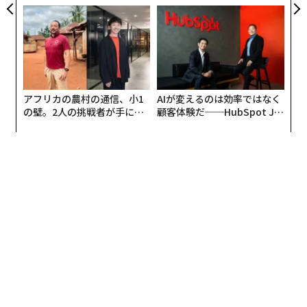
れたことを挙げている。
トップエグゼクティブのキャ
が加わるとき──経営者が問
リアに触れる1日│CAREER S
われる新たな判断軸
UMMIT 2026
全年代を対象にストレスと飲食物との関係性を分析した
ところ、「全粒穀物（玄米、発芽玄米、雑穀、全粒粉パ
ンなど）」の摂取頻度が週1回以上の人は、週1回未満の
アフリカの農村の通信、小1
AIが変えるのは効率ではなく
の壁。2人の挑戦者が手にし
顧客体験だ──HubSpot Ja
人に比べて、ストレスを感じている割合が低かった。ほ
た「次なる武器」
panが語る「Grow Better」
かにも「週2回以上」の運動習慣（1回30分以上の運動）
な組織のつくり方
のある人は、「ほとんどしていない」人に比べて低かっ
たり、睡眠時間が「6時間以上」の人は、「6時間未満」
の人と比較して低い傾向にある。