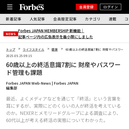
会員登録
ログイン
新着記事
人気記事
会員限定記事
カテゴリ
連載
コ
Forbes JAPAN MEMBERSHIP 新機能｜
NEWS
記事ページ内の広告表示を最小限にしました
トップ
ライフスタイル
健康
60歳以上の終活意識7割に 財産やパスワード
2025.05.25 09:15
60歳以上の終活意識7割に 財産やパスワー
ド管理も課題
Forbes JAPAN Web-News | Forbes JAPAN
編集部
最近、よくメディアなどを通じて「終活」という言葉を
耳にするが、実際にどのくらいの人が終活を考えている
のか。NEXERとメモリードグループによる調査により、
60代以上が考える終活の実態についてわかった。