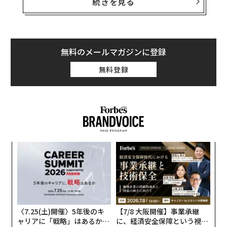
続きを見る
無料のメールマガジンに登録
無料登録
そこで、30代女性に注目しストレスがあると回答した人
一方、すでに終活をはじめている人は、身辺整理はもち
と、そうでない人を比較すると、尿検査による分析から
ろんだが、2位に「葬儀・墓の準備」がランクインし
内
鉄分が低い傾向にあったという。
た。終活を意識したきっかけとしては、「親を見送った
グ
後、何もかも手探り状態で色々苦労したので」（60代・
実
革
全
女性）、「ユーチューブ動画で亡くなったたあとの整理
ク
や知人から突然死んだときに部屋の整理や他のことで家
た「
族が苦労することを知ったから」（60代・男性）などの
〈7.25(土)開催〉5年後のキ
【7/8 大阪開催】事業承継
意見がみられ、苦労した経験や身近な人の死、情報に触
ャリアに「戦略」はあるか。
に、経済安全保障という視点