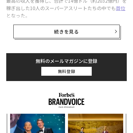
最高の収入を獲得し、合計で14億ドル（約2032億円）を
稼ぎ出した10人のスーパーアスリートたちの中でも
首位
となった。
クリスティアーノ・ロナウドが「世界で最も稼いだアス
続きを見る
リート」となったのは、今年で3年連続、そして通算で
は5度目である。しかし、この40歳のポルトガル人サッ
カー選手は、新たな高みに到達している。サウジアラビ
アのアル・ナスルFCでプレーした年俸と、プレー以外で
無料のメールマガジンに登録
の各報酬（広告などへの出演料、記念品、ライセンス料
無料登録
など）を合計すると、この12カ月間でロナウドが手にし
た金額は、税金と代理人手数料を差し引いても2億7500
万ドル（約400億円）にのぼると推定される。
この記録を上回るのは、2015年に3億ドル（約400億
円）、2018年に2億8500万ドル（約414億円）を稼いだ
「
ボクサーのフロイド・メイウェザーのみである。また、
3
今年のランキングでは、ロナウドは2位をつけたステフ
C
「