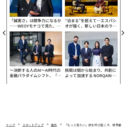
ィン・カリー（NBA、ゴールデンステイト・ウォリアー
る
左右
ズ所属）に1億1900万ドル（約173億円）の差をつけて
T
いる。
日
「誠実さ」は競争力になるか
“泊まる”を超えて─エスパシ
──WEOYモナコで見た、く
オが描く、新しい日本のラグ
ら寿司の経営哲学
ジュアリー（中編）
〜決断する人のAI〜AI時代の
挑戦は個から始まり、共創に
金融パラダイムシフト、「超
よって加速する NORQAIN JA
個別化」の核心 【MUFG×ウ
PAN 特別座談会
ェルスナビ×PwC】
トップ
スタートアップ
海外
「もっと見たい」欲を呼び起こす、世界最先