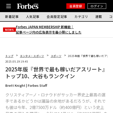
会員登録
ログイン
新着記事
人気記事
会員限定記事
カテゴリ
連載
コ
Forbes JAPAN MEMBERSHIP 新機能｜
NEWS
記事ページ内の広告表示を最小限にしました
トップ
エンタメ・スポーツ
スポーツ
2025年版『世界で最も稼いだアス
2025.05.19 19:45
2025年版『世界で最も稼いだアスリート』
トップ10、大谷もランクイン
Brett Knight | Forbes Staff
クリスティアーノ・ロナウドがサッカー界史上最高の選
手であるかどうかは議論の余地があるだろうが、それで
も彼は今年、2億7500万ドル（約400億円）という史上