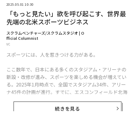
2025.05.01 10:30
「もっと見たい」欲を呼び起こす、世界最
先端の北米スポーツビジネス
スクラムベンチャーズ/スクラムスタジオ | O
fficial Columnist
VC
スポーツには、人を惹きつける力がある。
ここ数年で、日本にある多くのスタジアム・アリーナの
翻訳＝江津拓哉
新設・改修が進み、スポーツを楽しめる機会が増えてい
る。2025年1月時点で、全国でスタジアム34件、アリー
2026年9月号発売中
ナ45件の計画が進行。すでに、エスコンフィールド北海
道、長崎スタジアムシティ、エディオンピースウイング
広島などは、新たな地域拠点として、さまざまな人がス
続きを見る
最新号の購入はこちらから
ポーツを楽しむ場として、成功を収めている。さらにプ
ロバスケットの「Bリーグ」やバレーボールリーグであ
る「SVリーグ」の人気も目を見張るものがあり、今後も
メンバーシップに登録する