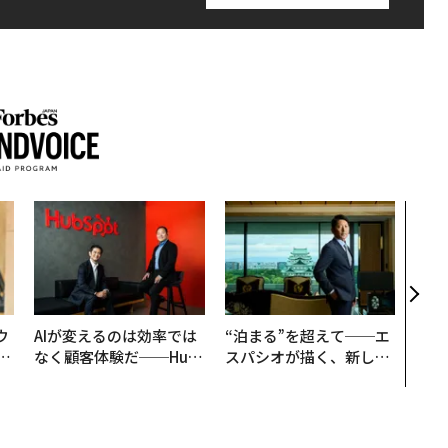
革新
─レ
Sに
R」
ウ
AIが変えるのは効率では
“泊まる”を超えて──エ
u
なく顧客体験だ──Hub
スパシオが描く、新しい
─
Spot Japanが語る「Gr
日本のラグジュアリー
営
ow Better」な組織のつ
（前編）
くり方