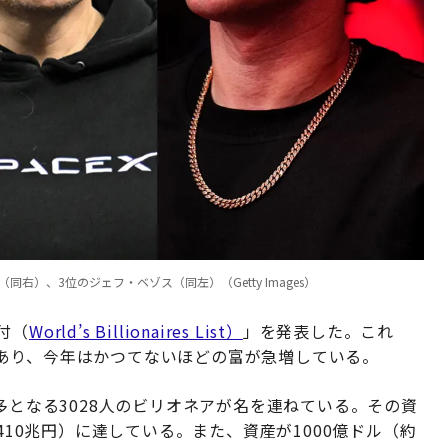
）、3位のジェフ・ベゾス（同左）（Getty Images）
付（
World’s Billionaires List）
」を発表した。これ
あり、今年はかつてないほどの富が急増している。
多となる3028人のビリオネアが名を連ねている。その資
410兆円）に達している。また、資産が1000億ドル（約