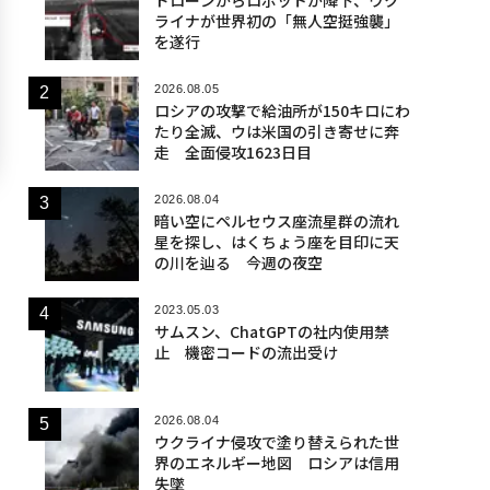
ライナが世界初の「無人空挺強襲」
を遂行
2026.08.05
ロシアの攻撃で給油所が150キロにわ
たり全滅、ウは米国の引き寄せに奔
走 全面侵攻1623日目
2026.08.04
暗い空にペルセウス座流星群の流れ
星を探し、はくちょう座を目印に天
の川を辿る 今週の夜空
2023.05.03
サムスン、ChatGPTの社内使用禁
止 機密コードの流出受け
2026.08.04
ウクライナ侵攻で塗り替えられた世
界のエネルギー地図 ロシアは信用
失墜