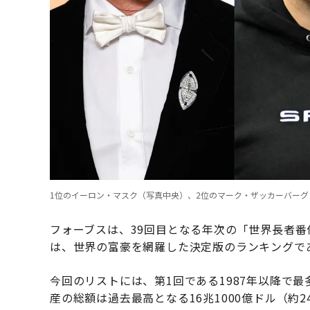
1位のイーロン・マスク（写真中央）、2位のマーク・ザッカーバーグ（同右
フォーブスは、39回目となる年次の「世界長者番
は、世界の富豪を網羅した決定版のランキングで
今回のリストには、第1回である1987年以降で最
産の総額は過去最高となる16兆1000億ドル（約2