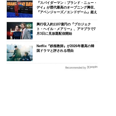
『スパイダーマン：ブランド・ニュー・
デイ』が歴代最高のオープニング興収、
『アベンジャーズ／エンドゲーム』超え
興行収入約1107億円の『プロジェク
ト・ヘイル・メアリー』、アマプラで7
月3日に見放題配信開始
Netflix『鉄槌教師』が2026年最高の韓
国ドラマと評される理由
は下山で生まれる─
目先の転職ではなく「10
【7/8 大阪開
クサスが新型TZとE
年後の価値」をつくる─
継に、経済安
Recommended by
込めた「DISCOVE
─アサインの長期伴走型
う視点が加わ
の哲学
支援とは
経営者が問わ
判断軸