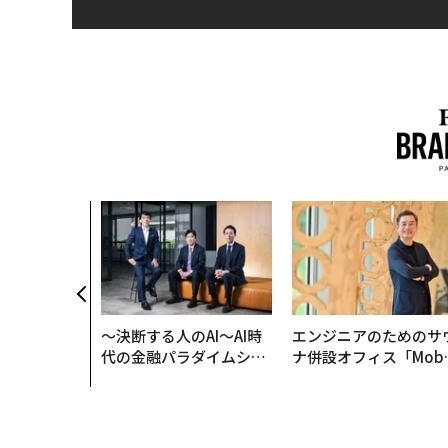
〜決断する人のAI〜AI時
エンジニアのためのサ
代の金融パラダイムシフ
ナ併設オフィス「Mobi
ト、「超個別化」の核心
s Park」がオープン─
【MUFG×ウェルスナビ
タマディックが健康経
×PwC】
を徹底する理由