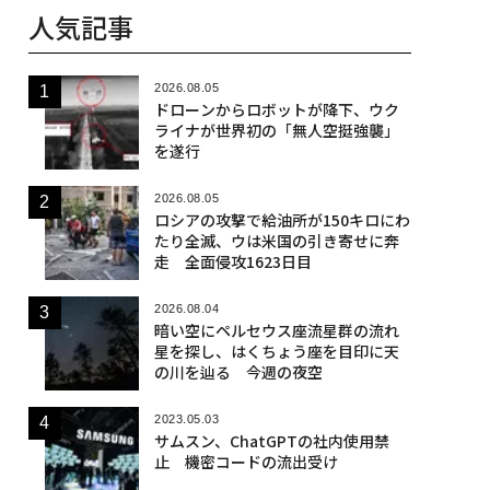
人気記事
2026.08.05
ドローンからロボットが降下、ウク
ライナが世界初の「無人空挺強襲」
を遂行
2026.08.05
ロシアの攻撃で給油所が150キロにわ
たり全滅、ウは米国の引き寄せに奔
走 全面侵攻1623日目
2026.08.04
暗い空にペルセウス座流星群の流れ
星を探し、はくちょう座を目印に天
の川を辿る 今週の夜空
2023.05.03
サムスン、ChatGPTの社内使用禁
止 機密コードの流出受け