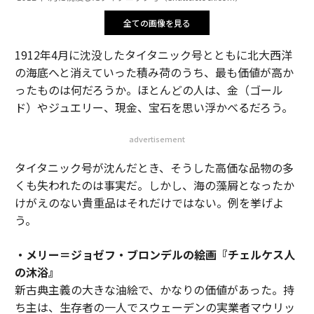
全ての画像を見る
1912年4月に沈没したタイタニック号とともに北大西洋
の海底へと消えていった積み荷のうち、最も価値が高か
ったものは何だろうか。ほとんどの人は、金（ゴール
ド）やジュエリー、現金、宝石を思い浮かべるだろう。
advertisement
タイタニック号が沈んだとき、そうした高価な品物の多
くも失われたのは事実だ。しかし、海の藻屑となったか
けがえのない貴重品はそれだけではない。例を挙げよ
う。
・メリー＝ジョゼフ・ブロンデルの絵画『チェルケス人
の沐浴』
新古典主義の大きな油絵で、かなりの価値があった。持
ち主は、生存者の一人でスウェーデンの実業者マウリッ