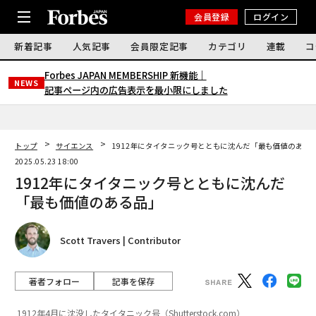
会員登録
ログイン
新着記事
人気記事
会員限定記事
カテゴリ
連載
コ
Forbes JAPAN MEMBERSHIP 新機能｜
NEWS
記事ページ内の広告表示を最小限にしました
トップ
サイエンス
1912年にタイタニック号とともに沈んだ「最も価値のある
2025.05.23 18:00
1912年にタイタニック号とともに沈んだ
「最も価値のある品」
Scott Travers | Contributor
著者フォロー
記事を保存
1912年4月に沈没したタイタニック号（Shutterstock.com）