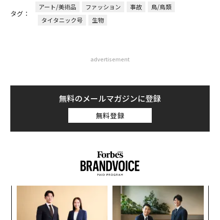
アート/美術品
ファッション
事故
鳥/鳥類
タグ：
タイタニック号
生物
advertisement
無料のメールマガジンに登録
無料登録
〈7
ャ
ト
A
リア