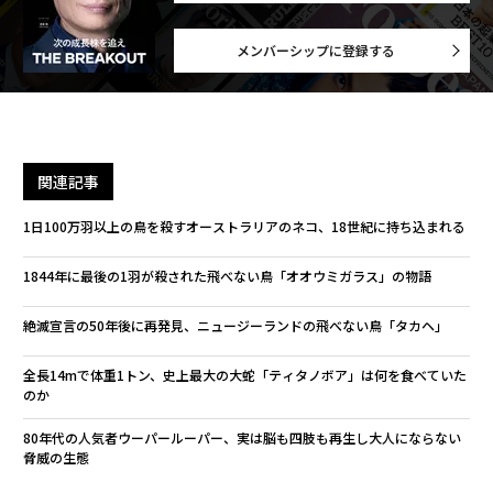
メンバーシップに登録する
関連記事
1日100万羽以上の鳥を殺すオーストラリアのネコ、18世紀に持ち込まれる
1844年に最後の1羽が殺された飛べない鳥「オオウミガラス」の物語
絶滅宣言の50年後に再発見、ニュージーランドの飛べない鳥「タカヘ」
全長14mで体重1トン、史上最大の大蛇「ティタノボア」は何を食べていた
のか
80年代の人気者ウーパールーパー、実は脳も四肢も再生し大人にならない
脅威の生態