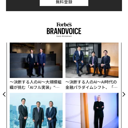
無料登録
繰り返し侵入したことで、シーズンの終わりまでに、巣
作りは完全に放棄された。
A
顧客
pa
挑
な
よっ
PA
〜決断する人のAI〜大規模組
〜決断する人のAI〜AI時代の
織が挑む「AIフル実装」“使
金融パラダイムシフト、「超
う”企業から“動く”企業へ【N
個別化」の核心 【MUFG×ウ
TTドコモビジネス×PwC】
ェルスナビ×PwC】