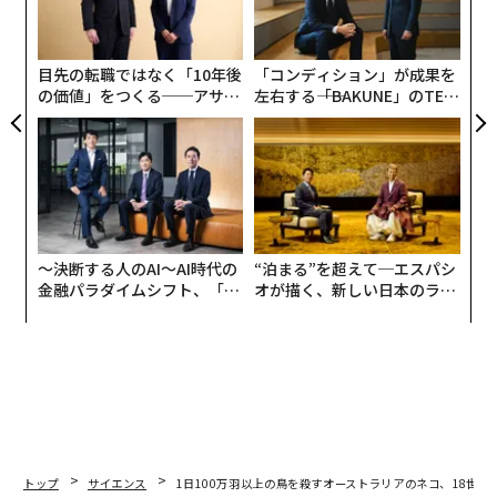
顧客
UM
pa
な
目先の転職ではなく「10年後
「コンディション」が成果を
の価値」をつくる──アサイ
左右する――「BAKUNE」のTEN
ンの長期伴走型支援とは
TIALが支える「挑戦者の明
日」
〜決断する人のAI〜AI時代の
“泊まる”を超えて─エスパシ
金融パラダイムシフト、「超
オが描く、新しい日本のラグ
個別化」の核心 【MUFG×ウ
ジュアリー（中編）
ェルスナビ×PwC】
トップ
サイエンス
1日100万羽以上の鳥を殺すオーストラリアのネコ、18世紀