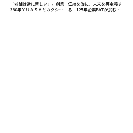
「老舗は常に新しい」。創業
伝統を礎に、未来を再定義す
360年ＹＵＡＳＡとカクシン
る 125年企業BATが挑むス
CEO田尻望が語る、AIを超え
モークレスな未来
る人の価値
翻訳＝緒方亮/ガリレオ
2026年9月号発売中
最新号の購入はこちらから
メンバーシップに登録する