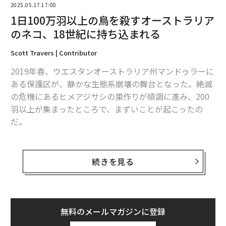
2025.05.17 17:00
1日100万羽以上の鳥を殺すオーストラリア
のネコ、18世紀に持ち込まれる
Scott Travers | Contributor
2019年春、ウエスタンオーストラリア州マンドゥラーに
ある保護区が、静かな生態系崩壊の舞台となった。絶滅
の危機にあるヒメアジサシの巣作りが順調に進み、200
羽以上が集まったところで、まずいことが起こったの
だ。
朝に、ひな鳥が死んでいるのが見つかるようになり、そ
して成鳥が姿を消した。その後、すべてを説明する痕跡
続きを見る
が見つかった。営巣地のあちらこちらで、砂にネコが残
した跡、首のない死骸、ばらばらになった巣が見つかっ
た。
無料のメールマガジンに登録
去勢済みの首輪のない白いネコがたった1匹、営巣地に