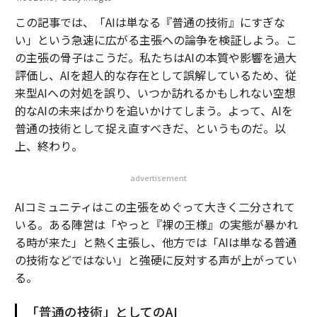
この記事では、「AIは単なる『普通の技術』にすぎな
い」という急速に広がる主張への論争を検証しよう。こ
の主張の骨子はこうだ。私たちはAIの本質や影響を過大
評価し、AIを超人的な存在として誤解しているため、従
来型AIへの対処を誤り、いつか訪れるかもしれない空想
的なAIの未来ばかりを追いかけてしまう。よって、AIを
普通の技術として捉え直すべきだ、というものだ。以
上、終わり。
advertisement
AIコミュニティはこの主張をめぐって大きく二分されて
いる。ある陣営は「やっと『裸の王様』の実態が暴かれ
る時が来た」と熱く主張し、他方では「AIは単なる普通
の技術などではない」と強硬に反対する声が上がってい
る。
「普通の技術」としてのAI