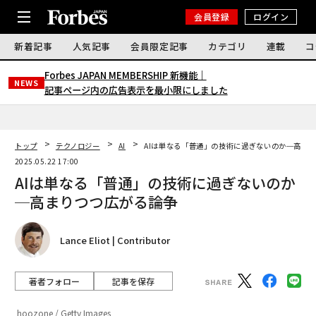
会員登録
ログイン
新着記事
人気記事
会員限定記事
カテゴリ
連載
コ
Forbes JAPAN MEMBERSHIP 新機能｜
NEWS
記事ページ内の広告表示を最小限にしました
トップ
テクノロジー
AI
AIは単なる「普通」の技術に過ぎないのか─高ま
2025.05.22 17:00
AIは単なる「普通」の技術に過ぎないのか
─高まりつつ広がる論争
Lance Eliot | Contributor
著者フォロー
記事を保存
hoozone / Getty Images