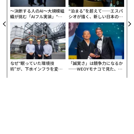
個
ェ
〜決断する人のAI〜大規模組
“泊まる”を超えて──エスパ
織が挑む「AIフル実装」“使
シオが描く、新しい日本のラ
う”企業から“動く”企業へ【N
グジュアリー（前編）
TTドコモビジネス×PwC】
なぜ“眠っていた環境技
「誠実さ」は競争力になるか
術”が、下水インフラを変え
──WEOYモナコで見た、く
たのか──産総研×月島JFE
ら寿司の経営哲学
アクアソリューションの10年