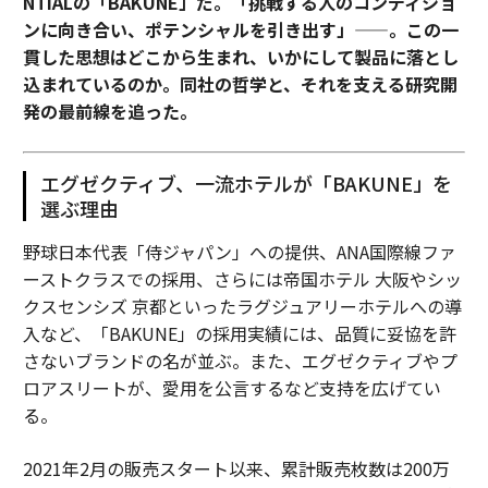
NTIALの「BAKUNE」だ。「挑戦する人のコンディショ
ンに向き合い、ポテンシャルを引き出す」——。この一
貫した思想はどこから生まれ、いかにして製品に落とし
込まれているのか。同社の哲学と、それを支える研究開
発の最前線を追った。
エグゼクティブ、一流ホテルが「BAKUNE」を
選ぶ理由
野球日本代表「侍ジャパン」への提供、ANA国際線ファ
ーストクラスでの採用、さらには帝国ホテル 大阪やシッ
クスセンシズ 京都といったラグジュアリーホテルへの導
入など、「BAKUNE」の採用実績には、品質に妥協を許
さないブランドの名が並ぶ。また、エグゼクティブやプ
ロアスリートが、愛用を公言するなど支持を広げてい
る。
2021年2月の販売スタート以来、累計販売枚数は200万