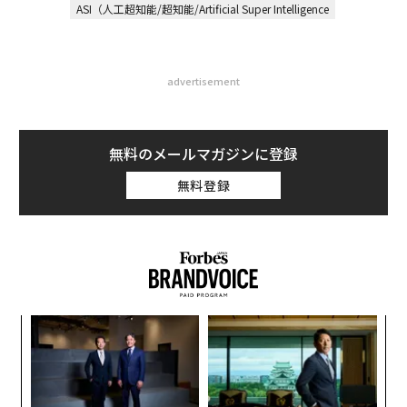
ASI（人工超知能/超知能/Artificial Super Intelligence
advertisement
無料のメールマガジンに登録
無料登録
ナ併
〈7
k」
ャ
ック
ト
〜
由
リア
金
UM