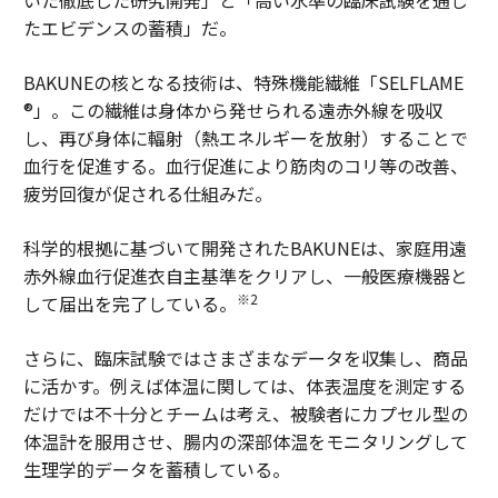
たエビデンスの蓄積」だ。
BAKUNEの核となる技術は、特殊機能繊維「SELFLAME
®」。この繊維は身体から発せられる遠赤外線を吸収
し、再び身体に輻射（熱エネルギーを放射）することで
血行を促進する。血行促進により筋肉のコリ等の改善、
疲労回復が促される仕組みだ。
科学的根拠に基づいて開発されたBAKUNEは、家庭用遠
赤外線血行促進衣自主基準をクリアし、一般医療機器と
※2
して届出を完了している。
さらに、臨床試験ではさまざまなデータを収集し、商品
に活かす。例えば体温に関しては、体表温度を測定する
だけでは不十分とチームは考え、被験者にカプセル型の
体温計を服用させ、腸内の深部体温をモニタリングして
生理学的データを蓄積している。