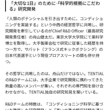
「大切な1日」のために――「科学的根拠にこだわ
る」研究開発
「人類のポテンシャルを引き出すために、コンディショ
ニングを実装する」という中西の経営哲学に共鳴し、研
究開発を牽引しているのがChief R&D Officer（最高研究
開発責任者）の舟山健太だ。東京大学大学院にて薬科学
博士を取得し、大手製薬会社で研究に従事した経歴を持
つ一方で、サバット（フランス式キックボクシング）の
日本代表選手という現役プロアスリートの顔も併せ持
つ。
その哲学に共鳴したのは、舟山だけではない。TENTIAL
のR&Dチームには、大手企業で研究開発に携わってきた
熱量の高いメンバーが集い、それぞれの専門知を掛け合
わせながら、TENTIAL独自の研究知見を築いている。
R&Dチームの特徴は、「コンディショニング科学に基づ
いた徹底した研究開発」と「高い水準の臨床試験を通じ