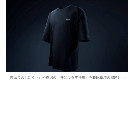
「寝返りのしにくさ」や夏場の「汗による不快感」を睡眠環境の課題とし
て設定し、設計と通気性、吸湿性にこだわった「BAKUNE Dry Pro」
TENTIALは、良質な睡眠を睡眠生理学と睡眠環境の両面
から深掘り追求していく中で、寝床内環境（温度・湿
度）のコントロール、肌あたりや素材の快適性、睡眠中
の動きやすさという3つの要素が重要であると捉えた。
そして、その各要素に対し、これまで積み重ねた研究成