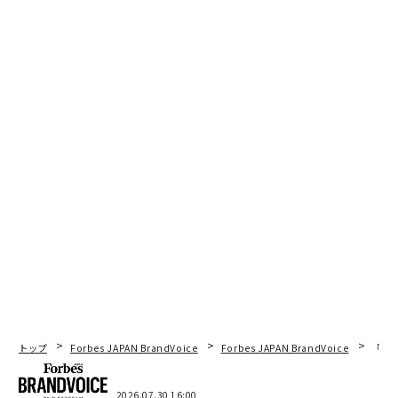
トップ
Forbes JAPAN BrandVoice
Forbes JAPAN BrandVoice
「コン
2026.07.30 16:00