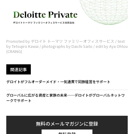
Promoted by デロイト トーマツ ファミリーオフィスサービス / text
by Tetsujiro Kawai / photographs by Daichi Saito / edit by Aya Ohtou
(CRAING)
関連記事
デロイトがフルオーダーメイド・一気通貫で同族経営をサポート
グローバルに広がる資産と家族の未来──デロイトがグローバルネットワ
ークでサポート
無料のメールマガジンに登録
無料登録