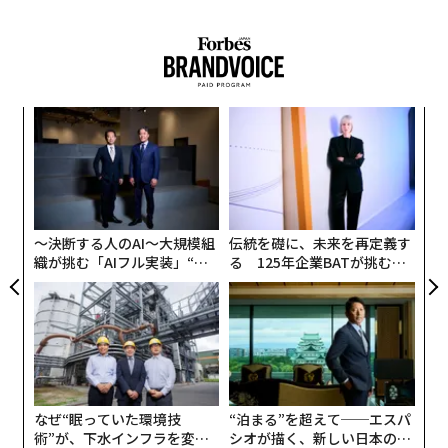
ィン
〈7
ズが
ャ
ムの
ト
エ
リア
設オ
UM
が
が
〜決断する人のAI〜大規模組
伝統を礎に、未来を再定義す
織が挑む「AIフル実装」“使
る 125年企業BATが挑むス
う”企業から“動く”企業へ【N
モークレスな未来
TTドコモビジネス×PwC】
翻訳・編集＝出田静
なぜ“眠っていた環境技
“泊まる”を超えて──エスパ
術”が、下水インフラを変え
シオが描く、新しい日本のラ