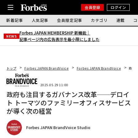
会員登録
ログイン
新着記事
人気記事
会員限定記事
カテゴリ
連載
コ
Forbes JAPAN MEMBERSHIP 新機能｜
NEWS
記事ページ内の広告表示を最小限にしました
トップ
Forbes JAPAN BrandVoice
Forbes JAPAN BrandVoice
政府
2025.05.29 11:00
政府も注目するガバナンス改革──デロイ
ト トーマツのファミリーオフィスサービス
が導く次の経営
Forbes JAPAN BrandVoice Studio