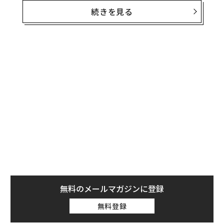
二分しているのだ。
続きを見る
しかし、スポーツ系のイベントは短期的だ。五輪の短距
離走であれば10秒、全米プロフットボールリーグ（NF
L）であれば60分が試合時間だが、米国企業の「試合」
は少なくとも1日8時間だ。起業家はその倍かもしれな
い。業界にかかわらず、プレッシャーの中で自分を制御
して考え、問題を解決し、耐える能力が必要だ。
無料のメールマガジンに登録
無料登録