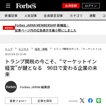
会員登録
ログイン
新着記事
人気記事
会員限定記事
カテゴリ
連載
コ
Forbes JAPAN MEMBERSHIP 新機能｜
NEWS
記事ページ内の広告表示を最小限にしました
トップ
ビジネス
経営・戦略
トランプ関税の今こそ、“マーケットイン経営
2025.06.23 22:45
トランプ関税の今こそ、“マーケットイン
経営”が鍵となる 90日で変わる企業の未
来
Forbes JAPAN 編集部
著者フォロー
記事を保存