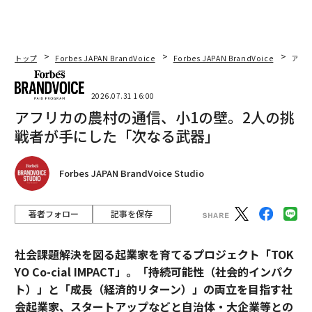
トップ
Forbes JAPAN BrandVoice
Forbes JAPAN BrandVoice
アフ
2026.07.31 16:00
アフリカの農村の通信、小1の壁。2人の挑
戦者が手にした「次なる武器」
Forbes JAPAN BrandVoice Studio
著者フォロー
記事を保存
社会課題解決を図る起業家を育てるプロジェクト「TOK
YO Co-cial IMPACT」。
「持続可能性（社会的インパク
ト）」と「成長（経済的リターン）」の両立を目指す社
会起業家、スタートアップなどと自治体・大企業等との