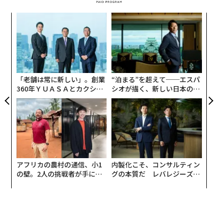
義す
〜
むス
金
個
パ
ェ
技
無
防
「老舗は常に新しい」。創業
“泊まる”を超えて──エスパ
360年ＹＵＡＳＡとカクシン
シオが描く、新しい日本のラ
CEO田尻望が語る、AIを超え
グジュアリー（前編）
る人の価値
アフリカの農村の通信、小1
内製化こそ、コンサルティン
の壁。2人の挑戦者が手にし
グの本質だ レバレジーズが
た「次なる武器」
実践する、次世代ファームの
全貌