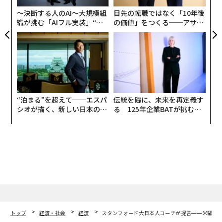
リア
〜決断する人のAI〜大規模組
目先の転職ではなく「10年後
UM
織が挑む「AIフル実装」“使
の価値」をつくる──アサイ
う”企業から“動く”企業へ【N
ンの長期伴走型支援とは
TTドコモビジネス×PwC】
“泊まる”を超えて──エスパ
伝統を礎に、未来を再定義す
シオが描く、新しい日本のラ
る 125年企業BATが挑むス
グジュアリー（前編）
モークレスな未来
トップ
経済・社会
経済
スタンフォード大日本人コーチが提言━━米騒動