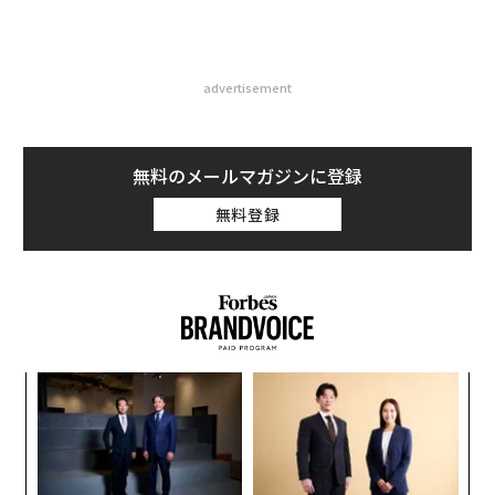
advertisement
無料のメールマガジンに登録
無料登録
るか
革
、く
ク
た「
〈7
ャ
ト