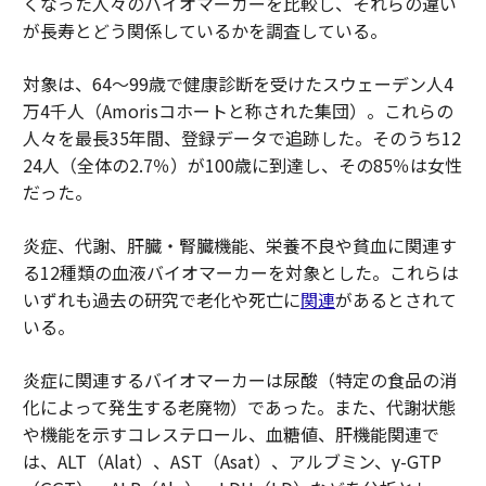
くなった人々のバイオマーカーを比較し、それらの違い
が長寿とどう関係しているかを調査している。
対象は、64〜99歳で健康診断を受けたスウェーデン人4
万4千人（Amorisコホートと称された集団）。これらの
人々を最長35年間、登録データで追跡した。そのうち12
24人（全体の2.7％）が100歳に到達し、その85％は女性
だった。
炎症、代謝、肝臓・腎臓機能、栄養不良や貧血に関連す
る12種類の血液バイオマーカーを対象とした。これらは
いずれも過去の研究で老化や死亡に
関連
があるとされて
いる。
炎症に関連するバイオマーカーは尿酸（特定の食品の消
化によって発生する老廃物）であった。また、代謝状態
や機能を示すコレステロール、血糖値、肝機能関連で
は、ALT（Alat）、AST（Asat）、アルブミン、γ-GTP