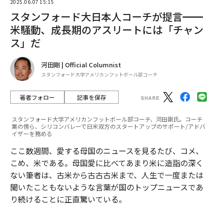
2025.06.07 15:15
スタンフォード大日本人コーチが提言━━
米騒動、成長期のアスリートには「チャン
ス」だ
河田剛 | Official Columnist
スタンフォード大学アメリカンフットボール部コーチ
著者フォロー
記事を保存
スタンフォード大学アメリカンフットボール部コーチ、河田剛氏。コーチ
業の傍ら、シリコンバレーで日米双方のスタートアップのサポート/アドバ
イザーを務める
ここ数週間、愛する母国のニュースを見るたび、コメ、
こめ、米である。母国愛に比べてあまり米に造詣の深く
ない筆者は、古米から古古古米まで、人生で一度または
聞いたこともないような言葉が国のトップニュースであ
り続けることに正直驚いている。