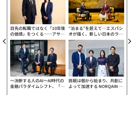
C
「
る
左右
T
日
目先の転職ではなく「10年後
“泊まる”を超えて─エスパシ
の価値」をつくる──アサイ
オが描く、新しい日本のラグ
ンの長期伴走型支援とは
ジュアリー（中編）
〜決断する人のAI〜AI時代の
挑戦は個から始まり、共創に
金融パラダイムシフト、「超
よって加速する NORQAIN JA
個別化」の核心 【MUFG×ウ
PAN 特別座談会
ェルスナビ×PwC】