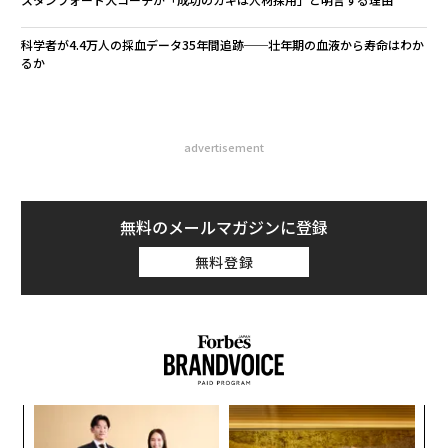
科学者が4.4万人の採血データ35年間追跡──壮年期の血液から寿命はわか
るか
advertisement
無料のメールマガジンに登録
無料登録
スパ
「
のラ
3