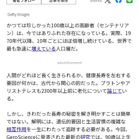
著者フォロー
記事を保存
Getty Images
かつては珍しかった100歳以上の高齢者（センテナリア
ン）は、今ではありふれた存在になっている。実際、19
70年代以降、10年ごとにほぼ倍増し続けている、世界で
最も急速に
増えている
人口層だ。
advertisement
人間がどれほど長く生きられるか、健康長寿を左右する
要因が何かは、古代から関心の的だった。プラトンやア
リストテレスも2300年以上前に老化について
論じて
い
る。
しかし、きわだった長寿の秘密を解き明かすことは簡単
ではない。解明には、遺伝的要因と生活習慣の複雑な
相互作用
を一生にわたって追跡する必要がある。今回、
GeroScienceに発表された最新の
研究
では、90歳以上生