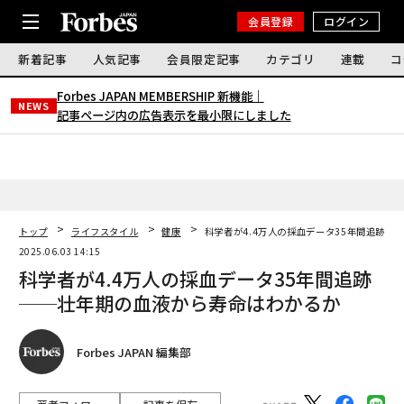
会員登録
ログイン
新着記事
人気記事
会員限定記事
カテゴリ
連載
コ
Forbes JAPAN MEMBERSHIP 新機能｜
NEWS
記事ページ内の広告表示を最小限にしました
トップ
ライフスタイル
健康
科学者が4.4万人の採血データ35年間追跡─
2025.06.03 14:15
科学者が4.4万人の採血データ35年間追跡
──壮年期の血液から寿命はわかるか
Forbes JAPAN 編集部