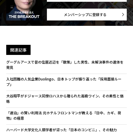
メンバーシップに登録する
関連記事
グーグルアースで昔の住居近辺を「散策」した男性、未解決事件の遺体を
発見
入社困難の人気企業Duolingo、日本トップが振り返った「採用面接ルー
プ」
大谷翔平がドジャース同僚ロハスから贈られた高級ワイン、その素性と価
格
「連泊」の賢い利用法 元ホテルフロントマンが教える『日中、カギ、荷
物』の極意
ハーバード大学文化人類学者が沼った「日本のコンビニ」、その魅力