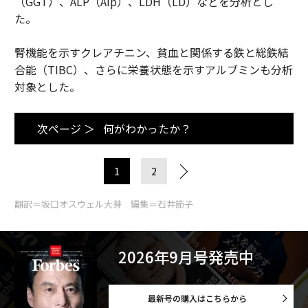
（GGT）、ALP（Alp）、LDH（LD）などを分析とし
た。
腎機能を示すクレアチニン、貧血と関係する鉄と総鉄結
合能（TIBC）、さらに栄養状態を示すアルブミンも分析
対象とした。
次ページ ＞
何がわかったか？
1
2
翻訳＝坂口オスウェル大芽 編集＝石井節子
2026年9月号発売中
最新号の購入はこちらから