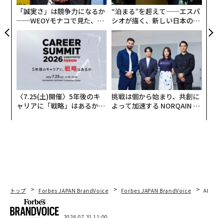
0年
「誠実さ」は競争力になるか
“泊まる”を超えて──エスパ
──WEOYモナコで見た、く
シオが描く、新しい日本のラ
ら寿司の経営哲学
グジュアリー（前編）
〈7.25(土)開催〉5年後のキ
挑戦は個から始まり、共創に
ャリアに「戦略」はあるか。
よって加速する NORQAIN JA
トップエグゼクティブのキャ
PAN 特別座談会
リアに触れる1日│CAREER S
UMMIT 2026
トップ
Forbes JAPAN BrandVoice
Forbes JAPAN BrandVoice
AIが
2026.07.31 11:00