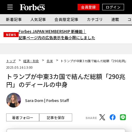
会員登録
ログイン
新着記事
人気記事
会員限定記事
カテゴリ
連載
コ
Forbes JAPAN MEMBERSHIP 新機能｜
NEWS
記事ページ内の広告表示を最小限にしました
トップ
経済・社会
北米
トランプが中東3カ国で結んだ総額「290兆円」の
2025.05.16 13:00
トランプが中東3カ国で結んだ総額「290兆
円」のディールの中身
Sara Dorn | Forbes Staff
著者フォロー
記事を保存