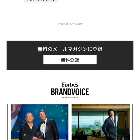
advertisement
無料のメールマガジンに登録
無料登録
年後
パ
サイ
技
無
ア
防
変え
の
FE
た