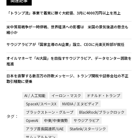
関連記事
「トランプ流」事業で着実に稼ぐ大統領、3月に4000万円以上を売上
米中貿易戦争が一時停戦、世界経済への影響は 米国の景気後退の懸念も
縮小か
サウジアラビアが「国家主導のAI企業」設立、CEOに元楽天幹部が就任
オイルマネーで「AI大国」を目指すサウジアラビア、データセンター誘致を
推進
日本を直撃する数百万の詐欺メッセージ、トランプ関税や証券会社の不正
取引騒動に便乗
AI / 人工知能
イーロン・マスク
ドナルド・トランプ
SpaceX/スペースX
NVIDIA / エヌビディア
ブラックストーン・グループ
BlackRock/ブラックロック
タグ：
OpenAI
中東/中東情勢
サウジアラビア
アラブ首長国連邦/UAE
Starlink/スターリンク
サム・アルトマン