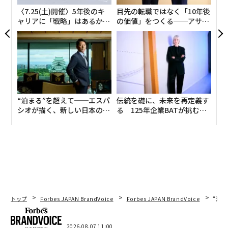
〈7.25(土)開催〉5年後のキ
目先の転職ではなく「10年後
ャリアに「戦略」はあるか。
の価値」をつくる──アサイ
トップエグゼクティブのキャ
ンの長期伴走型支援とは
リアに触れる1日│CAREER S
UMMIT 2026
“泊まる”を超えて──エスパ
伝統を礎に、未来を再定義す
シオが描く、新しい日本のラ
る 125年企業BATが挑むス
グジュアリー（前編）
モークレスな未来
トップ
Forbes JAPAN BrandVoice
Forbes JAPAN BrandVoice
“泊
2026.08.07 11:00