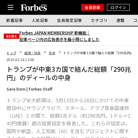
会員登録
ログイン
新着記事
人気記事
会員限定記事
カテゴリ
連載
コ
Forbes JAPAN MEMBERSHIP 新機能｜
NEWS
記事ページ内の広告表示を最小限にしました
トップ
経済・社会
北米
トランプが中東3カ国で結んだ総額「290兆円」の
2025.05.16 13:00
トランプが中東3カ国で結んだ総額「290兆
円」のディールの中身
Sara Dorn | Forbes Staff
トランプ米大統領は、5月13日から16日にかけての中東
歴訪中にサウジアラビア、カタール、アラブ首長国連邦
（UAE）との間で、総額2兆ドル（約290兆円。1ドル＝1
45円換算）超の投資協定を発表した。これらの協定は、
国防や航空、人工知能（AI）を含むプロジェクトに関す