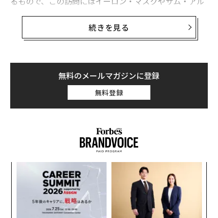
るもので、この訪問にはイーロン・マスクやサム・アル
トマンなどの数十人の著名な米国ビジネス界の幹部らも
同行した。
続きを見る
UAEとの間には、総額2000億ドル（29兆円）超の商業契
約が発表された。ここには、エティハド航空がボーイン
グ製の航空機28機を購入するための145億ドル（約2兆
無料のメールマガジンに登録
円）の投資や、エミレーツ・グローバル・アルミニウム
無料登録
が、オクラホマ州のアルミ精錬所に投じる40億ドル（約
5800億円）の投資が含まれている。
さらに、米商務省によると米国とUAEは、5ギガワット
の電力容量を持つAI向けのデータセンターをUAEの首都
アブダビに建設することで合意した。この施設の建設
内
は、アブダビのAI企業「G42」が手掛けることになる。
グ
実
挑
全
よっ
PA