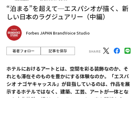
“泊まる”を超えて─エスパシオが描く、新
しい日本のラグジュアリー（中編）
編集＝上田裕資
Forbes JAPAN BrandVoice Studio
2026年9月号発売中
著者フォロー
記事を保存
最新号の購入はこちらから
ホテルにおけるアートとは、空間を彩る装飾なのか、そ
れとも滞在そのものを豊かにする体験なのか。「エスパ
シオ ナゴヤキャッスル」が目指しているのは、作品を展
メンバーシップに登録する
示するホテルではなく、建築、工芸、アートが一体とな
った文化体験の場だ。ホテルとアートの密な関係から、
日本ならではのラグジュアリーの可能性を探る。
関連記事
「エスパシオ」にアートが必要な理由
「トランプ流」事業で着実に稼ぐ大統領、3月に4000万円以上を売上