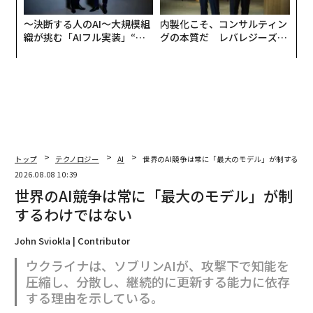
〜決断する人のAI〜大規模組
内製化こそ、コンサルティン
織が挑む「AIフル実装」“使
グの本質だ レバレジーズが
う”企業から“動く”企業へ【N
実践する、次世代ファームの
TTドコモビジネス×PwC】
全貌
トップ
テクノロジー
AI
世界のAI競争は常に「最大のモデル」が制するわ
2026.08.08 10:39
世界のAI競争は常に「最大のモデル」が制
するわけではない
John Sviokla | Contributor
ウクライナは、ソブリンAIが、攻撃下で知能を
圧縮し、分散し、継続的に更新する能力に依存
する理由を示している。