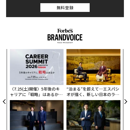
無料登録
ア
の
た
な
術
た
ア
〈7.25(土)開催〉5年後のキ
“泊まる”を超えて─エスパシ
ャリアに「戦略」はあるか。
オが描く、新しい日本のラグ
トップエグゼクティブのキャ
ジュアリー（中編）
リアに触れる1日│CAREER S
UMMIT 2026