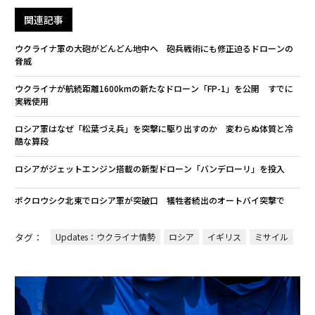
関連記事
ウクライナ軍の大砲がどんどん地中へ 砲兵戦術にも修正迫るドローンの
脅威
ウクライナが航続距離1600kmの新たなドローン「FP-1」を公開 すでに
実戦使用
ロシア軍はなぜ「松葉づえ兵」を突撃に駆り出すのか 変わらぬ体質と冷
酷な算段
ロシアがジェットエンジン搭載の新型ドローン「バンデローリ」を投入
ポクロウシク北東でロシア軍が突破口 犠牲者続出のオートバイ突撃で
タグ：
Updates：ウクライナ情勢
ロシア
イギリス
ミサイル