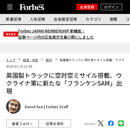
会員登録
ログイン
新着記事
人気記事
会員限定記事
カテゴリ
連載
コ
Forbes JAPAN MEMBERSHIP 新機能｜
NEWS
記事ページ内の広告表示を最小限にしました
トップ
経済・社会
欧州
英国製トラックに空対空ミサイル搭載、ウクライナ
2025.05.14 11:00
英国製トラックに空対空ミサイル搭載、ウ
クライナ軍に新たな「フランケンSAM」出
現
David Axe | Forbes Staff
著者フォロー
記事を保存