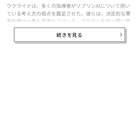
ウクライナは、多くの指導者がソブリンAIについて抱い
ている考え方の弱点を露呈させた。彼らは、決定的な軍
事的優位は最も高度なフロンティアモデルを持つ国に属
すると想定している。
続きを見る
フロンティア能力は極めて重要である。だがウクライナ
の経験が示すのは、それが軍事的優位の始まりにすぎ
ず、完成形ではないということだ。
無料のメールマガジンに登録
有用な戦略モデルは次のように表せる。
無料登録
軍事AI能力 = その国が利用できるフロンティア能力 ×
それを国家目標に移転・圧縮・適応させる能力 × 部隊
全体への展開密度 × 更新・適応の速度 × 戦闘条件下で
のレジリエンス。
「
これは実証的に検証された方程式ではない。システム全
左右
体を考えるための枠組みである。
T