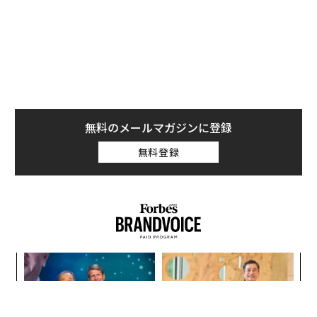
の
た
「誠実さ」は競争力になるか
エンジニアのためのサウナ併
──WEOYモナコで見た、く
設オフィス「Mobius Park」
ら寿司の経営哲学
がオープン──タマディック
が健康経営を徹底する理由
“泊まる”を超えて──エスパ
〈7.25(土)開催〉5年後のキ
シオが描く、新しい日本のラ
ャリアに「戦略」はあるか。
グジュアリー（前編）
トップエグゼクティブのキャ
リアに触れる1日│CAREER S
UMMIT 2026