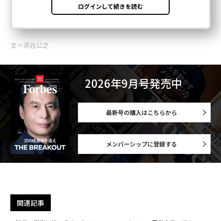
最新号の購入はこちらから
メンバーシップに登録する
関連記事
AI時代の営業組織に求められるもの。ニューセールス受賞企業に学ぶ
「従業員エンゲージメント」の測り方を見直すべき時
マイクロソフトがAI単独ではなく「人間の専門家」に25億ドル（約3940億
円）を投じた理由
AI投資の95%が「見えない」損失に。中小企業が陥る落とし穴