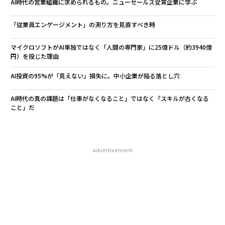
AI時代の真の課題は「仕事がなくなること」ではなく「スキルが古くなる
こと」だ
advertisement
無料のメールマガジンに登録
無料登録
模組
挑
“使
よっ
【N
PA
ア
C】