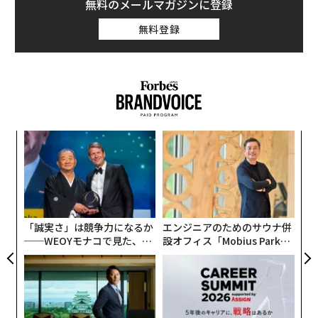
無料のメールマガジンに登録
無料登録
模組
挑
“使
よっ
【N
PA
ア
C】
の
た
「誠実さ」は競争力になるか
エンジニアのためのサウナ併
──WEOYモナコで見た、く
設オフィス「Mobius Park」
ら寿司の経営哲学
がオープン──タマディック
が健康経営を徹底する理由