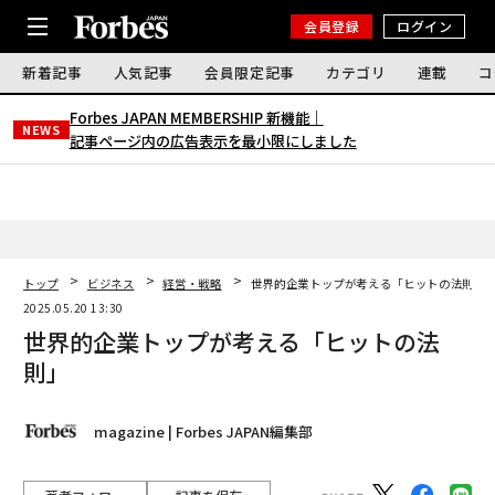
会員登録
ログイン
新着記事
人気記事
会員限定記事
カテゴリ
連載
コ
Forbes JAPAN MEMBERSHIP 新機能｜
NEWS
記事ページ内の広告表示を最小限にしました
トップ
ビジネス
経営・戦略
世界的企業トップが考える「ヒットの法則」
2025.05.20 13:30
世界的企業トップが考える「ヒットの法
則」
magazine | Forbes JAPAN編集部