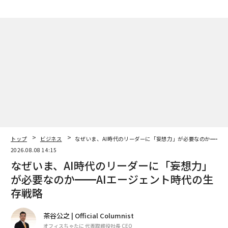
トップ
ビジネス
なぜいま、AI時代のリーダーに「妄想力」が必要なのか━━A
2026.08.08 14:15
なぜいま、AI時代のリーダーに「妄想力」
が必要なのか━━AIエージェント時代の生
存戦略
茶谷公之 | Official Columnist
オフィスちゃたに 代表取締役社長 CEO
著者フォロー
記事を保存
MDzARTPRO - stock.adobe.com
人工知能の進化が社会構造を急速に組み替えつつあるい
ま、私たちは「正解を探す時代」から「問いを立てる時
代」へと移行した。もはや未来は過去の延長線上にはな