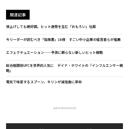
関連記事
値上げしても絶好調。ヒット連発を生む「おもろい」社風
今リーダーが読むべき「指南書」16冊 すごい中小企業の経営者らが推薦
エフェクチュエーション──予測に頼らない新しいヒット戦略
総合格闘技UFCを世界的人気に デイナ・ホワイトの「インフルエンサー戦
略」
電気で味変するスプーン、キリンが減塩食に革命
advertisement