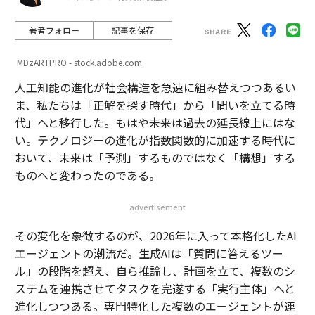
い。テクノロジーの進化が指数関数的に加速する時代に
おいて、未来は「予測」するものではなく「構想」する
ものへと変わったのである。
advertisement
その変化を象徴するのが、2026年に入って本格化したAI
エージェントの潮流だ。生成AIは「質問に答えるツー
ル」の段階を超え、自ら推論し、計画を立て、複数のシ
ステムを連携させてタスクを完遂する「実行主体」へと
進化しつつある。専門特化した複数のエージェントが連
携するマルチエージェント型の業務システムも実装段階
に入り、「1人の創業者がAIを駆使して10億ドル規模の
企業をつくる」という構想さえ、真剣に議論されるよう
になった。かつてSFの領域にあった光景が、わずか数年
で経営の現実的な選択肢になったのである。
こうした不連続な変化の時代に、AI時代のリーダーの仕