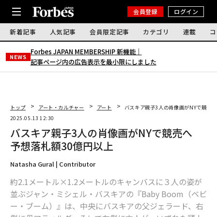
会員登録
ログイン
新着記事
人気記事
会員限定記事
カテゴリ
連載
コ
Forbes JAPAN MEMBERSHIP 新機能｜
NEWS
記事ページ内の広告表示を最小限にしました
トップ
アート・カルチャー
アート
バスキア親子3人の肖像画がNYで競売へ
2025.05.13 12:30
バスキア親子3人の肖像画がNYで競売へ
予想落札額30億円以上
Natasha Gural | Contributor
約2.1メートル×1.2メートルのキャンバスに３人の姿が
並ぶジャン・ミシェル・バスキアの『Baby Boom（ベビ
ー・ブーム）』は、中央にバスキアの父ジェラード、右