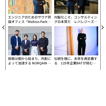
C】
る
顧客
pa
な
エンジニアのためのサウナ併
内製化こそ、コンサルティン
設オフィス「Mobius Park」
グの本質だ レバレジーズが
がオープン──タマディック
実践する、次世代ファームの
が健康経営を徹底する理由
全貌
挑戦は個から始まり、共創に
伝統を礎に、未来を再定義す
よって加速する NORQAIN JA
る 125年企業BATが挑むス
PAN 特別座談会
モークレスな未来