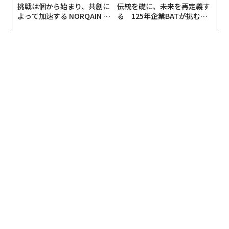
挑戦は個から始まり、共創に
伝統を礎に、未来を再定義す
よって加速する NORQAIN JA
る 125年企業BATが挑むス
PAN 特別座談会
モークレスな未来
編集＝上田裕資
2026年9月号発売中