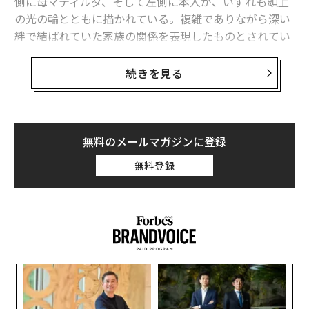
側に母マティルダ、そして左側に本人が、いずれも頭上
の光の輪とともに描かれている。複雑でありながら深い
絆で結ばれていた家族の関係を表現したものとされてい
る。
続きを見る
何本もの太い黒線で描かれた人物は、顔の部分だけに明
るい色が使われており、マティルダからは女性らしさが
にじみ出ている。一方、ジェラードは上にあげた手が必
要以上に大きく描かれ、強調されている。子どもに体罰
無料のメールマガジンに登録
を与える父であったことを、暗に示しているのかもしれ
無料登録
ない。
家族をひとつに結び付けているのは、バスキア本人の姿
を取り囲むように塗られた澄んだブルーのアクリル絵の
具だ。そのブルーは大きな父親の手を際立たせている
が、母親の周囲にはほとんど使われていない。脚の部分
模組
「
を軽くかすめるように塗られているだけだ。
“使
3
【N
C
A