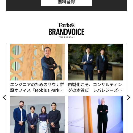
無料登録
が、オクラホマ州のアルミ精錬所に投じる40億ドル（約
5800億円）の投資が含まれている。
さらに、米商務省によると米国とUAEは、5ギガワット
の電力容量を持つAI向けのデータセンターをUAEの首都
アブダビに建設することで合意した。この施設の建設
模組
「
は、アブダビのAI企業「G42」が手掛けることになる。
“使
3
【N
C
A
C】
る
顧客
pa
な
エンジニアのためのサウナ併
内製化こそ、コンサルティン
設オフィス「Mobius Park」
グの本質だ レバレジーズが
がオープン──タマディック
実践する、次世代ファームの
が健康経営を徹底する理由
全貌