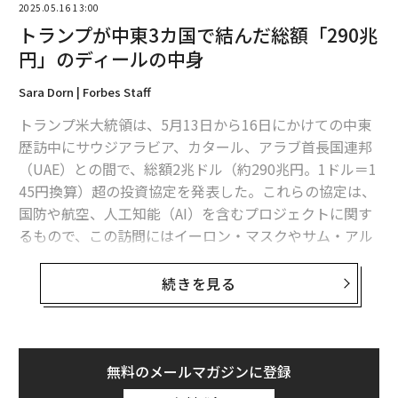
2025.05.16 13:00
トランプが中東3カ国で結んだ総額「290兆
円」のディールの中身
Sara Dorn | Forbes Staff
トランプ米大統領は、5月13日から16日にかけての中東
歴訪中にサウジアラビア、カタール、アラブ首長国連邦
（UAE）との間で、総額2兆ドル（約290兆円。1ドル＝1
45円換算）超の投資協定を発表した。これらの協定は、
国防や航空、人工知能（AI）を含むプロジェクトに関す
るもので、この訪問にはイーロン・マスクやサム・アル
トマンなどの数十人の著名な米国ビジネス界の幹部らも
同行した。
続きを見る
UAEとの間には、総額2000億ドル（29兆円）超の商業契
約が発表された。ここには、エティハド航空がボーイン
グ製の航空機28機を購入するための145億ドル（約2兆
無料のメールマガジンに登録
円）の投資や、エミレーツ・グローバル・アルミニウム