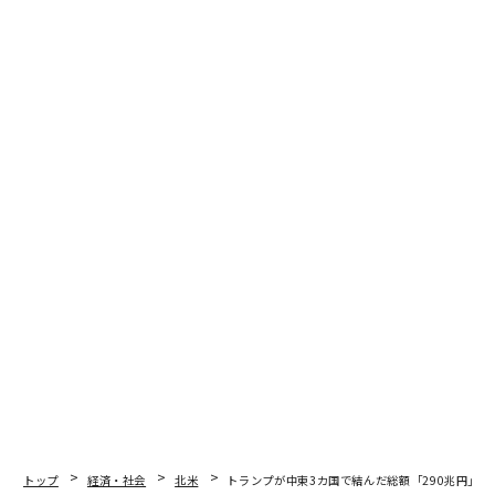
トップ
経済・社会
北米
トランプが中東3カ国で結んだ総額「290兆円」の