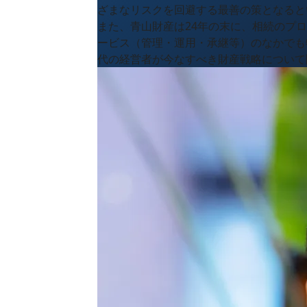
ざまなリスクを回避する最善の策となると
また、青山財産は24年の末に、相続のプ
ービス（管理・運用・承継等）のなかでも
代の経営者が今なすべき財産戦略について