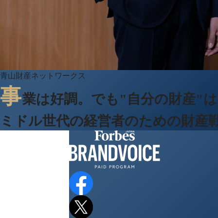
青山財産ネットワークス
事
業は好調。でも"自分の財産"
ミドル世代の経営者のための財産