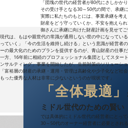
「団塊の世代の経営者が80代にさしかか
その受け手となる30～50代の間で、承
実際に私たちのもとには、事業承継を考え
財産をどう守っていくか、不安を抱えられ
御さんに承継に向けた財産計画を見せてご
現代は、もはや親世代の常識が通用しない世の中になっている
っていく」「今の生活を維持し続ける」という意識が経営者の
ーの最大化のためのプランを提供するのが、青山財産の仕事だ
一方、16年前に相続のプロフェッショナル集団としてスター
ンサルティング」事業を開始したが、生前対策のソリューショ
「富裕層の財産の承継・運用・管理は高齢化や少子化など社会
もった優秀な人材は非常に少ないというのが現状です」
「全体最適」
ミドル世代のための賢い
では具体的にミドル世代の経営者にとって
30～50代のオーナー経営者に必要とさ