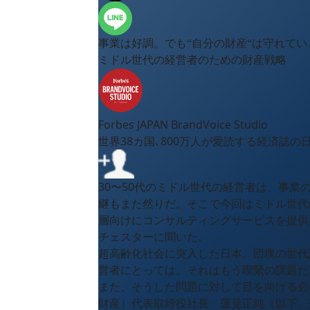
事業は好調。でも“自分の財産“は守れてい
ミドル世代の経営者のための財産戦略
Forbes JAPAN BrandVoice Studio
世界38カ国､800万人が愛読する経済誌の
30〜50代のミドル世代の経営者は、事
継もまた然りだ。そこで今回はミドル世代
層向けにコンサルティングサービスを提供
チェスターに聞いた。
超高齢化社会に突入した日本。団塊の世代
営者にとっては、それはもう喫緊の課題だ
また、そうした問題に対して目を向ける必
財産）代表取締役社長 蓮見正純（以下、