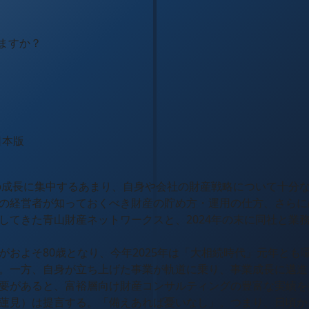
ますか？
日本版
業の成長に集中するあまり、自身や会社の財産戦略について十分
の経営者が知っておくべき財産の貯め方・運用の仕方、さらに
してきた青山財産ネットワークスと、2024年の末に同社と業
がおよそ80歳となり、今年2025年は「大相続時代」元年とも
。一方、自身が立ち上げた事業が軌道に乗り、事業成長に邁進し
要があると、富裕層向け財産コンサルティングの豊富な実績を
蓮見）は提言する。「備えあれば憂いなし」。つまり、日頃か