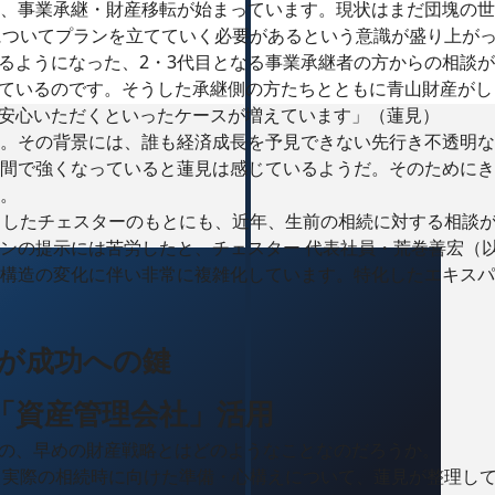
り、事業承継・財産移転が始まっています。現状はまだ団塊の
継についてプランを立てていく必要があるという意識が盛り上が
るようになった、2・3代目となる事業承継者の方からの相談
ているのです。そうした承継側の方たちとともに青山財産がし
安心いただくといったケースが増えています」（蓮見）
。その背景には、誰も経済成長を予見できない先行き不透明な
間で強くなっていると蓮見は感じているようだ。そのためにき
。
トしたチェスターのもとにも、近年、生前の相続に対する相談
ンの提示には苦労したと、チェスター 代表社員・荒巻善宏（
構造の変化に伴い非常に複雑化しています。特化したエキスパ
が成功への鍵
「資産管理会社」活用
の、早めの財産戦略とはどのようなことなのだろうか。
れる実際の相続時に向けた準備・心構えについて、蓮見が整理し