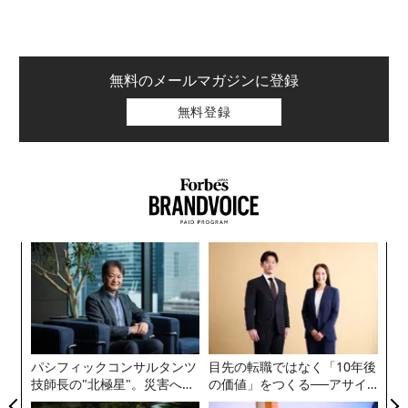
だ。
無料のメールマガジンに登録
無料登録
“
オ
ジ
“
オ
ジ
パシフィックコンサルタンツ
目先の転職ではなく「10年後
技師長の"北極星"。災害への
の価値」をつくる──アサイ
無力感を乗り越え見つけた、
ンの長期伴走型支援とは