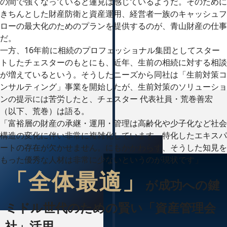
の間で強くなっていると蓮見は感じているようだ。そのために
きちんとした財産防衛と資産運用、経営者一族のキャッシュフ
ローの最大化のためのプランを提供するのが、青山財産の仕事
だ。
一方、16年前に相続のプロフェッショナル集団としてスター
トしたチェスターのもとにも、近年、生前の相続に対する相談
が増えているという。そうしたニーズから同社は「生前対策コ
ンサルティング」事業を開始したが、生前対策のソリューショ
ンの提示には苦労したと、チェスター 代表社員・荒巻善宏
（以下、荒巻）は語る。
「富裕層の財産の承継・運用・管理は高齢化や少子化など社会
構造の変化に伴い非常に複雑化しています。特化したエキスパ
ートの存在が欠かせません。にもかかわらず、そうした知見を
もった優秀な人材は非常に少ないというのが現状です」
「全体最適」
が成功への鍵
ミドル世代のための賢い「資産管理会
社」活用