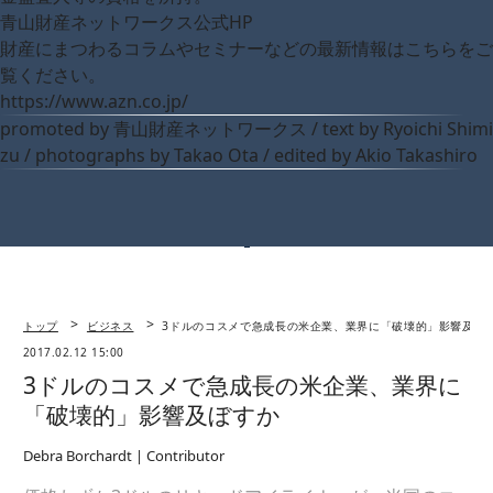
青山財産ネットワークス公式HP
財産にまつわるコラムやセミナーなどの最新情報はこちらをご
覧ください。
https://www.azn.co.jp/
promoted by 青山財産ネットワークス / text by Ryoichi Shimi
zu / photographs by Takao Ota / edited by Akio Takashiro
トップ
ビジネス
3ドルのコスメで急成長の米企業、業界に「破壊的」影響及ぼ
2017.02.12 15:00
3ドルのコスメで急成長の米企業、業界に
「破壊的」影響及ぼすか
Debra Borchardt | Contributor