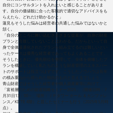
自分にコンサルタントを入れたいと感じることがありま
す。自分の価値観に合った客観的で適切なアドバイスをも
らえたら、どれだけ助かるかと」
蓮見もそうした悩みは経営者の共通した悩みではないかと
頷く。
「自分のところに舞い込むさまざまな提案が、自身の財産
プランと合致していないことはわかる。だからといって自
身で全体最適化されたプランを組み立てるのは難しいとい
ったケースは優秀な経営者であってもよくあることです。
そうしたときに、優先順位を整理して、全体を俯瞰したプ
ランを構築していく私たちのような財産管理のエキスパー
トのサポートは役立つはずです。こうしたノウハウは長年
の積み重ねから得られた独自のものと言えるでしょう」
青山財産ではそうした経営者や個人資産家等に向けて、
「富裕層のための財産戦略セミナー2025」（開催日時：7
月31日13：00～、場所：ＪＰタワー ホール ＆カンファレ
ンス／KITTE 4階）と題したセミナーも行う（2025年5月時
点）。