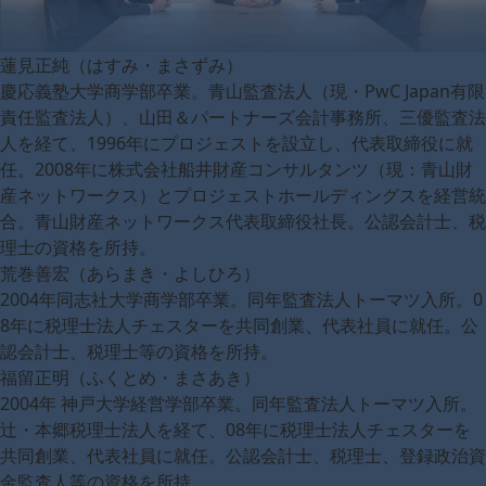
蓮見正純（はすみ・まさずみ）
慶応義塾大学商学部卒業。青山監査法人（現・PwC Japan有限
責任監査法人）、山田＆パートナーズ会計事務所、三優監査法
人を経て、1996年にプロジェストを設立し、代表取締役に就
任。2008年に株式会社船井財産コンサルタンツ（現：青山財
産ネットワークス）とプロジェストホールディングスを経営統
合。青山財産ネットワークス代表取締役社長。公認会計士、税
理士の資格を所持。
荒巻善宏（あらまき・よしひろ）
2004年同志社大学商学部卒業。同年監査法人トーマツ入所。0
8年に税理士法人チェスターを共同創業、代表社員に就任。公
認会計士、税理士等の資格を所持。
福留正明（ふくとめ・まさあき）
2004年 神戸大学経営学部卒業。同年監査法人トーマツ入所。
辻・本郷税理士法人を経て、08年に税理士法人チェスターを
共同創業、代表社員に就任。公認会計士、税理士、登録政治資
金監査人等の資格を所持。