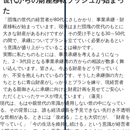
世代からの財産移転ラッシュが始まっ
た
「団塊の世代の経営者が80代にさしかかり、事業承継・財
産移転が始まっています。現状はまだ団塊の世代のもとに
大きな財産があるわけですが、その受け手となる30～50代
の間で、承継についてプランを立てていく必要があるとい
う意識が盛り上がっていることは確かです。
実際に私たちのもとには、事業承継を考えるようになっ
た、2・3代目となる事業承継者の方からの相談が数多く舞
い込んでいます。皆さん、今ある財産をどう守っていく
か、不安を抱えられているのです。そうした承継側の方た
ちとともに青山財産がしっかりとプランを練り、現経営者
である親御さんに承継に向けた財産計画を見せてご安心い
ただくといったケースが増えています」（蓮見）
現代は、もはや親世代の常識が通用しない世の中になってい
る。その背景には、誰も経済成長を予見できない先行き不透明
な世相がある。ときには「攻める」ことも大切だが、「財産を
守っていく」「今の生活を維持し続ける」という意識が経営者