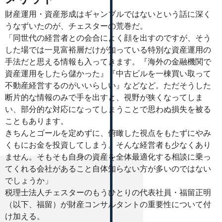
財産運用・資産形成はギャンブルではないという話に深く
うなずいたのが、チェスターの荒巻だ。
「同世代の経営者との会合によく顔を出すのですが、そう
した場では一見富裕層だけが知っている特別な資産運用の
手法だと思える情報も入ってきます。『海外の金融機関で
資産運用をしたら儲かった』『中古ビルを一棟買い取って
不動産経営するのがいいらしい』などなど。ただそうした
断片的な情報のみで手を出すと、視野が狭くなってしま
い、部分的な対応になってしまうことで思わぬ損失を被る
こともあります。
きちんとゴールを定めずに、俯瞰した視点をもたずにやみ
くもにお金を投資してしまう。そんな経営者も少なくあり
ません。そもそも自身の資産を全体最適化する相談に乗っ
てくれる会社があること自体知らない方が多いのではない
でしょうか」
税理士法人チェスターのもうひとりの代表社員・福留正明
（以下、福留）が財産コンサルタントの重要性について付
け加える。