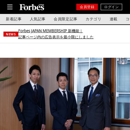
会員登録
ログイン
新着記事
人気記事
会員限定記事
カテゴリ
連載
コ
Forbes JAPAN MEMBERSHIP 新機能｜
NEWS
記事ページ内の広告表示を最小限にしました