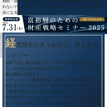
相続・資産運用・承継など、具体的な情報がなかなか得ら
れないテーマを１日でまとめて知ることができる絶好の機
会になるだろう。
経
営統合のきっかけと、生まれる
シナジー
24年12月に青山財産とチェスターは経営統合を果たし
た。なぜ2社は手を組んだのだろうか。チェスターの福
留が理由を説明する。
「チェスターは相続発生後（死後）の手続きや申告に主
軸を置いていたのですが、近年生前のコンサルティング
の要望が増えてきたのが、直接のきっかけです。やはり
生前対策については、よりノウハウをおもちの青山財産
さんのお力を借りて、さらなる成長をしていきたいと考