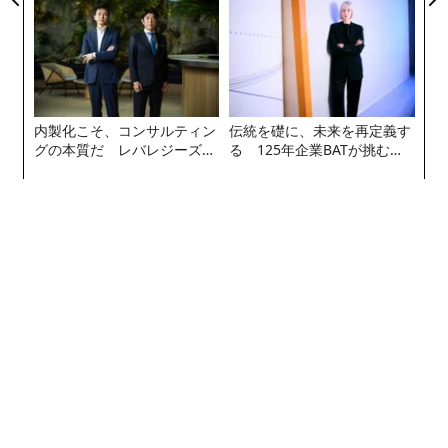
防災一筋20年の答え
内製化こそ、コンサルティン
伝統を礎に、未来を再定義す
グの本質だ レバレジーズが
る 125年企業BATが挑むス
実践する、次世代ファームの
モークレスな未来
全貌
編集 = 木内涼子
2026年9月号発売中
最新号の購入はこちらから
メンバーシップに登録する