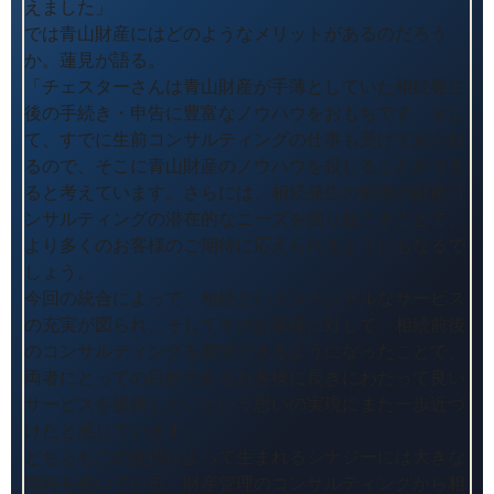
えました」
では青山財産にはどのようなメリットがあるのだろう
か。蓮見が語る。
「チェスターさんは青山財産が手薄としていた相続発生
後の手続き・申告に豊富なノウハウをおもちです。そし
て、すでに生前コンサルティングの仕事も受けておられ
るので、そこに青山財産のノウハウを投じることができ
ると考えています。さらには、相続発生の前後の財産コ
ンサルティングの潜在的なニーズを掘り起こすことで、
より多くのお客様のご期待に応えられるようにもなるで
しょう。
今回の統合によって、相続というスペシャルなサービス
の充実が図られ、そしてそのお客様に対して、相続前後
のコンサルティングを提供できるようになったことで、
両者にとっての目的であるお客様に長きにわたって良い
サービスを提供したいという思いの実現にまた一歩近づ
けたと感じています」
どちらもこの提携によって生まれるシナジーには大きな
期待を抱いている。財産管理のコンサルティングから相