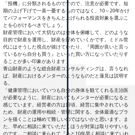
「投機」に分類されるものですので、注意が必要です。短
期の上げ下げで一喜一憂するものではなく、10～20年かけ
てパフォーマンスをきちんと上げられる投資対象を選ぶこ
とを心がけるべきでしょう。
財産管理において大切なのは全体を俯瞰して、どのような
目的で財産を運用し、財産を貯めていくかです。ミドル世
代にはそうした視点が抜けていたり、『周囲が良いと言っ
ているから自分も買う』といった買い方になっていたりす
ることが多い印象があります」
青山財産のような総合財産コンサルティングは、言うなれ
ば、財産におけるメンターのようなものだと蓮見は説明す
る。
「健康管理においていつも自分の身体を観てくれる主治医
が必要なように、財産においてもメンターが必要になると
感じています。経営者の方は日頃、経営に集中されている
ため、財産の運用や相続・管理に関する、全体最適なプラ
ンを描くことは極めて難しいのではないかと思います。ま
た、早めに相談に来ていただくほうが対策は取りやすいも
のです。ご相談に来られて『あと10年早く相談に来ていれ