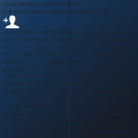
Forbes JAPAN BrandVoice Studio
世界38カ国､800万人が愛読する経済誌の日本版
30〜50代のミドル世代の経営者は、事業の成長に集中する
あまり、自身や会社の財産戦略について十分な対策を講じ
ていないケースが多い。事業承継もまた然りだ。そこで今
回はミドル世代の経営者が知っておくべき財産の貯め方・
運用の仕方、さらには相続対策のセオリーについて、長年
富裕層向けにコンサルティングサービスを提供してきた青
山財産ネットワークスと、2024年の末に同社と業務提携・
経営統合に至った相続のプロ集団・チェスターに聞いた。
超高齢化社会に突入した日本。団塊の世代がおよそ80歳と
なり、今年2025年は「大相続時代」元年とも囁かれてい
る。相続が間近に迫っている経営者にとっては、それはも
う喫緊の課題だ。一方、自身が立ち上げた事業が軌道に乗
り、事業成長に邁進している30〜50代のミドル世代の経営
者もまた、そうした問題に対して目を向ける必要がある
と、富裕層向け財産コンサルティングの豊富な実績を持つ