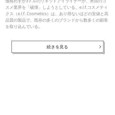
価格わずか3ドルのリキッドアイライナーが、米国のコ
スメ業界を「破壊」しようとしている。e.l.f.コスメティ
クス（e.l.f. Cosmetics）は、あり得ないほどの安値と高
品質の製品で、既存の多くのブランドから数多くの顧客
を取り込んでいる。
社名の「e.l.f.」は、「アイ（eyes）、リップ（lips）、
フェイス（face）」の頭文字を表す。2004年に創業、昨
続きを見る
年9月に上場を果たしたe.l.f.のタラン・アミン最高経営
責任者（CFO）は、同社製品が衝撃的な価格であること
を認めた上で、「当社の価格なら、誰でも試してみるこ
とができる」「買いやすさが試してみるきっかけにな
り、品質の高さがそのお客様をリピーターにする」と語
る。
例えば、前出のリキッドアイライナーで比べてみると、
ロレアルとMACの同様の製品はそれぞれ8ドル（約910
円）と20ドル。エスティローダーに至っては、31ドル