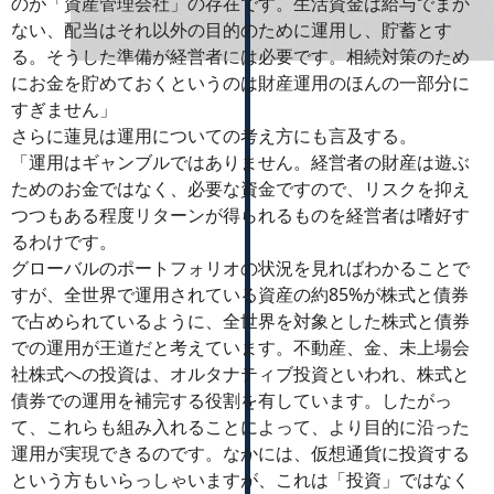
のが「資産管理会社」の存在です。生活資金は給与でまか
ない、配当はそれ以外の目的のために運用し、貯蓄とす
る。そうした準備が経営者には必要です。相続対策のため
にお金を貯めておくというのは財産運用のほんの一部分に
すぎません」
さらに蓮見は運用についての考え方にも言及する。
「運用はギャンブルではありません。経営者の財産は遊ぶ
ためのお金ではなく、必要な資金ですので、リスクを抑え
つつもある程度リターンが得られるものを経営者は嗜好す
るわけです。
グローバルのポートフォリオの状況を見ればわかることで
すが、全世界で運用されている資産の約85%が株式と債券
で占められているように、全世界を対象とした株式と債券
での運用が王道だと考えています。不動産、金、未上場会
社株式への投資は、オルタナティブ投資といわれ、株式と
債券での運用を補完する役割を有しています。したがっ
て、これらも組み入れることによって、より目的に沿った
運用が実現できるのです。なかには、仮想通貨に投資する
という方もいらっしゃいますが、これは「投資」ではなく