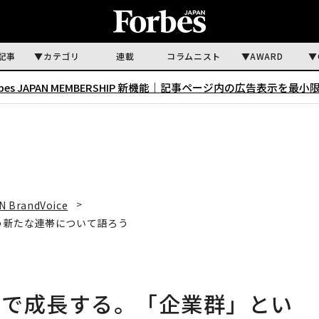
記事
カテゴリ
連載
コラムニスト
AWARD
rbes JAPAN MEMBERSHIP 新機能｜
記事ページ内の広告表示を最小
N BrandVoice
う新たな連帯について語ろう
体で成長する。「企業群」とい