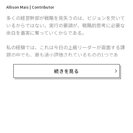
Allison Mais | Contributor
多くの経営幹部が戦略を見失うのは、ビジョンを欠いて
いるからではない。実行の要請が、戦略的思考に必要な
余白を着実に奪っていくからである。
私の経験では、これは今日の上級リーダーが直面する課
題の中でも、最も過小評価されているものの1つであ
る。問題は、戦略計画や計画策定セッション、経営幹部
向けリトリートが不足していることではない。問題は、
続きを見る
多くのリーダーが、緊急性が内省を常に上回る環境で仕
事をしていることにある。
その結果、リーダーシップのパラドックスが生じる。経
営幹部が責任を担えば担うほど、未来について考える時
間は少なくなっていくのだ。
以前の記事で、私は「