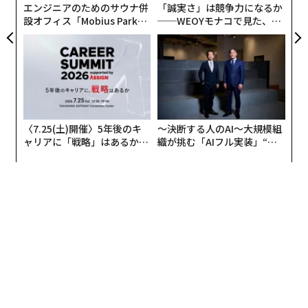
エンジニアのためのサウナ併
「誠実さ」は競争力になるか
こうした期待は時間とともに、絶え間ない活動が有効性
設オフィス「Mobius Park」
──WEOYモナコで見た、く
と取り違えられる文化を生み出す。
がオープン──タマディック
ら寿司の経営哲学
が健康経営を徹底する理由
おそらく最も重要な違いは、活動とインパクトは同じで
はないという点である。
リーダーが長期的な価値を創造するためには、新たなリ
〈7.25(土)開催〉5年後のキ
〜決断する人のAI〜大規模組
スクを見極め、機会を評価し、前提を問い直し、組織内
ャリアに「戦略」はあるか。
織が挑む「AIフル実装」“使
および業界全体の動向をつなげて考える時間を、意識的
トップエグゼクティブのキャ
う”企業から“動く”企業へ【N
に確保しなければならない。
リアに触れる1日│CAREER S
TTドコモビジネス×PwC】
UMMIT 2026
戦略的思考は贅沢ではない。それはリーダーの責務であ
る。
組織内のノイズには隠れたコストがある
戦略的リーダーシップにとって最大の障壁の1つが、組
織内のノイズであると私は感じている。