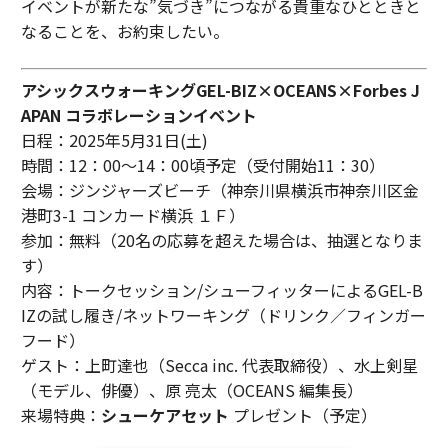
イベントが新たな”気づき”につながる貴重なひとときと
なることを、お約束したい。
アシックスウォーキングGEL-BIZ×OCEANS×Forbes J
APAN コラボレーションイベント
日程：2025年5月31日(土)
時間：12：00〜14：00頃予定（受付開始11：30）
会場：ジンジャーズビーチ（神奈川県横浜市神奈川区金
港町3-1 コンカード横浜 １Ｆ）
参加：無料（20名の応募を超えた場合は、抽選となりま
す）
内容：トークセッション/シューフィッターによるGEL-B
IZの試し履き/ネットワーキング（ドリンク／フィンガー
フード）
ゲスト：上町達也（Secca inc. 代表取締役）、水上剣星
（モデル、俳優）、原 亮太（OCEANS 編集長）
来場特典：
シューケアセット
プレゼント（予定）