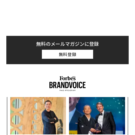
チーフ・ファイヤーファイター問題
」と呼ぶものについ
て論じた。これは、オペレーションを担うリーダーがエ
スカレーション、承認、危機管理のサイクルに陥ってし
まう傾向を指す。火消しは生産的に感じられるかもしれ
ないが、多くの場合、戦略的リーダーシップの犠牲の上
に成り立っている。
無料のメールマガジンに登録
無料登録
そこで問われるのは、経営幹部はいかにして戦略的に考
える能力を取り戻すのか、ということだ。
戦略には余白が必要である
戦略的思考は、会議と会議の合間に生まれるものではな
い。過密な予定表や、空になった受信箱の副産物でもな
ア
い。戦略には余白が必要である。
変え
の
FE
た
義す
挑
0年
難しいのは、ほとんどの組織が意図せずしてその余白を
むス
よっ
なくすように設計されていることだ。リーダーは、即応
PA
性、対応可能性、即時の問題解決によって評価される。