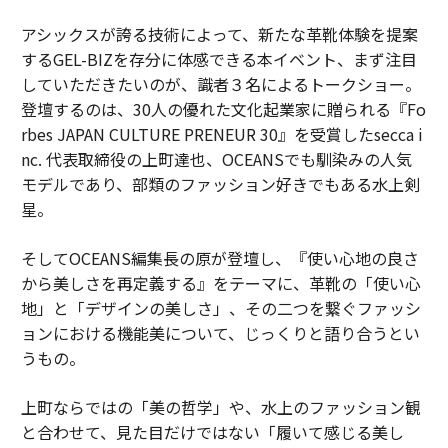
アシックスが誇る技術によって、新たな革靴体験を提案
するGEL-BIZを存分に体感できる本イベント、まず注目
していただきたいのが、識者３名によるトークショー。
登壇するのは、30人の優れた文化起業家に贈られる『Fo
rbes JAPAN CULTURE PRENEUR 30』を受賞したsecca i
nc. 代表取締役の上町達也、OCEANSでも馴染みの人気
モデルであり、部類のファッション好きでもある水上剣
星。
そしてOCEANS編集長の原が登壇し、『使い心地の良さ
から美しさを再定義する』をテーマに、革靴の「使い心
地」と「デザインの美しさ」、その二つを繋ぐファッシ
ョンにおける機能美について、じっくりと語り合うとい
うもの。
上町ならではの「美の哲学」や、水上のファッション観
と合わせて、見た目だけではない「履いて感じる美し