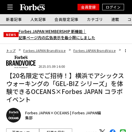
会員登録
ログイン
新着記事
人気記事
会員限定記事
カテゴリ
連載
コ
Forbes JAPAN MEMBERSHIP 新機能｜
NEWS
記事ページ内の広告表示を最小限にしました
トップ
Forbes JAPAN BrandVoice
Forbes JAPAN BrandVoice
【20
2025.05.09 16:00
【20名限定でご招待！】横浜でアシックス
ウォーキングの「GEL-BIZ シリーズ」を体
験できるOCEANS×Forbes JAPAN コラボ
イベント
Forbes JAPAN×OCEANS | Forbes JAPAN編
集部