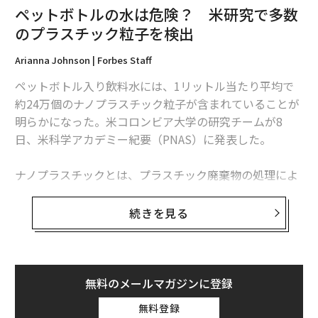
ペットボトルの水は危険？ 米研究で多数
のプラスチック粒子を検出
Arianna Johnson | Forbes Staff
ペットボトル入り飲料水には、1リットル当たり平均で
約24万個のナノプラスチック粒子が含まれていることが
明らかになった。米コロンビア大学の研究チームが8
日、米科学アカデミー紀要（PNAS）に発表した。
ナノプラスチックとは、プラスチック廃棄物の処理によ
って生じる、長さ1マイクロメートル未満の微粒子で、
マイクロプラスチックより小さい。
続きを見る
研究チームが米国で人気のある3種類のペットボトル飲
料水（ブランド名は非開示）を調べたところ、1リット
ル当たり11万～37万個のプラスチック粒子が検出され
無料のメールマガジンに登録
た。検出された粒子の90％はナノプラスチックで、残り
無料登録
はマイクロプラスチックだった。