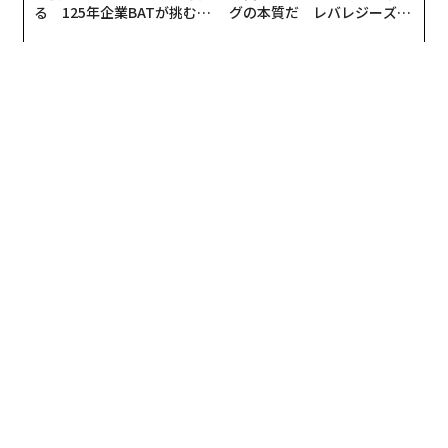
る 125年企業BATが挑むス
グの本質だ レバレジーズが
モークレスな未来
実践する、次世代ファームの
全貌
翻訳・編集＝安藤清香
2026年9月号発売中
最新号の購入はこちらから
メンバーシップに登録する