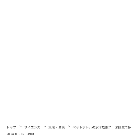
のか
マイクロプラスチック
生物
プラスチック
タグ：
海洋生物/海産物
サメ
advertisement
トップ
サイエンス
気候・環境
ペットボトルの水は危険？ 米研究で多数
2024.01.15 13:00