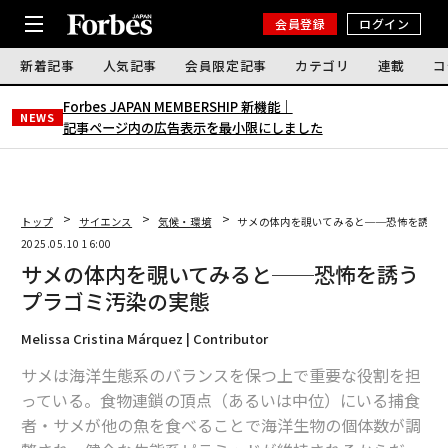
会員登録
ログイン
新着記事
人気記事
会員限定記事
カテゴリ
連載
コ
Forbes JAPAN MEMBERSHIP 新機能｜
NEWS
記事ページ内の広告表示を最小限にしました
トップ
サイエンス
気候・環境
サメの体内を覗いてみると──恐怖を誘う
2025.05.10 16:00
サメの体内を覗いてみると──恐怖を誘う
プラゴミ汚染の実態
Melissa Cristina Márquez | Contributor
サメは海洋生態系のバランスを保つ上で重要な役割を担
っている。食物連鎖の頂点（あるいは中位）にいる捕食
者・サメが他の魚を食べることで海洋生物の個体数が調