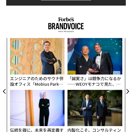
創業
革
シン
ク
超え
た「
ア
の
た
エンジニアのためのサウナ併
「誠実さ」は競争力になるか
設オフィス「Mobius Park」
──WEOYモナコで見た、く
がオープン──タマディック
ら寿司の経営哲学
が健康経営を徹底する理由
伝統を礎に、未来を再定義す
内製化こそ、コンサルティン