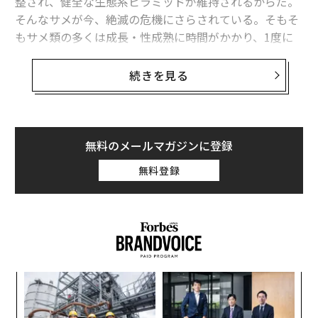
整され、健全な生態系ピラミッドが維持されるからだ。
そんなサメが今、絶滅の危機にさらされている。そもそ
もサメ類の多くは成長・性成熟に時間がかかり、1度に
産む卵や子の数が少ない。さらに近年では、乱獲や生息
地の環境悪化も個体数減少に拍車をかける。事実、サメ
続きを見る
とエイの個体数は過去50年間で
71％も減少
している。そ
の大きな原因は乱獲だが、拡大を続ける海洋
マイクロプラスチック
汚染も、サメの生存を脅かすサイ
レントキラーだ。
無料のメールマガジンに登録
無料登録
マイクロプラスチック（5mm以下の微細なプラスチッ
ク片）は、今や
海のいたるところで見つかる
。その正体
はポリエチレン、ポリプロピレン、ポリ塩化ビニル、ポ
リスチレンなどで、より大きなプラスチックゴミが分解
されたものだ。こういったマイクロプラスチックは、哺
乳類、海鳥、海亀、動物プランクトン、魚類など多くの
創業
“
海洋動物の内臓や組織から
検出
されている。近年行われ
シン
オ
た
トガリアンコウザメの研究
では、体内のマイクロプラ
超え
ジ
目