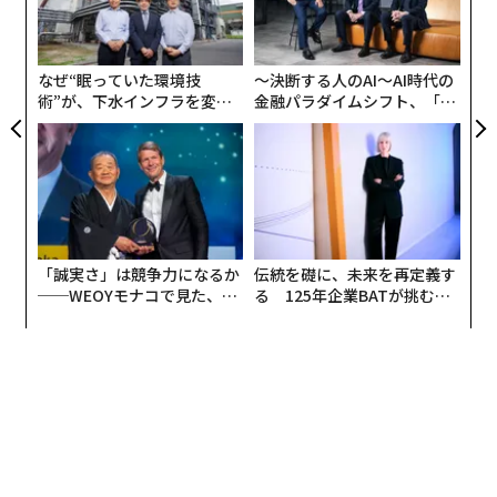
スチック汚染度が調査された。そこから見えてきたの
の
は、汚染がサメの繁殖に与える影響だ。
ン
なぜ“眠っていた環境技
〜決断する人のAI〜AI時代の
トガリアンコウザメは沿岸性の小型種で、インド洋と太
術”が、下水インフラを変え
金融パラダイムシフト、「超
平洋の浅瀬に生息する。その大きさと沿岸域という生息
たのか──産総研×月島JFE
個別化」の核心 【MUFG×ウ
環境から、漁業や開発など人間の活動に特に脆弱な種
アクアソリューションの10年
ェルスナビ×PwC】
だ。
「誠実さ」は競争力になるか
伝統を礎に、未来を再定義す
──WEOYモナコで見た、く
る 125年企業BATが挑むス
ら寿司の経営哲学
モークレスな未来