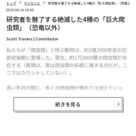
トップ
サイエンス
研究者を魅了する絶滅した4種の「巨大爬虫類」（恐竜以外
2024.08.14 18:00
研究者を魅了する絶滅した4種の「巨大爬
虫類」（恐竜以外）
Scott Travers | Contributor
私たちが「爬虫類」と呼ぶ動物は、約3億2000年前の石
炭紀後期に登場した。現在、約1万2000種の爬虫類が存
在する（鳥類は、実は爬虫類の系統に属するのだが、こ
こではカウントしていない）。
長い年月の間に、多くの爬虫類が現れては消えていっ
た。最も有名なのは、約6500万年前に地球から姿を消し
た恐竜だ。本記事では、筆者が「クラス最高」として選
続きを見る
んだ古代の爬虫類を（恐竜を除いて）4種紹介しよう。
史上最大のヘビ「ティタノボア」
無料のメールマガジンに登録