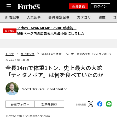
会員登録
ログイン
新着記事
人気記事
会員限定記事
カテゴリ
連載
コ
Forbes JAPAN MEMBERSHIP 新機能｜
NEWS
記事ページ内の広告表示を最小限にしました
トップ
サイエンス
全長14mで体重1トン、史上最大の大蛇「ティタノボア」は
2025.05.08 18:00
全長14mで体重1トン、史上最大の大蛇
「ティタノボア」は何を食べていたのか
Scott Travers | Contributor
著者フォロー
記事を保存
Dotted Yeti / Shutterstock.com