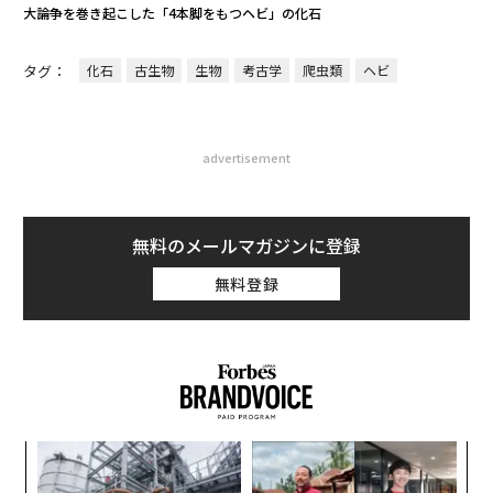
大論争を巻き起こした「4本脚をもつヘビ」の化石
タグ：
化石
古生物
生物
考古学
爬虫類
ヘビ
advertisement
無料のメールマガジンに登録
無料登録
〈7
ャ