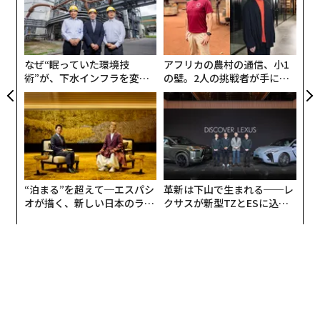
ト
〜
リア
金
UM
個
ェ
なぜ“眠っていた環境技
アフリカの農村の通信、小1
術”が、下水インフラを変え
の壁。2人の挑戦者が手にし
たのか──産総研×月島JFE
た「次なる武器」
アクアソリューションの10年
“泊まる”を超えて─エスパシ
革新は下山で生まれる──レ
オが描く、新しい日本のラグ
クサスが新型TZとESに込め
ジュアリー（中編）
た「DISCOVER」の哲学