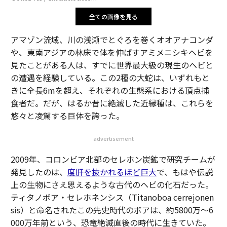
全ての画像を見る
アマゾン流域、川の浅瀬でとぐろを巻くオオアナコンダ
や、東南アジアの林床で体を伸ばすアミメニシキヘビを
見たことがある人は、すでに世界最大級の現生のヘビと
の遭遇を経験している。この2種の大蛇は、いずれもと
きに全長6mを超え、それぞれの生態系における頂点捕
食者だ。だが、はるか昔に絶滅した近縁種は、これらを
悠々と凌駕する巨体を誇った。
advertisement
2009年、コロンビア北部のセレホン炭鉱で研究チームが
発見したのは、
度肝を抜かれるほど巨大
で、もはや伝説
上の生物にさえ思えるような古代のヘビの化石だった。
ティタノボア・セレホネンシス（Titanoboa cerrejonen
sis）と命名されたこの先史時代のボアは、約5800万～6
000万年前という、恐竜絶滅直後の時代に生きていた。