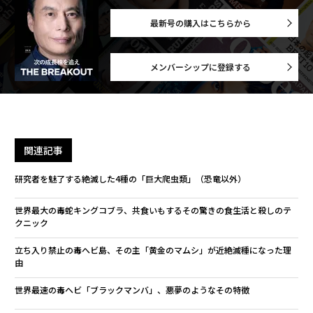
最新号の購入はこちらから
メンバーシップに登録する
関連記事
研究者を魅了する絶滅した4種の「巨大爬虫類」（恐竜以外）
世界最大の毒蛇キングコブラ、共食いもするその驚きの食生活と殺しのテ
クニック
立ち入り禁止の毒へビ島、その主「黄金のマムシ」が近絶滅種になった理
由
世界最速の毒ヘビ「ブラックマンバ」、悪夢のようなその特徴