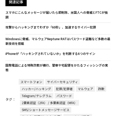
関連記事
スマホにこんなメッセージが届いたら即削除、米国人への脅威とFTCが強
調
攻撃からハッキングまでわずか「60秒」、加速するサイバー犯罪
Windowsに脅威、マルウェアNeptune RATはパスワード盗難など多数の最
新技術を搭載
iPhoneが「ハッキングされていないか」を判断する6つのサイン
国際電話による特殊詐欺が横行、警察や宅配便をかたるフィッシングの実
態
スマートフォン
サイバーセキュリティ
ハッカー/ハッキング
犯罪/犯罪者
マルウェア
詐欺
Telegram/テレグラム
パスワード
タグ：
2要素認証（2FA） / 多要素認証（MFA）
SMS/ショートメッセージサービス