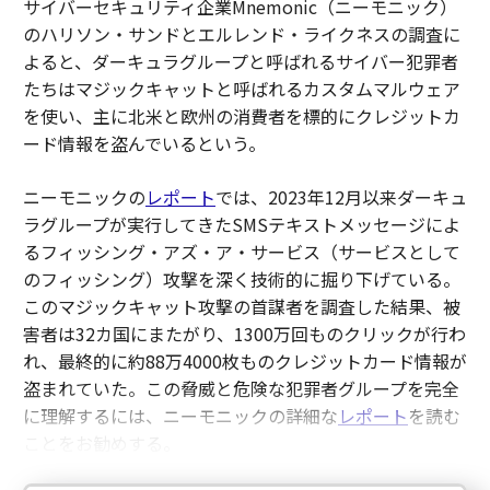
サイバーセキュリティ企業Mnemonic（ニーモニック）
のハリソン・サンドとエルレンド・ライクネスの調査に
よると、ダーキュラグループと呼ばれるサイバー犯罪者
たちはマジックキャットと呼ばれるカスタムマルウェア
を使い、主に北米と欧州の消費者を標的にクレジットカ
ード情報を盗んでいるという。
ニーモニックの
レポート
では、2023年12月以来ダーキュ
ラグループが実行してきたSMSテキストメッセージによ
るフィッシング・アズ・ア・サービス（サービスとして
のフィッシング）攻撃を深く技術的に掘り下げている。
このマジックキャット攻撃の首謀者を調査した結果、被
害者は32カ国にまたがり、1300万回ものクリックが行わ
れ、最終的に約88万4000枚ものクレジットカード情報が
盗まれていた。この脅威と危険な犯罪者グループを完全
に理解するには、ニーモニックの詳細な
レポート
を読む
ことをお勧めする。