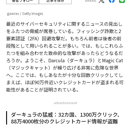
著者フォロー
記事を保存
gawrav / Getty Images
最近のサイバーセキュリティに関するニュースの見出し
をふたつの脅威が席巻している。フィッシング詐欺と2
要素認証（2FA）回避攻撃だ。もちろん前者は後者の前
段階として用いられることが多い。では、もしこれらふ
たつを組み合わせた致命的な攻撃があったらどうなるだ
ろうか。ようこそ、Darcula（ダーキュラ）とMagic Cat
（マジックキャット）が繰り広げる非常に危険な世界
へ。ここでは、もしあなたが十分な回数クリックしてし
まえば、ほぼ90万件近いクレジットカードが盗まれる可
能性があることが証明されている。
advertisement
ダーキュラの猛威：32カ国、1300万クリック、
88万4000枚分のクレジットカード情報が盗難