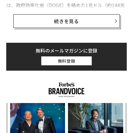
は、政府効率化省（DOGE）を絡めた1兆ドル（約144兆
円）規模のランサムウェア攻撃者による手口や、ローマ
教皇フランシスコの死去を悪用するひどい事件が起きた
続きを見る
ばかりだ。トランプ大統領の関税政策をめぐる世界的な
騒動をサイバー犯罪のフィッシング集団が利用するの
は、時間の問題にすぎなかったが、その時はまさに今来
ている。以下に示すのが、CoGUIと呼ばれるフィッシン
無料のメールマガジンに登録
グキットによる攻撃について知るべきことだ。
無料登録
CoGUIサイバー攻撃の解説
カリフォルニア州に拠点を置くサイバーセキュリティ企
業Proofpointは、サイバー攻撃キャンペーンに関して豊
富な知見を持つ。彼らは最新の脅威情報を常に追跡する
ことで顧客を保護している。だからこそ、ジェニナ・ポ
伝
ー、カイル・クッチ、セレナ・ラーソンらProofpointの
る
モ
脅威調査チームが、同社の攻撃情報データベースで最も
革
大量に検出されている脅威として「CoGUI」という名の
ク