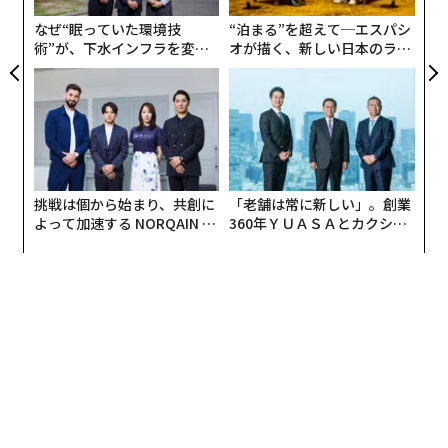
ェ
なぜ“眠っていた環境技
“泊まる”を超えて─エスパシ
術”が、下水インフラを変え
オが描く、新しい日本のラグ
たのか──産総研×月島JFE
ジュアリー（中編）
アクアソリューションの10年
挑戦は個から始まり、共創に
「老舗は常に新しい」。創業
よって加速する NORQAIN JA
360年ＹＵＡＳＡとカクシン
PAN 特別座談会
CEO田尻望が語る、AIを超え
る人の価値