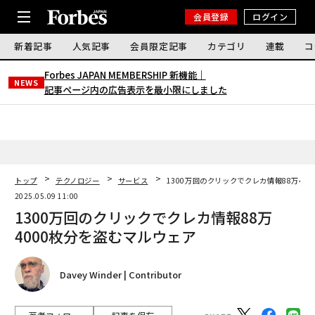
会員登録
ログイン
新着記事
人気記事
会員限定記事
カテゴリ
連載
コ
Forbes JAPAN MEMBERSHIP 新機能｜
NEWS
記事ページ内の広告表示を最小限にしました
トップ
テクノロジー
サービス
1300万回のクリックでクレカ情報88万40
2025.05.09 11:00
1300万回のクリックでクレカ情報88万
4000枚分を盗むマルウェア
Davey Winder | Contributor