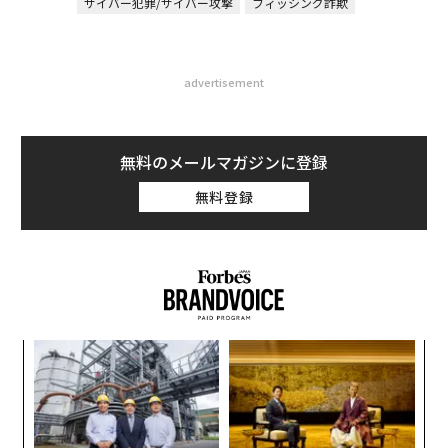
サイバー犯罪/サイバー攻撃
フィッシング詐欺
advertisement
無料のメールマガジンに登録
無料登録
「
─
ら
〜
金
個