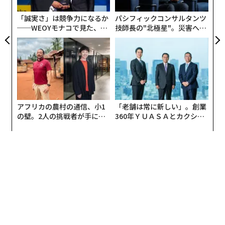
た「
フィッシングキットだと警告したときは、注意を払う必
要がある。
「誠実さ」は競争力になるか
パシフィックコンサルタンツ
──WEOYモナコで見た、く
技師長の"北極星"。災害への
ら寿司の経営哲学
無力感を乗り越え見つけた、
CoGUIには、ブランドになりすまし世界各地の被害者を
防災一筋20年の答え
狙う「
Darcula
」と類似点がある。ただし、どちらも中
国語を使用する攻撃者グループによって使われていると
Proofpointは述べつつも、CoGUIの標的はオーストラリ
ア、カナダ、ニュージーランド、米国など多岐にわた
る。ただし、最近のサイバー攻撃キャンペーンでは主に
アフリカの農村の通信、小1
「老舗は常に新しい」。創業
日本が狙われており、数百万通規模のフィッシングメッ
の壁。2人の挑戦者が手にし
360年ＹＵＡＳＡとカクシン
た「次なる武器」
CEO田尻望が語る、AIを超え
セージが送りつけられている。
る人の価値