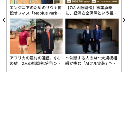
エンジニアのためのサウナ併
【7/8 大阪開催】事業承継
設オフィス「Mobius Park」
に、経済安全保障という視点
がオープン──タマディック
が加わるとき──経営者が問
が健康経営を徹底する理由
われる新たな判断軸
アフリカの農村の通信、小1
〜決断する人のAI〜大規模組
の壁。2人の挑戦者が手にし
織が挑む「AIフル実装」“使
た「次なる武器」
う”企業から“動く”企業へ【N
TTドコモビジネス×PwC】