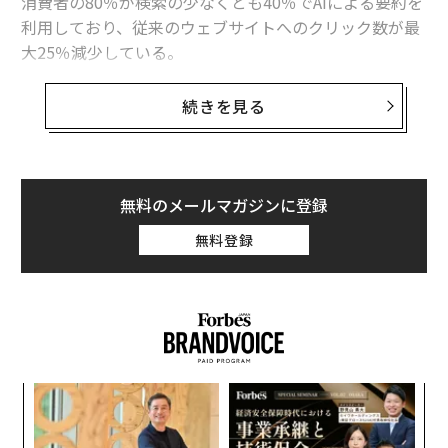
消費者の80％が検索の少なくとも40％でAIによる要約を
利用しており、従来のウェブサイトへのクリック数が最
大25％減少している。
この変化を主導しているのはグーグルだ。同社の「
続きを見る
AIによる概要
」機能は、すでに100カ国以上で展開し毎
月10億人を超えるユーザーに利用されており、結果リン
クをクリックせずとも回答を提供する。
無料のメールマガジンに登録
ほかのプレイヤーも急速に台頭している。ChatGPT、マ
無料登録
イクロソフトのCopilot（コパイロット）、Perplexity
（パープレキシティ）は、従来の検索結果を完全に迂回
する「アンサー（回答）エンジン」という新たなカテゴ
リーを生み出している。
内
グ
実
「