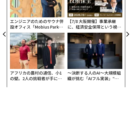
全
─
ら
エンジニアのためのサウナ併
【7/8 大阪開催】事業承継
設オフィス「Mobius Park」
に、経済安全保障という視点
がオープン──タマディック
が加わるとき──経営者が問
が健康経営を徹底する理由
われる新たな判断軸
アフリカの農村の通信、小1
〜決断する人のAI〜大規模組
の壁。2人の挑戦者が手にし
織が挑む「AIフル実装」“使
た「次なる武器」
う”企業から“動く”企業へ【N
TTドコモビジネス×PwC】