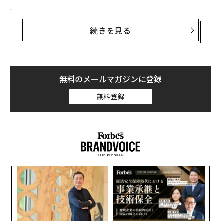
AIの台頭と検索行動の変化
続きを見る
しかし、人工知能（AI）の登場によってその時代は終わ
りを迎えようとしている。例えば、旅行サイトのカヤッ
クやオンライン学習サービスChegg（チェッグ）といっ
た企業では、検索サイトからのトラフィックの流入はこ
無料のメールマガジンに登録
こ最近
減少している
。この背景のひとつには、検索を行
った顧客の6割がそのリンクをクリックせず、AIが生成し
無料登録
た要約を読むのみに留まっていたという
2025年2月の調査結果
が挙げられる。
またあるセキュリティ企業の幹部は、自社サイトへの検
索トラフィックが今年10％減少したとフォーブスに語っ
た。「従来のSEOはもう通用しない」とこの企業の担当
内
者は述べた。
グ
実
「
全
─
ら