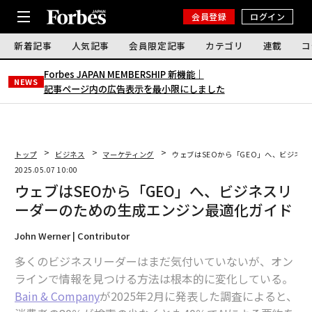
会員登録
ログイン
新着記事
人気記事
会員限定記事
カテゴリ
連載
コ
Forbes JAPAN MEMBERSHIP 新機能｜
NEWS
記事ページ内の広告表示を最小限にしました
トップ
ビジネス
マーケティング
ウェブはSEOから「GEO」へ、ビジネ
2025.05.07 10:00
ウェブはSEOから「GEO」へ、ビジネスリ
ーダーのための生成エンジン最適化ガイド
John Werner | Contributor
多くのビジネスリーダーはまだ気付いていないが、オン
ラインで情報を見つける方法は根本的に変化している。
Bain & Company
が2025年2月に発表した調査によると、