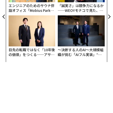
リア
エンジニアのためのサウナ併
「誠実さ」は競争力になるか
UM
設オフィス「Mobius Park」
──WEOYモナコで見た、く
がオープン──タマディック
ら寿司の経営哲学
が健康経営を徹底する理由
目先の転職ではなく「10年後
〜決断する人のAI〜大規模組
の価値」をつくる──アサイ
織が挑む「AIフル実装」“使
ンの長期伴走型支援とは
う”企業から“動く”企業へ【N
TTドコモビジネス×PwC】