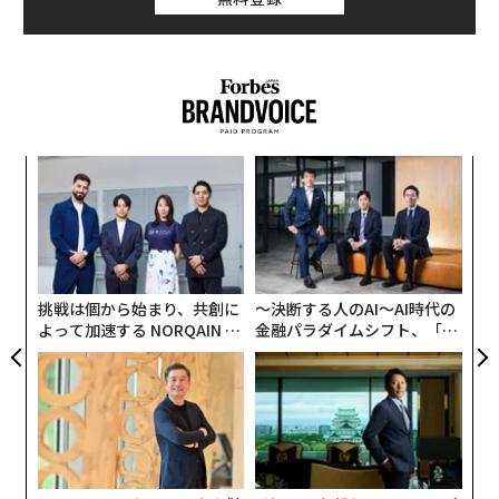
不可欠だ。周囲からの支援が私たちに影響を及ぼし得る
主なパターンは2通りある。ひとつは「主効果」のパタ
ーンで、交友関係が充実しているだけで心身の健康が向
上するというものだ。もうひとつは「緩衝材」として作
用するパターンで、周囲の人の支援がストレスの悪影響
を和らげるというものだ。
模組
「
“使
左右
【N
T
目
C】
日
変え
の
FE
ン
0年
挑戦は個から始まり、共創に
〜決断する人のAI〜AI時代の
よって加速する NORQAIN JA
金融パラダイムシフト、「超
PAN 特別座談会
個別化」の核心 【MUFG×ウ
ェルスナビ×PwC】