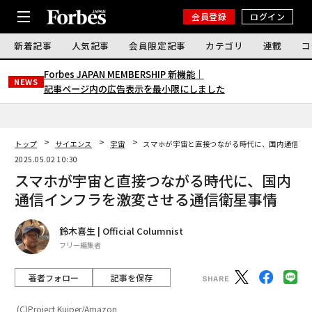
会員登録
ログイン
新着記事
人気記事
会員限定記事
カテゴリ
連載
コ
Forbes JAPAN MEMBERSHIP 新機能｜
NEWS
記事ページ内の広告表示を最小限にしました
トップ
サイエンス
宇宙
スマホが宇宙と直接つながる時代に、国内通信イ
2025.05.02 10:30
スマホが宇宙と直接つながる時代に、国内
通信インフラを激変させる通信衛星事情
鈴木喜生 | Official Columnist
フリー編集者
著者フォロー
記事を保存
(C)Project Kuiper/Amazon