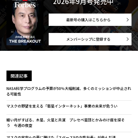
2026年9月号発売中
最新号の購入はこちらから
メンバーシップに登録する
関連記事
NASA科学プログラムの予算が50％大幅削減、多くのミッションが中止され
る可能性
マスクの野望を支える「衛星インターネット」事業の未来が危うい
細い月がすばる、木星、火星と共演 プレセペ星団とかみのけ座を探そ
う 今週の夜空
マスクの宇宙への夢に賭けた「スペースXの女性社長」が歩んだ道