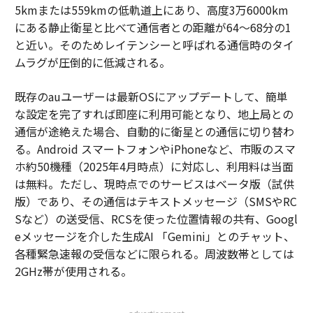
5kmまたは559kmの低軌道上にあり、高度3万6000km
にある静止衛星と比べて通信者との距離が64～68分の1
と近い。そのためレイテンシーと呼ばれる通信時のタイ
ムラグが圧倒的に低減される。
既存のauユーザーは最新OSにアップデートして、簡単
な設定を完了すれば即座に利用可能となり、地上局との
通信が途絶えた場合、自動的に衛星との通信に切り替わ
る。Android スマートフォンやiPhoneなど、市販のスマ
ホ約50機種（2025年4月時点）に対応し、利用料は当面
は無料。ただし、現時点でのサービスはベータ版（試供
版）であり、その通信はテキストメッセージ（SMSやRC
Sなど）の送受信、RCSを使った位置情報の共有、Googl
eメッセージを介した生成AI 「Gemini」とのチャット、
各種緊急速報の受信などに限られる。周波数帯としては
2GHz帯が使用される。