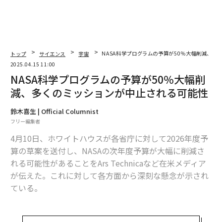
トップ
サイエンス
宇宙
NASA科学プログラムの予算が50％大幅削減、多
2025.04.15 11:00
NASA科学プログラムの予算が50％大幅削
減、多くのミッションが中止される可能性
鈴木喜生 | Official Columnist
フリー編集者
4月10日、ホワイトハウスが各省庁に対して2026年度予
算の草案を送付し、NASAの次年度予算が大幅に削減さ
れる可能性があることをArs Technicaなど在米メディア
が伝えた。これに対して各方面から深刻な懸念が示され
ている。
米行政管理予算局（OMB）が各機関に送付した草案「パ