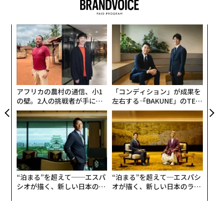
革
ク
た「
伝
る
モ
アフリカの農村の通信、小1
「コンディション」が成果を
の壁。2人の挑戦者が手にし
左右する――「BAKUNE」のTEN
た「次なる武器」
TIALが支える「挑戦者の明
日」
“泊まる”を超えて──エスパ
“泊まる”を超えて─エスパシ
シオが描く、新しい日本のラ
オが描く、新しい日本のラグ
グジュアリー（前編）
ジュアリー（中編）