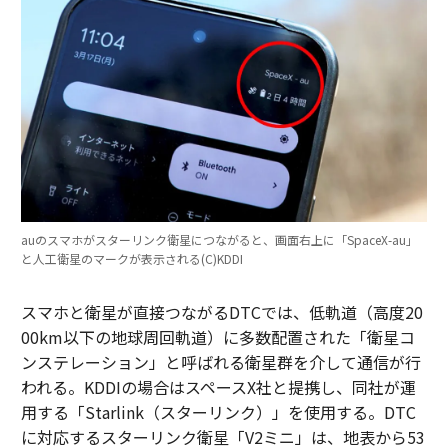
auのスマホがスターリンク衛星につながると、画面右上に「SpaceX-au」
と人工衛星のマークが表示される(C)KDDI
スマホと衛星が直接つながるDTCでは、低軌道（高度20
00km以下の地球周回軌道）に多数配置された「衛星コ
ンステレーション」と呼ばれる衛星群を介して通信が行
われる。KDDIの場合はスペースX社と提携し、同社が運
用する「Starlink（スターリンク）」を使用する。DTC
に対応するスターリンク衛星「V2ミニ」は、地表から53