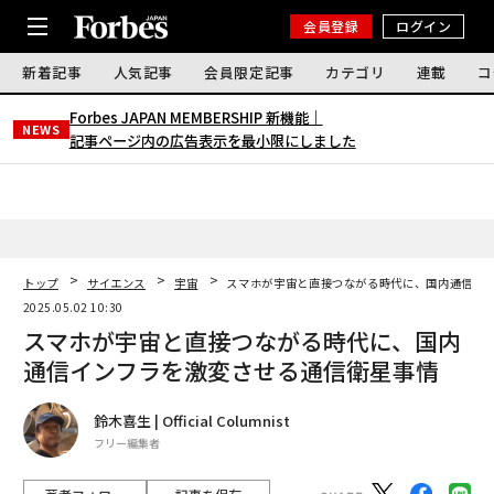
会員登録
ログイン
新着記事
人気記事
会員限定記事
カテゴリ
連載
コ
Forbes JAPAN MEMBERSHIP 新機能｜
NEWS
記事ページ内の広告表示を最小限にしました
トップ
サイエンス
宇宙
スマホが宇宙と直接つながる時代に、国内通信イ
2025.05.02 10:30
スマホが宇宙と直接つながる時代に、国内
通信インフラを激変させる通信衛星事情
鈴木喜生 | Official Columnist
フリー編集者