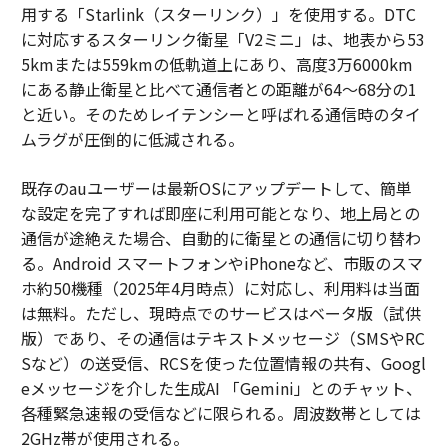
用する「Starlink（スターリンク）」を使用する。DTC
に対応するスターリンク衛星「V2ミニ」は、地表から53
5kmまたは559kmの低軌道上にあり、高度3万6000km
にある静止衛星と比べて通信者との距離が64～68分の1
と近い。そのためレイテンシーと呼ばれる通信時のタイ
ムラグが圧倒的に低減される。
既存のauユーザーは最新OSにアップデートして、簡単
な設定を完了すれば即座に利用可能となり、地上局との
通信が途絶えた場合、自動的に衛星との通信に切り替わ
る。Android スマートフォンやiPhoneなど、市販のスマ
ホ約50機種（2025年4月時点）に対応し、利用料は当面
は無料。ただし、現時点でのサービスはベータ版（試供
版）であり、その通信はテキストメッセージ（SMSやRC
Sなど）の送受信、RCSを使った位置情報の共有、Googl
eメッセージを介した生成AI 「Gemini」とのチャット、
各種緊急速報の受信などに限られる。周波数帯としては
2GHz帯が使用される。