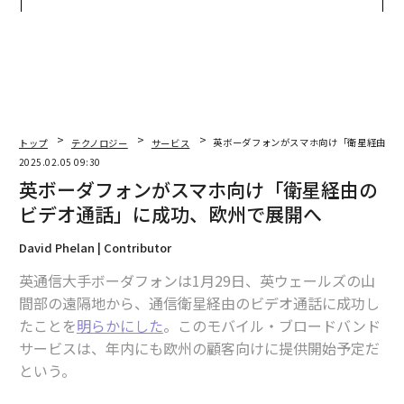
ら寿司の経営哲学
たのか──産総研×月島JFE
アクアソリューションの10年
トップ
テクノロジー
サービス
英ボーダフォンがスマホ向け「衛星経由の
2025.02.05 09:30
英ボーダフォンがスマホ向け「衛星経由の
ビデオ通話」に成功、欧州で展開へ
David Phelan | Contributor
英通信大手ボーダフォンは1月29日、英ウェールズの山
間部の遠隔地から、通信衛星経由のビデオ通話に成功し
たことを
明らかにした
。このモバイル・ブロードバンド
サービスは、年内にも欧州の顧客向けに提供開始予定だ
という。