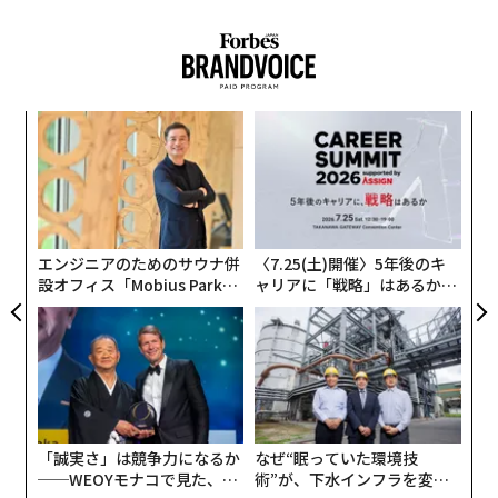
革
ク
た「
挑
よっ
PA
エンジニアのためのサウナ併
〈7.25(土)開催〉5年後のキ
設オフィス「Mobius Park」
ャリアに「戦略」はあるか。
がオープン──タマディック
トップエグゼクティブのキャ
が健康経営を徹底する理由
リアに触れる1日│CAREER S
UMMIT 2026
「誠実さ」は競争力になるか
なぜ“眠っていた環境技
──WEOYモナコで見た、く
術”が、下水インフラを変え