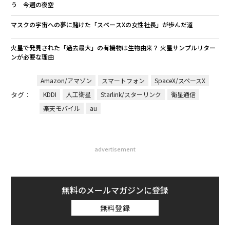
う 今週の夜空
マスクの宇宙への夢に賭けた「スペースXの女性社長」が歩んだ道
火星で発見された「過去最大」の有機物は生物由来？ 火星サンプルリター
ンが必要な理由
Amazon/アマゾン
スマートフォン
SpaceX/スペースX
タグ：
KDDI
人工衛星
Starlink/スターリンク
衛星通信
楽天モバイル
au
advertisement
無料のメールマガジンに登録
無料登録