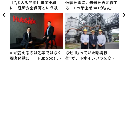
【7/8 大阪開催】事業承継
伝統を礎に、未来を再定義す
に、経済安全保障という視点
る 125年企業BATが挑むス
が加わるとき──経営者が問
モークレスな未来
ア
われる新たな判断軸
の
た
AIが変えるのは効率ではなく
なぜ“眠っていた環境技
顧客体験だ──HubSpot Ja
術”が、下水インフラを変え
panが語る「Grow Better」
たのか──産総研×月島JFE
な組織のつくり方
アクアソリューションの10年