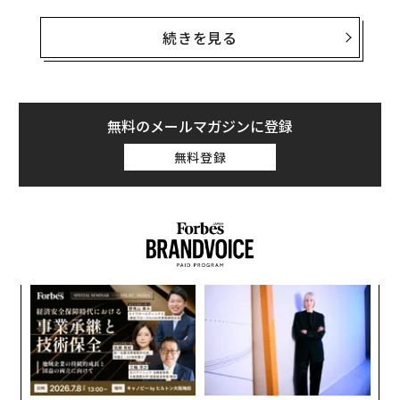
ボーダフォンは、標準的なスマートフォンを使った通信
衛星経由のビデオ通話を世界で初めて実施したと述べて
続きを見る
いる。「当社は、欧州で初となる商業用衛星とスマート
フォンを直接つなぐブロードバンドサービスを、2025年
後半から2026年にかけて提供しようとしている」と同社
は発表した。
無料のメールマガジンに登録
無料登録
ボーダフォンの衛星通信サービスは、特別なハードウェ
アを必要としない点がメリットとされる。「既存の衛星
通信サービスと異なり、ユーザーは特別なアンテナや端
末、高価な衛星電話を必要とせず、完全なモバイルブロ
ードバンドに接続することができる。ユーザーエクスペ
リエンスは、4Gや5Gのモバイルネットワークと同等
〜
で、普段使用しているスマートフォンを使って、宇宙と
金
地上のネットワークを自動的に切り替えることができ
個
る」と同社は述べている。
ェ