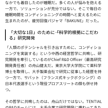
なかでも着目したのが睡眠だ。多くの人が悩みを抱える
一方で、ソリューションが充分ではない。そこで毎日の
睡眠時間をコンディショニングの時間へと変えるために
生まれたのが、疲労回復パジャマ「BAKUNE」だった。
「大切な1日」のために――「科学的根拠にこだわ
る」研究開発
「人類のポテンシャルを引き出すために、コンディショ
ニングを実装する」という中西の経営哲学に共鳴し、研
究開発を牽引しているのがChief R&D Officer（最高研究
開発責任者）の舟山健太だ。東京大学大学院にて薬科学
博士を取得し、大手製薬会社で研究に従事した経歴を持
つ一方で、サバット（フランス式キックボクシング）の
日本代表選手という現役プロアスリートの顔も併せ持
つ。
その哲学に共鳴したのは、舟山だけではない。TENTIAL
のR&Dチームには、大手企業で研究開発に携わってきた