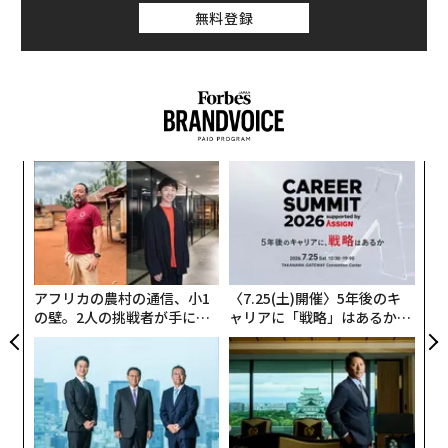
無料登録
革
ク
た「
「
左右
T
日
アフリカの農村の通信、小1
〈7.25(土)開催〉5年後のキ
の壁。2人の挑戦者が手にし
ャリアに「戦略」はあるか。
た「次なる武器」
トップエグゼクティブのキャ
リアに触れる1日│CAREER S
UMMIT 2026