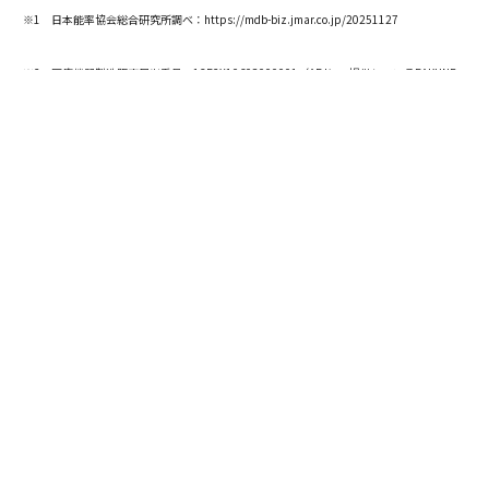
※1 日本能率協会総合研究所調べ：https://mdb-biz.jmar.co.jp/20251127
※2 医療機器製造販売届出番号：13B2X10608000001（ABJにて提供しているBAKUNE
に関する届出）
※3 通気性はJIS L 1096、吸放湿性はJIS L 1954に基づき、いずれも綿素材と比較した測
定値。衣服の歪み低減率はメーカー従来品比。
なかにし・ゆうたろう◎
埼玉県出身。高校時代サッカー
で全国大会に出場するも、心臓の病気により競技生活を
断念。自らは夢を手放さざるを得なかった経験から、
「誰にも、自分のポテンシャルを手放してほしくない」
という想いを持ち、挑戦を続けるには心身の健康が大切
だと痛感する。株式会社リクルートキャリア（現・リク
ルート）で新規事業開発を経験後、2018年に株式会社T
ENTIALを創業。「健康に前向きな社会を創り、人類のポ
テンシャルを引き出す。」をミッションに掲げ、心身を
整えるコンディショニングを手軽に取り入れられるコン