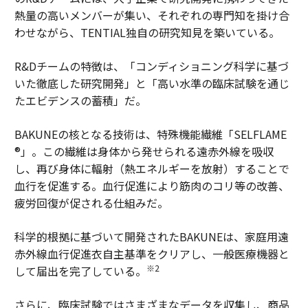
熱量の高いメンバーが集い、それぞれの専門知を掛け合
わせながら、TENTIAL独自の研究知見を築いている。
R&Dチームの特徴は、「コンディショニング科学に基づ
いた徹底した研究開発」と「高い水準の臨床試験を通じ
たエビデンスの蓄積」だ。
BAKUNEの核となる技術は、特殊機能繊維「SELFLAME
®」。この繊維は身体から発せられる遠赤外線を吸収
し、再び身体に輻射（熱エネルギーを放射）することで
血行を促進する。血行促進により筋肉のコリ等の改善、
疲労回復が促される仕組みだ。
科学的根拠に基づいて開発されたBAKUNEは、家庭用遠
赤外線血行促進衣自主基準をクリアし、一般医療機器と
※2
して届出を完了している。
さらに、臨床試験ではさまざまなデータを収集し、商品