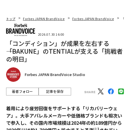
トップ
Forbes JAPAN BrandVoice
Forbes JAPAN BrandVoice
「コン
2026.07.30 16:00
「コンディション」が成果を左右する
――「BAKUNE」のTENTIALが支える「挑戦者
の明日」
Forbes JAPAN BrandVoice Studio
著者フォロー
記事を保存
着用により疲労回復をサポートする「リカバリーウェ
ア」。大手アパレルメーカーや低価格ブランドも相次い
で参入し、その国内市場規模は2024年の約189億円から
※1
2030年には約1,700億円へ拡大すると予測
されてい