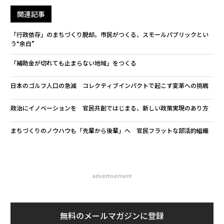
関連記事
「行政依存」のまちづくり脱却。市民がつくる、スモールパブリックとい
う“余白”
「補助金が切れても止まらない地域」をつくる
日本のゴルフ人口の急減 コレクティブインパクトで起こす変革への挑戦
政治にイノベーションを 官民共創ではじまる、新しい政策実現のあり方
まちづくりのノウハウも「先輩から後輩」へ 官民フラットな部活的組織
advertisement
無料のメールマガジンに登録