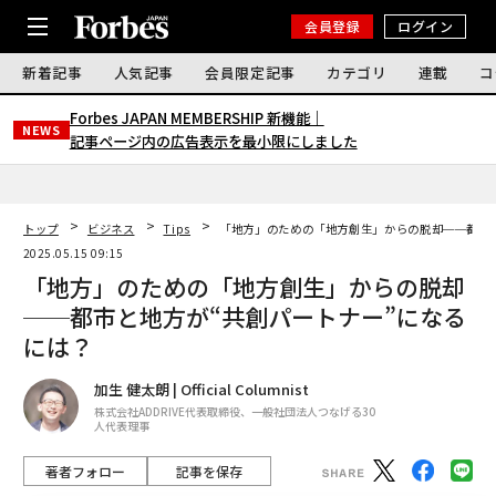
会員登録
ログイン
新着記事
人気記事
会員限定記事
カテゴリ
連載
コ
Forbes JAPAN MEMBERSHIP 新機能｜
NEWS
記事ページ内の広告表示を最小限にしました
トップ
ビジネス
Tips
「地方」のための「地方創生」からの脱却──都市と
2025.05.15 09:15
「地方」のための「地方創生」からの脱却
──都市と地方が“共創パートナー”になる
には？
加生 健太朗 | Official Columnist
株式会社ADDRIVE代表取締役、一般社団法人つなげる30
人代表理事
著者フォロー
記事を保存