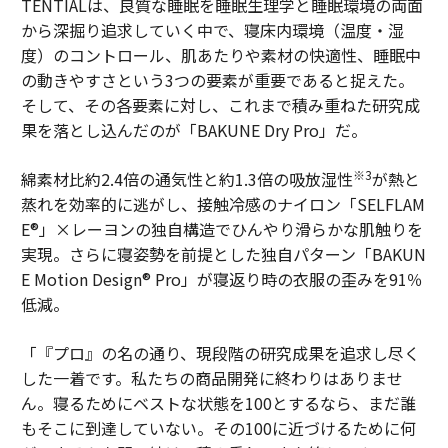
TENTIALは、良質な睡眠を睡眠生理学と睡眠環境の両面
から深掘り追求していく中で、寝床内環境（温度・湿
度）のコントロール、肌あたりや素材の快適性、睡眠中
の動きやすさという3つの要素が重要であると捉えた。
そして、その各要素に対し、これまで積み重ねた研究成
果を落とし込んだのが「BAKUNE Dry Pro」だ。
※3
綿素材比約2.4倍の通気性と約1.3倍の吸放湿性
が熱と
蒸れを効率的に逃がし、接触冷感のナイロン「SELFLAM
E®」×レーヨンの独自構造でひんやり滑らかな肌触りを
実現。さらに寝姿勢を前提とした独自パターン「BAKUN
E Motion Design® Pro」が寝返り時の衣服の歪みを91％
低減。
「『プロ』の名の通り、現段階の研究成果を追求し尽く
した一着です。私たちの商品開発に終わりはありませ
ん。寝るためにベストな状態を100とするなら、まだ誰
もそこに到達していない。その100に近づけるために何