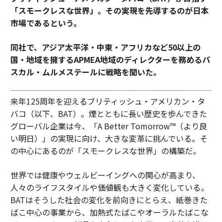
「スモークレスな世界」。その実現を先導するのが日本
市場であるという。
同社で、アジア太平洋・中東・アフリカなど50以上の
国・地域を擁するAPMEA地域のディレクターを務めるパ
スカル・ムルメステールに戦略を聞いた。
来年125周年を迎えるブリティッシュ・アメリカン・タ
バコ（以下、BAT）。煙とともに長い歴史を歩んできた
グローバル企業は今、「A Better Tomorrow™（より良
い明日）」の実現に向け、大きな変革に挑んでいる。そ
の中心にあるのが「スモークレスな世界」の構築だ。
世界では健康やウェルビーイングへの関心が高まり、
人々のライフスタイルや価値観も大きく変化している。
BATはそうした社会の変化を前向きにとらえ、紙巻きた
ばこ中心の事業から、加熱式たばこやオーラルたばこな