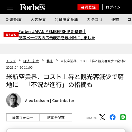
会員登録
ログイン
新着記事
人気記事
会員限定記事
カテゴリ
連載
コ
Forbes JAPAN MEMBERSHIP 新機能｜
NEWS
記事ページ内の広告表示を最小限にしました
トップ
経済・社会
北米
米航空業界、コスト上昇と観光客減少で窮地に 
2025.04.30 11:00
米航空業界、コスト上昇と観光客減少で窮
地に 「不況が進行」の指摘も
Alex Ledsom | Contributor
著者フォロー
記事を保存