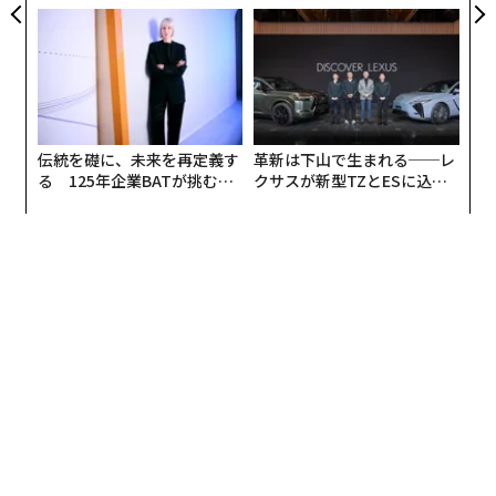
う”企業から“動く”企業へ【N
た「次なる武器」
TTドコモビジネス×PwC】
伝統を礎に、未来を再定義す
革新は下山で生まれる──レ
る 125年企業BATが挑むス
クサスが新型TZとESに込め
モークレスな未来
た「DISCOVER」の哲学