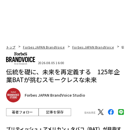
トップ
Forbes JAPAN BrandVoice
Forbes JAPAN BrandVoice
伝統
2026.08.05 16:00
伝統を礎に、未来を再定義する 125年企
業BATが挑むスモークレスな未来
Forbes JAPAN BrandVoice Studio
著者フォロー
記事を保存
ブリティッシュ・アメリカン・タバコ（BAT）が目指す