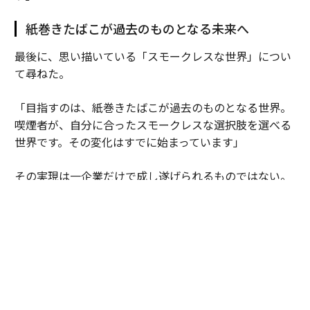
紙巻きたばこが過去のものとなる未来へ
最後に、思い描いている「スモークレスな世界」につい
て尋ねた。
「目指すのは、紙巻きたばこが過去のものとなる世界。
喫煙者が、自分に合ったスモークレスな選択肢を選べる
世界です。その変化はすでに始まっています」
その実現は一企業だけで成し遂げられるものではない。
「喫煙者に、より良い選択肢を知ってもらうことが重要
です。そのためには、政策関係者、小売り・流通パート
ナー、取引先、消費者、メディアなど、たくさんの人々
の協力が欠かせません。科学的根拠に基づいた情報提供
とリスクに応じた規制のもとで、選択肢への理解を広げ
ていく必要があります」