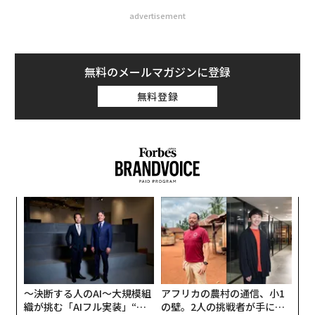
advertisement
無料のメールマガジンに登録
無料登録
代の
〈7
「超
ャ
×ウ
ト
るか
“
リア
、く
シ
UM
グ
〜決断する人のAI〜大規模組
アフリカの農村の通信、小1
織が挑む「AIフル実装」“使
の壁。2人の挑戦者が手にし