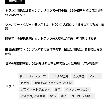
関連記事
トランプ関税によるインフレリスクで一時中断、1300億円規模の競馬場改
修プロジェクト
ウォルマートなど米小売大手3社、トランプ大統領に「関税負担の軽減」要
請
関税で「所得税撤廃」も、トランプ米大統領が持論 専門家は懐疑的
米世論調査でトランプ大統領の支持率低下、国民は関税による物価上昇を
懸念
世界の航空機事故、2024年は発生率と死者数ともに増加 IATA報告書
ドナルド・トランプ
アメリカ経済
環境問題
アメリカ
カナダ
景気後退/リセッション/不況
タグ：
プライベートジェット
雇用
インフレーション
航空会社/航空業界
物価
関税
ヨーロッパ/欧州