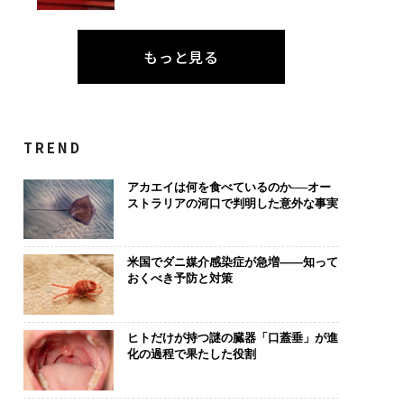
もっと見る
TREND
アカエイは何を食べているのか──オー
ストラリアの河口で判明した意外な事実
米国でダニ媒介感染症が急増——知って
おくべき予防と対策
ヒトだけが持つ謎の臓器「口蓋垂」が進
化の過程で果たした役割