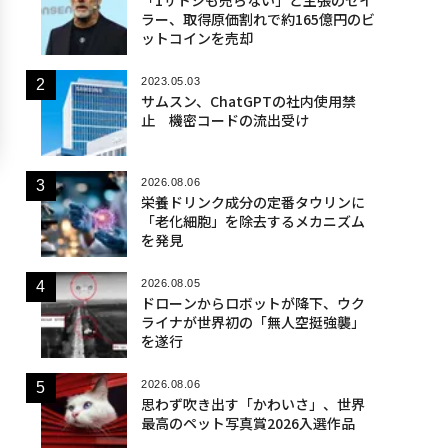
ラー、取得原価割れで約165億円のビ
ットコインを売却
2023.05.03
サムスン、ChatGPTの社内使用禁
止 機密コードの流出受け
2026.08.06
栄養ドリンク成分の定番タウリンに
「老化細胞」を除去するメカニズム
を発見
2026.08.05
ドローンからロボットが降下、ウク
ライナが世界初の「無人空挺強襲」
を遂行
2026.08.06
思わず吹き出す「かわいさ」、世界
最高のペット写真賞2026入選作品