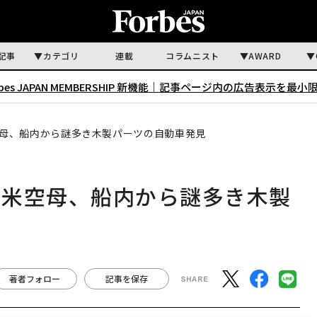
記事
カテゴリ
連載
コラムニスト
AWARD
rbes JAPAN MEMBERSHIP 新機能｜
記事ページ内の広告表示を最小
母、船内から謎多き木製パーツの自動車発見
だ米空母、船内から謎多き木製
著者フォロー
記事を保存