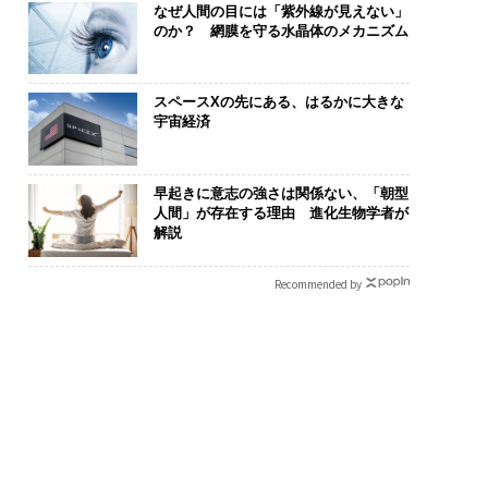
なぜ人間の目には「紫外線が見えない」
のか？ 網膜を守る水晶体のメカニズム
スペースXの先にある、はるかに大きな
宇宙経済
リカの農村の通信、
伝統を礎に、未来を再定
「誠実さ」は
の壁。2人の挑戦者が
義する 125年企業BAT
るか──WEO
早起きに意志の強さは関係ない、「朝型
した「次なる武器」
が挑むスモークレスな未
見た、くら寿
人間」が存在する理由 進化生物学者が
解説
来
学
Recommended by