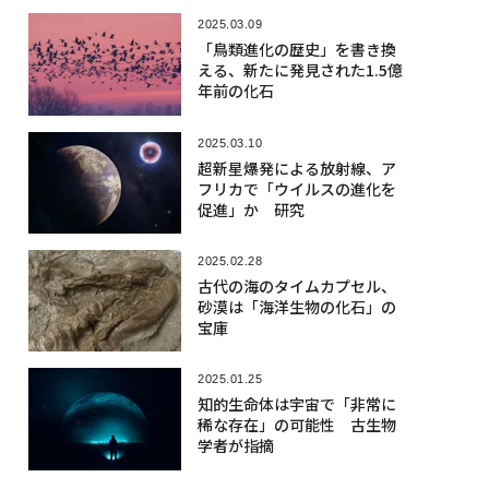
2025.03.09
「鳥類進化の歴史」を書き換
える、新たに発見された1.5億
年前の化石
2025.03.10
超新星爆発による放射線、ア
フリカで「ウイルスの進化を
促進」か 研究
2025.02.28
古代の海のタイムカプセル、
砂漠は「海洋生物の化石」の
宝庫
2025.01.25
知的生命体は宇宙で「非常に
稀な存在」の可能性 古生物
学者が指摘