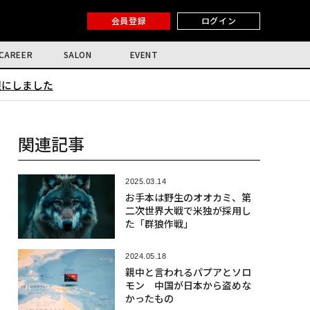
会員登録
ログイン
CAREER
SALON
EVENT
限にしました
関連記事
2025.03.14
お手本は野生のオオカミ、第
二次世界大戦で米独が採用し
た「群狼作戦」
2024.05.18
親中と言われるパプアとソロ
モン 中国が日本から盗めな
かったもの