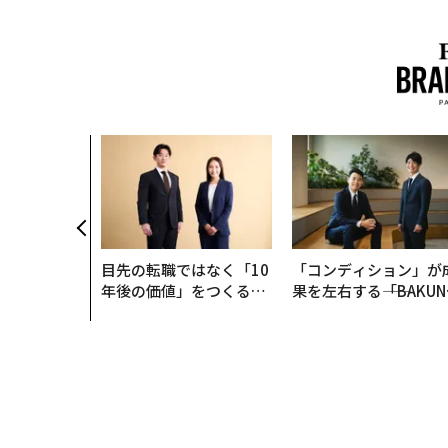
目先の転職ではなく「10
「コンディション」が
年後の価値」をつくる─
果を左右する――「BAKUN
─アサインの長期伴走型
E」のTENTIALが支え
支援とは
「挑戦者の明日」