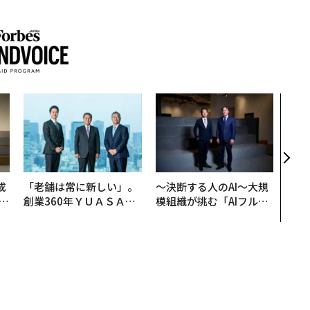
アフ
小1
手に
成
「老舗は常に新しい」。
〜決断する人のAI〜大規
創業360年ＹＵＡＳＡと
模組織が挑む「AIフル実
る
カクシンCEO田尻望が語
装」“使う”企業から“動
る、AIを超える人の価値
く”企業へ【NTTドコモ
ビジネス×PwC】