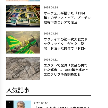
2025.04.28
オーウェルが描いた『1984
年』のディストピア、プーチン
政権下のロシアで復活
2025.03.30
ウクライナの第一次大戦式ド
ッグファイターが久々に登
場 ド派手な機体で「ドロー
ン狩り」
2025.04.11
エジプトで発見「黄金の失わ
れた都市」。3000年を経たヒ
エログリフや青銅貨幣も
人気記事
2026.08.06
「1サトシも売らない」と主張のセイ