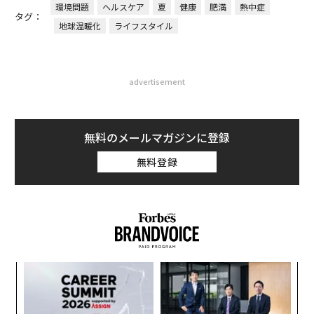
環境問題
ヘルスケア
夏
健康
肥満
熱中症
タグ：
地球温暖化
ライフスタイル
advertisement
無料のメールマガジンに登録
無料登録
挑
よっ
PA
エ