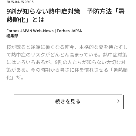
2025.04.25 09:15
9割が知らない熱中症対策 予防方法「暑
熱順化」とは
Forbes JAPAN Web-News | Forbes JAPAN
編集部
桜が散ると途端に暑くなる昨今、本格的な夏を待たずし
て熱中症のリスクがどんどん高まっている。熱中症対策
にはいろいろあるが、9割の人たちが知らない大切な対
策がある。今の時期から暑さに体を慣れさせる「暑熱順
化」だ。
総務省の発表では、去年の5月から9月にかけて熱中症で
救急搬送された人の数は全国で9万7578人と、統計を開
続きを見る
始した2008年以降最高を記録したとのこと。すでに5月
の段階で2799人が搬送されているという。温暖化が進む
今年はさらに増えるものと覚悟しておくべきだろう。そ
こで日本赤十字は、全国の10代から60代の男女1200人