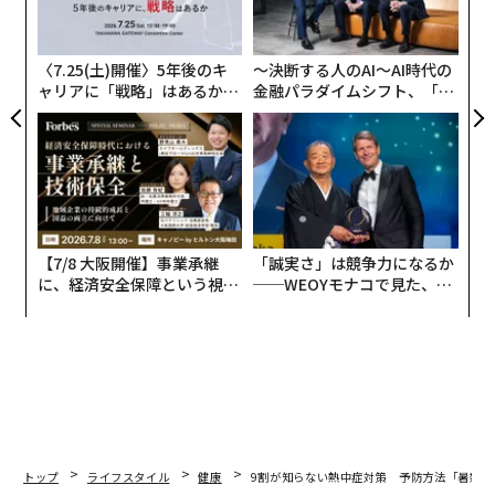
設オ
が
が
〈7.25(土)開催〉5年後のキ
〜決断する人のAI〜AI時代の
ャリアに「戦略」はあるか。
金融パラダイムシフト、「超
トップエグゼクティブのキャ
個別化」の核心 【MUFG×ウ
リアに触れる1日│CAREER S
ェルスナビ×PwC】
UMMIT 2026
【7/8 大阪開催】事業承継
「誠実さ」は競争力になるか
に、経済安全保障という視点
──WEOYモナコで見た、く
が加わるとき──経営者が問
ら寿司の経営哲学
われる新たな判断軸
トップ
ライフスタイル
健康
9割が知らない熱中症対策 予防方法「暑熱順