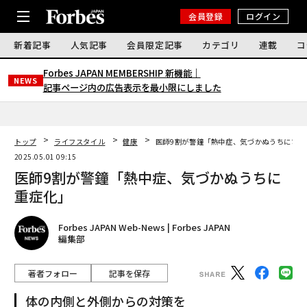
会員登録
ログイン
新着記事
人気記事
会員限定記事
カテゴリ
連載
コ
Forbes JAPAN MEMBERSHIP 新機能｜
NEWS
記事ページ内の広告表示を最小限にしました
トップ
ライフスタイル
健康
医師9割が警鐘「熱中症、気づかぬうちに重症
2025.05.01 09:15
医師9割が警鐘「熱中症、気づかぬうちに
重症化」
Forbes JAPAN Web-News | Forbes JAPAN
編集部
著者フォロー
記事を保存
体の内側と外側からの対策を