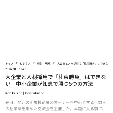
編集＝上田裕資
トップ
ビジネス
経営・戦略
大企業と人材採用で「札束勝負」はできない 
2026.08.07 14:06
2026年9月号発売中
大企業と人材採用で「札束勝負」はできな
い 中小企業が知恵で勝つ5つの方法
最新号の購入はこちらから
Rob Falzon | Contributor
先日、地元の小規模企業のオーナーを中心とする十数人
メンバーシップに登録する
の起業家を集めた交流会を主催した。本題に入る前に、