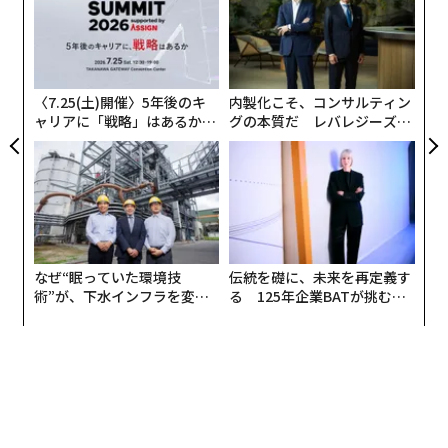
グ
続きの負担において明確なトレードオフがあり、労働者
パ
advertisement
の区分を誤ると、後に税務上や法的なトラブルを招くお
技
無
それがある。
防
〈7.25(土)開催〉5年後のキ
内製化こそ、コンサルティン
Block Advisors
は、そのガイド『Guide to Hiring a Cont
ャリアに「戦略」はあるか。
グの本質だ レバレジーズが
トップエグゼクティブのキャ
実践する、次世代ファームの
ractor vs. an Employee（業務委託と従業員の採用ガイ
リアに触れる1日│CAREER S
全貌
ド）』の中で両者の実務的な違いを解説しており、意思
UMMIT 2026
決定の前に一読する価値がある。従業員を採用すると決
めたら、自社が法的に受け入れ態勢を整えているか確認
しよう。
なぜ“眠っていた環境技
伝統を礎に、未来を再定義す
内国歳入庁（IRS）から雇用主識別番号（EIN）を取得す
術”が、下水インフラを変え
る 125年企業BATが挑むス
たのか──産総研×月島JFE
モークレスな未来
る。
アクアソリューションの10年
州や地域の源泉徴収税の登録を行う。
州の規定に従い、労災保険や失業保険を確保する。
給与サイクル、福利厚生、税務申告を処理するための自
動給与計算システムを導入する。
連邦および州の労働法を遵守しているか確認する。