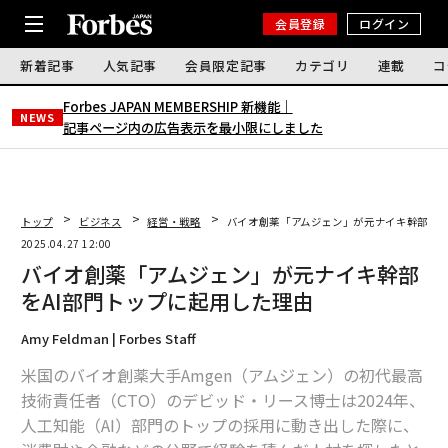
会員登録
ログイン
新着記事
人気記事
会員限定記事
カテゴリ
連載
コ
Forbes JAPAN MEMBERSHIP 新機能｜
NEWS
記事ページ内の広告表示を最小限にしました
トップ
ビジネス
経営・戦略
バイオ創薬「アムジェン」が元ナイキ幹部をA
2025.04.27 12:00
バイオ創薬「アムジェン」が元ナイキ幹部
をAI部門トップに起用した理由
Amy Feldman | Forbes Staff
米国のバイオ創薬大手Amgen（アムジェン）の初代最高
技術責任者（CTO）のデビッド・リース博士は2024年、
人工知能（AI）部門のトップの採用に動き出した際に、