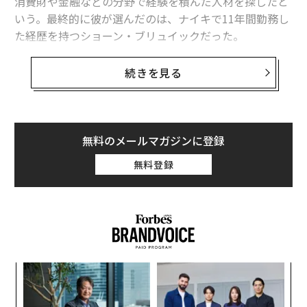
消費財や金融などの分野で経験を積んだ人材を探したと
いう。最終的に彼が選んだのは、ナイキで11年間勤務し
た経歴を持つショーン・ブリュイックだった。
カリフォルニア州サウザンドオークスに本拠を置くアム
続きを見る
ジェンは、AIを活用して新薬開発のプロセスを加速した
り、業務の効率化を図ることを目指している。しかし、
優秀なデータサイエンティストの多くは医療業界で働い
ていない。そんな中でブリュイックは、グーグルやフェ
無料のメールマガジンに登録
イスブック、ナイキを経て、時価総額が1510億ドル（約
無料登録
21兆円）のアムジェンに入社した。
ブリュイックのアムジェンでの役割は、製薬分野のオペ
レーションから規制当局への届出まで、幅広い分野にお
けるAIとデータサイエンスの取り組みを加速させること
だ。「私は、これらの技術を実証段階から企業レベルで
果を
な
機能するシステムへとスケールアップさせようとしてい
EN
術
る」とブリュイックは言う。彼は、生物学の知見を持た
明
た
「