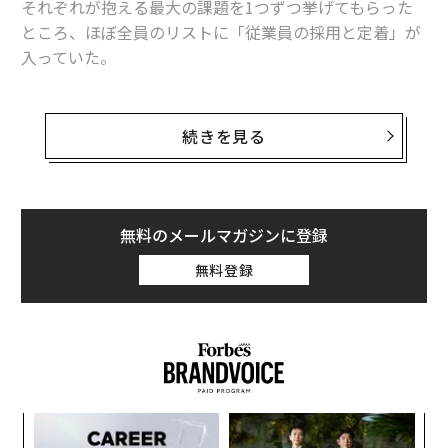
それぞれが抱える最大の課題を1つずつ挙げてもらった
ところ、ほぼ全員のリストに「従業員の採用と定着」が
入っていた。
関連記事
これは驚くべきことではない。中小企業は、より潤沢な
ノーベル賞受賞者のグーグル研究者が語る、科学とAI「AlphaFold」の未来
予算や手厚い福利厚生、専任の人事部門を抱える大企業
続きを見る
を相手に、人材獲得競争を繰り広げているからだ。しか
Napster共同創業者の「がん治療研究所」、バイオテク分野の投資を活発化
し、優秀な人材を採用するために、多くのスタッフや正
式な人事機能は必要ない。必要なのは、規律があり、再
オープンソースAIの台頭とオンプレミス導入が先導する、医療分野のAIトレ
ンド
現可能なプロセスだ。
無料のメールマガジンに登録
Yコンビネータも支援、「医師のための」AI学習プラットフォーム
無料登録
ここでは、中小企業が優秀な人材を惹きつけ、定着させ
るための5つの提案を紹介する。
「遺伝子治療」をより身近に、デンマークのバイオベンチャーFuse Vector
s
1. 土台を築く
AI / 人工知能
Nike/ナイキ
NVIDIA / エヌビディア
タグ：
求人情報を1件出す前に、その職種に必要なのが従業員
バイオテック
医療
創薬
人材/人材育成
薬/医薬品
なのか、それとも独立した業務委託契約者なのかを決め
小1
“
る必要がある。それぞれコスト、管理の度合い、事務手
にし
シ