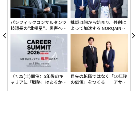
ないかもしれないが、その基盤となるデータサイエンス
ア
3
は熟知している。
C
る
パシフィックコンサルタンツ
挑戦は個から始まり、共創に
技師長の"北極星"。災害への
よって加速する NORQAIN JA
無力感を乗り越え見つけた、
PAN 特別座談会
防災一筋20年の答え
〈7.25(土)開催〉5年後のキ
目先の転職ではなく「10年後
ャリアに「戦略」はあるか。
の価値」をつくる──アサイ
トップエグゼクティブのキャ
ンの長期伴走型支援とは
リアに触れる1日│CAREER S
UMMIT 2026