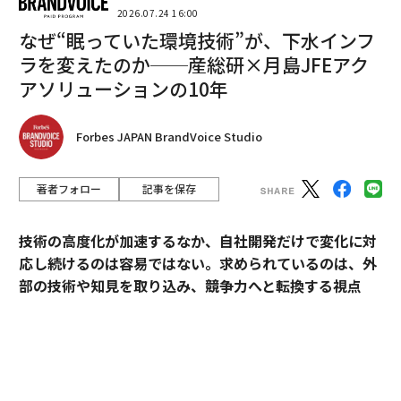
2026.07.24 16:00
次ページ ＞
“装い”という非言語のメッセージ
なぜ“眠っていた環境技術”が、下水インフ
ラを変えたのか──産総研×月島JFEアク
1
2
3
4
5
アソリューションの10年
文＝日野江都子
Forbes JAPAN BrandVoice Studio
2026年9月号発売中
著者フォロー
記事を保存
技術の高度化が加速するなか、自社開発だけで変化に対
最新号の購入はこちらから
応し続けるのは容易ではない。求められているのは、外
部の技術や知見を取り込み、競争力へと転換する視点
メンバーシップに登録する
だ。
産業技術総合研究所（以下、産総研）は、先端技術の研
究開発にとどまらず、企業の新規事業創出や価値向上に
貢献してきた実績を有する。本連載では、産総研と企業