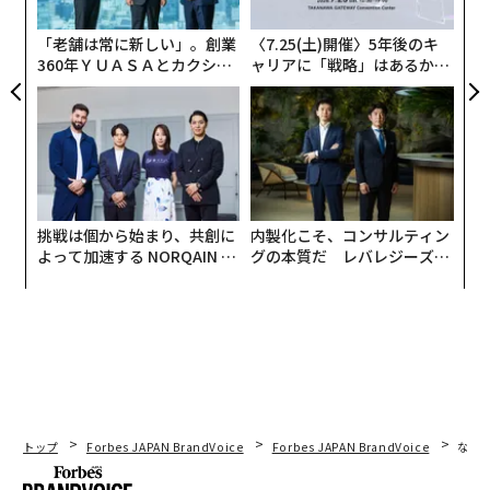
無
防
「老舗は常に新しい」。創業
〈7.25(土)開催〉5年後のキ
ただし、場所・立場・接する相手・状況といった要素を
360年ＹＵＡＳＡとカクシン
ャリアに「戦略」はあるか。
踏まえたうえで、その装いがどう受け止められるのかに
CEO田尻望が語る、AIを超え
トップエグゼクティブのキャ
ついては、これまで以上に慎重な判断が求められる時代
る人の価値
リアに触れる1日│CAREER S
UMMIT 2026
に入ったと言える。現在では選択の幅が広がり、選択の
自由が公然と謳われるようになり、セルフケアやセルフ
ラブといった、自分の心地よさを第一にする思考も広ま
った。
挑戦は個から始まり、共創に
内製化こそ、コンサルティン
よって加速する NORQAIN JA
グの本質だ レバレジーズが
ルッキズムという言葉の元に、人の外見による事柄に触
PAN 特別座談会
実践する、次世代ファームの
れるのがタブーになりつつある。しかし、逆にいえば、
全貌
言わないし触れないけど、無言で判断され、判別され
て、離れられていく状況も一層多くなっているとも捉え
られるのだ。例えその服装を、自分では「好きで選ん
だ」としても、その選択が与える印象や他者からの本心
は、あなたの好きを肯定するものではない可能性が、従
トップ
Forbes JAPAN BrandVoice
Forbes JAPAN BrandVoice
なぜ
来以上に高まっている。より注意が必要になるわけだ。