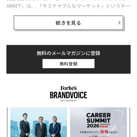
ARKET」は、 「サステナブルなマーケット」というテー
マでアパレルを中心に様々な店やブランドが出展。3月
の14〜15日、21〜23日の週末に計4日間の開催で、ファ
続きを見る
ッション関係者であればある意味思い入れの強いであろ
う、元Barney’s New Yorkだった場所が会場として使わ
れ、大変な賑わいを見せた。
無料のメールマガジンに登録
驚くべきことに、出展の8割方がヴィンテージ服の店だ
無料登録
った。実は主催者もそうなるとは考えていなかったそう
だ。サステナブルな服・ファッション＝古着、ヴィンテ
ージ服といったように、”イコール”になりつつあるのだ
ろうか。
確かにヴィンテージは、サステナブル（持続可能）性や
るか
A
一点ものとしての希少性、また過去の時代が持つ美意識
、く
顧客
への共鳴など、現代の価値観にフィットするポジティブ
pa
な側面を多く備えている。筆者もその一つの選択肢とし
パ
な
技
ての可能性と魅力は十分に認めている。