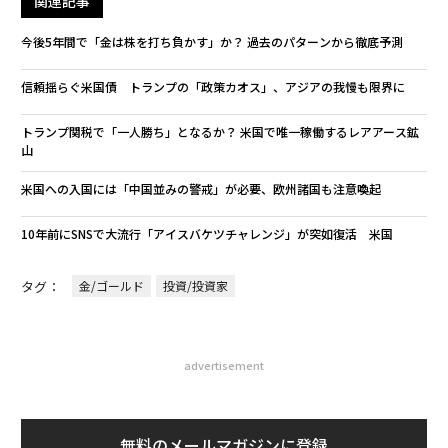
関連記事
今後5年間で「金は株を打ち負かす」か？ 過去のパターンから徹底予測
信頼揺らぐ米国債 トランプの「政策カオス」、アジアの我慢も限界に
トランプ関税で「一人勝ち」となるか？ 米国で唯一稼働するレアアース鉱
山
米国への入国には「中国並みの警戒」が必要、欧州諸国も注意喚起
10年前にSNSで大流行「アイスバケツチャレンジ」が突如復活 米国
タグ：
金/ゴールド
投資/投資家
advertisement
無料のメールマガジンに登録