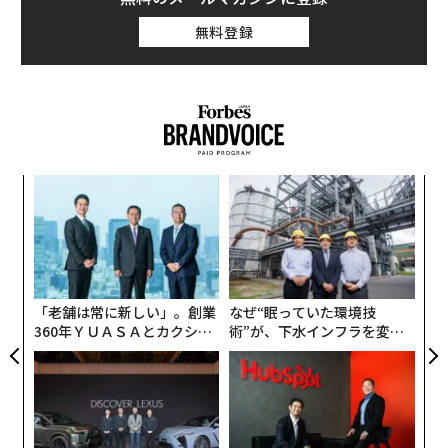
無料登録
伝
る
モ
挑
よっ
PA
「老舗は常に新しい」。創業
なぜ“眠っていた環境技
360年ＹＵＡＳＡとカクシン
術”が、下水インフラを変え
CEO田尻望が語る、AIを超え
たのか──産総研×月島JFE
る人の価値
アクアソリューションの10年