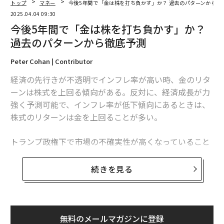
トップ
マネー
今後5年間で「金は株を打ち負かす」か？ 過去のパターンから徹
2025.04.04 09:30
今後5年間で「金は株を打ち負かす」か？
過去のパターンから徹底予測
Peter Cohan | Contributor
経済の先行きが不透明でインフレ率が高い時、金のリタ
ーンは株式を上回る傾向がある。反対に、経済成長が力
強く予測可能で、インフレ率が低下傾向にあるときは、
株式のリターンは金を上回ることが多い。
トランプ政権下で市場の不確実性が高くなっていること
はほぼ確実であり、米国による関税の引き上げと、それ
に対抗する各国の関税政策がインフレを押し上げる公算
続きを見る
が大きい今、私たちは金にとっての黄金時代を迎えてい
る。
歴史的に見て、通常、株式は他の資産クラスをアウトパ
無料のメールマガジンに登録