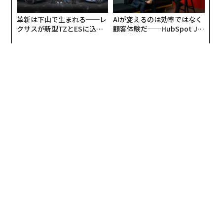
革新は下山で生まれる──レ
AIが変えるのは効率ではなく
クサスが新型TZとESに込め
顧客体験だ──HubSpot Ja
た「DISCOVER」の哲学
panが語る「Grow Better」
な組織のつくり方