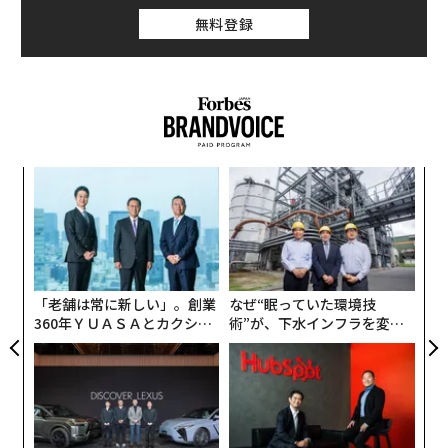
フォームする。例えば、過去70年間を見ると、ダウ平均
無料登録
株価は1万3900％上昇し、インフレ調整後の金1オンスあ
たりの価格上昇率である7800％を大きく上回っている。
伝
る
モ
挑
よっ
PA
「老舗は常に新しい」。創業
なぜ“眠っていた環境技
360年ＹＵＡＳＡとカクシン
術”が、下水インフラを変え
CEO田尻望が語る、AIを超え
たのか──産総研×月島JFE
る人の価値
アクアソリューションの10年