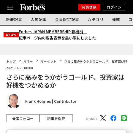
会員登録
ログイン
新着記事
人気記事
会員限定記事
カテゴリ
連載
コ
Forbes JAPAN MEMBERSHIP 新機能｜
NEWS
記事ページ内の広告表示を最小限にしました
トップ
マネー
マーケット
さらに高みをうかがうゴールド、投資家は好機
2025.04.25 08:00
さらに高みをうかがうゴールド、投資家は
好機をつかめるか
Frank Holmes | Contributor
著者フォロー
記事を保存