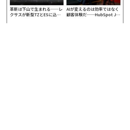
革新は下山で生まれる──レ
AIが変えるのは効率ではなく
クサスが新型TZとESに込め
顧客体験だ──HubSpot Ja
た「DISCOVER」の哲学
panが語る「Grow Better」
な組織のつくり方
翻訳＝江津拓哉
2026年9月号発売中
最新号の購入はこちらから
メンバーシップに登録する