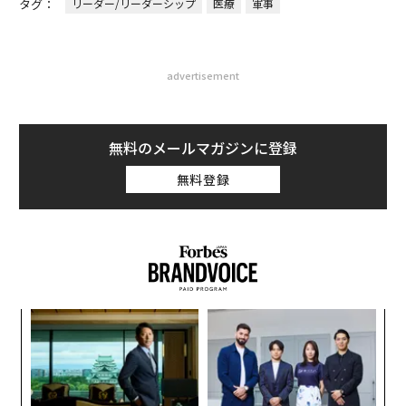
タグ：
リーダー/リーダーシップ
医療
軍事
advertisement
無料のメールマガジンに登録
無料登録
目
の
ン
〜
織
う