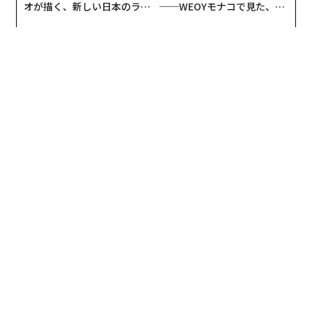
オが描く、新しい日本のラグ
──WEOYモナコで見た、く
ジュアリー（中編）
ら寿司の経営哲学
こうした生活者の態度に対して、医師の78パーセントは
「患者の初期の自己判断が間違っていると思うことがあ
る」と答えている。素人判断は危険ということだ。検査
で陽性になった患者のほぼ全員が「ただの風邪だと思っ
ていた」と言うそうだ。
医師たちは、酷暑の夏に気をつけたいトップ3として、