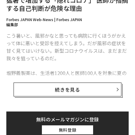
猛暑で増加する「隠れコロナ」 医師が指摘
する自己判断が危険な理由
Forbes JAPAN Web-News | Forbes JAPAN
編集部
こう暑いと、風邪かなと思っても病院に行くほうがかえ
って体に悪いと受診を控えてしまう。だが風邪の症状を
甘く見てはいけない。新型コロナウイルスは、まだまだ
我々を狙っているのだ。
塩野義製薬は、生活者1200人と医師100人を対象に夏の
受診実態の調査を行った。それによると、猛暑のために
医療機関での受診を避けたいと思っている生活者は５人
続きを見る
に1人。発熱などの症状が出てから受診するまでの平均
日数は3.2日という結果が出た。
無料のメールマガジンに登録
無料登録