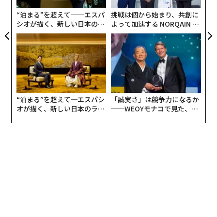
T
“泊まる”を超えて──エスパ
挑戦は個から始まり、共創に
シオが描く、新しい日本のラ
よって加速する NORQAIN JA
グジュアリー（前編）
PAN 特別座談会
“泊まる”を超えて─エスパシ
「誠実さ」は競争力になるか
オが描く、新しい日本のラグ
──WEOYモナコで見た、く
ジュアリー（中編）
ら寿司の経営哲学