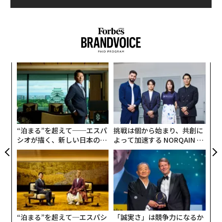
目
この1カ月間に風邪の症状を感じて医療機関を受診した
の
人は32.7パーセント。つまり、67.3パーセントは受診し
ン
〜
ていない。ただの風邪だから、どうせすぐに治ると勝手
織
に判断してしまうパターンだ。しかし、受診して検査を
う
受けて新型コロナ陽性だった人は17.1パーセント。6人
T
“泊まる”を超えて──エスパ
挑戦は個から始まり、共創に
に1人という高い割合だ。
シオが描く、新しい日本のラ
よって加速する NORQAIN JA
グジュアリー（前編）
PAN 特別座談会
“泊まる”を超えて─エスパシ
「誠実さ」は競争力になるか