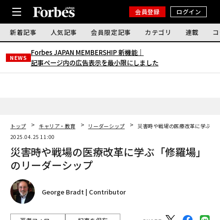
会員登録
ログイン
新着記事
人気記事
会員限定記事
カテゴリ
連載
コ
Forbes JAPAN MEMBERSHIP 新機能｜
NEWS
記事ページ内の広告表示を最小限にしました
トップ
キャリア・教育
リーダーシップ
災害時や戦場の医療改革に学ぶ「
2025.04.25 11:00
災害時や戦場の医療改革に学ぶ「修羅場」
のリーダーシップ
George Bradt | Contributor