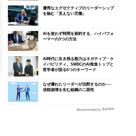
優秀なエグゼクティブのリーダーシップ
を蝕む「見えない労働」
AIを使わず時間を節約する、ハイパフォ
ーマーの3つの方法
AI時代に生き残る能力はネガティブ・ケ
イパビリティ。SMBCのAI推進トップと
哲学者が語る6つのキーワード
なぜ優れたリーダーが沈黙するのか──
信頼崩壊を生む組織の二面性
Recommended by