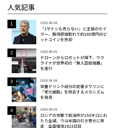
人気記事
2026.08.06
「1サトシも売らない」と主張のセイ
ラー、取得原価割れで約165億円のビ
ットコインを売却
2026.08.05
ドローンからロボットが降下、ウク
ライナが世界初の「無人空挺強襲」
を遂行
2026.08.06
栄養ドリンク成分の定番タウリンに
「老化細胞」を除去するメカニズム
を発見
2026.08.05
ロシアの攻撃で給油所が150キロにわ
たり全滅、ウは米国の引き寄せに奔
走 全面侵攻1623日目