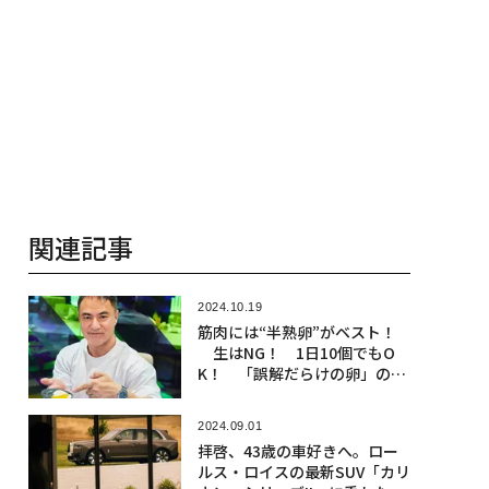
関連記事
2024.10.19
筋肉には“半熟卵”がベスト！
生はNG！ 1日10個でもO
K！ 「誤解だらけの卵」の真
相を筋肉王が解説
2024.09.01
拝啓、43歳の車好きへ。ロー
ルス・ロイスの最新SUV「カリ