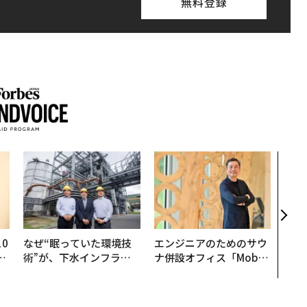
無料登録
“泊
パシ
本の
編）
0
なぜ“眠っていた環境技
エンジニアのためのサウ
─
術”が、下水インフラを
ナ併設オフィス「Mobiu
型
変えたのか──産総研×
s Park」がオープン──
月島JFEアクアソリュー
タマディックが健康経営
ションの10年
を徹底する理由