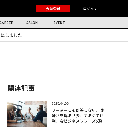
会員登録
ログイン
CAREER
SALON
EVENT
限にしました
関連記事
2025.04.03
リーダーこそ即答しない、曖
昧さを操る「少しずるくて便
利」なビジネスフレーズ5選