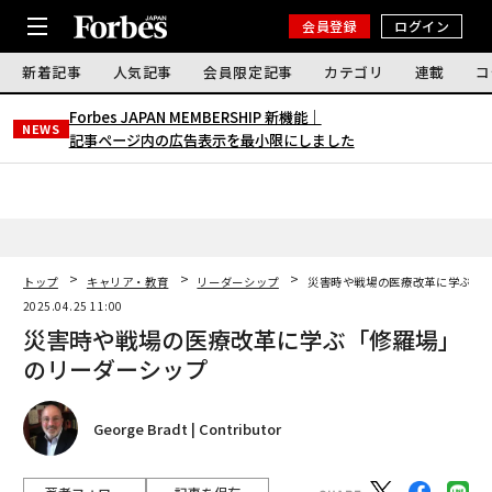
会員登録
ログイン
新着記事
人気記事
会員限定記事
カテゴリ
連載
コ
Forbes JAPAN MEMBERSHIP 新機能｜
NEWS
記事ページ内の広告表示を最小限にしました
トップ
キャリア・教育
リーダーシップ
災害時や戦場の医療改革に学ぶ「
2025.04.25 11:00
災害時や戦場の医療改革に学ぶ「修羅場」
のリーダーシップ
George Bradt | Contributor