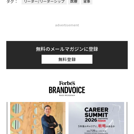
タグ：
リーダー/リーダーシップ
医療
軍事
advertisement
無料のメールマガジンに登録
無料登録
パシ
内
ラグ
グ
実
「
全
左右
T