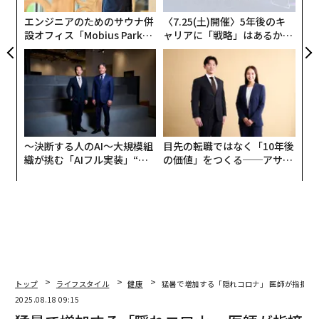
日
エンジニアのためのサウナ併
〈7.25(土)開催〉5年後のキ
設オフィス「Mobius Park」
ャリアに「戦略」はあるか。
がオープン──タマディック
トップエグゼクティブのキャ
が健康経営を徹底する理由
リアに触れる1日│CAREER S
UMMIT 2026
〜決断する人のAI〜大規模組
目先の転職ではなく「10年後
織が挑む「AIフル実装」“使
の価値」をつくる──アサイ
う”企業から“動く”企業へ【N
ンの長期伴走型支援とは
TTドコモビジネス×PwC】
トップ
ライフスタイル
健康
猛暑で増加する「隠れコロナ」 医師が指摘す
2025.08.18 09:15