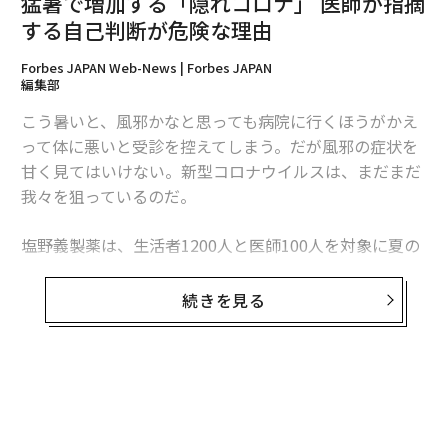
猛暑で増加する「隠れコロナ」 医師が指摘
する自己判断が危険な理由
Forbes JAPAN Web-News | Forbes JAPAN
編集部
こう暑いと、風邪かなと思っても病院に行くほうがかえ
って体に悪いと受診を控えてしまう。だが風邪の症状を
甘く見てはいけない。新型コロナウイルスは、まだまだ
我々を狙っているのだ。
塩野義製薬は、生活者1200人と医師100人を対象に夏の
受診実態の調査を行った。それによると、猛暑のために
医療機関での受診を避けたいと思っている生活者は５人
続きを見る
に1人。発熱などの症状が出てから受診するまでの平均
日数は3.2日という結果が出た。
無料のメールマガジンに登録
無料登録