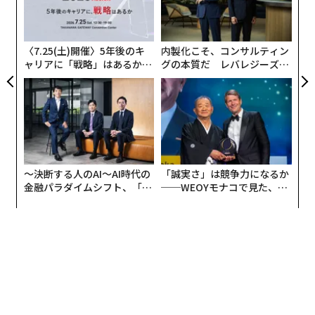
T
むス
の
た
〈7.25(土)開催〉5年後のキ
内製化こそ、コンサルティン
ャリアに「戦略」はあるか。
グの本質だ レバレジーズが
トップエグゼクティブのキャ
実践する、次世代ファームの
リアに触れる1日│CAREER S
全貌
UMMIT 2026
〜決断する人のAI〜AI時代の
「誠実さ」は競争力になるか
金融パラダイムシフト、「超
──WEOYモナコで見た、く
個別化」の核心 【MUFG×ウ
ら寿司の経営哲学
ェルスナビ×PwC】