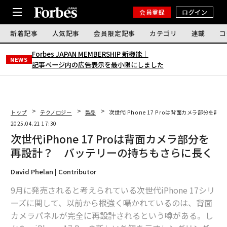
会員登録
ログイン
新着記事
人気記事
会員限定記事
カテゴリ
連載
コ
Forbes JAPAN MEMBERSHIP 新機能｜
NEWS
記事ページ内の広告表示を最小限にしました
トップ
テクノロジー
製品
次世代iPhone 17 Proは背面カメラ部分を
2025.04.21 17:30
次世代iPhone 17 Proは背面カメラ部分を
再設計？ バッテリーの持ちもさらに長く
David Phelan | Contributor
9月に発売されると考えられている次世代iPhone 17シリ
ーズに関して、以前から根強く囁かれているのは、背面
カメラパネルが完全に再設計されるという噂がある。し