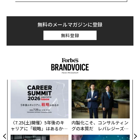
バッテリー寿命の改善
無料のメールマガジンに登録
まずはバッテリーの話題から始めよう。9to5Macのライ
アン・クリストフェルが指摘しているように、現行ライ
無料登録
ンナップで最大のモデルであるiPhone 16 Pro Maxは、
すでに優れたバッテリーの持ちを実現している。
「アップルのウェブサイトによれば16 Pro Maxは大容量
バッテリーによって最大33時間のビデオ再生が可能で
す。これはiPhone 15 Pro Maxの29時間から伸びていま
果を
〜
す。そして今年は、さらに良くなるでしょう」とレポー
EN
織
明
う
トは述べている。
義す
ア
T
むス
の
た
これは、iPhone 17 Pro Maxが、従来モデルより厚みを
増すという複数の噂があるためだと考えられる。内部の
〈7.25(土)開催〉5年後のキ
内製化こそ、コンサルティン
コンポーネントが厚くなるとは考えにくいため、追加の
ャリアに「戦略」はあるか。
グの本質だ レバレジーズが
トップエグゼクティブのキャ
実践する、次世代ファームの
厚みはバッテリーを大型化するために使われるのではな