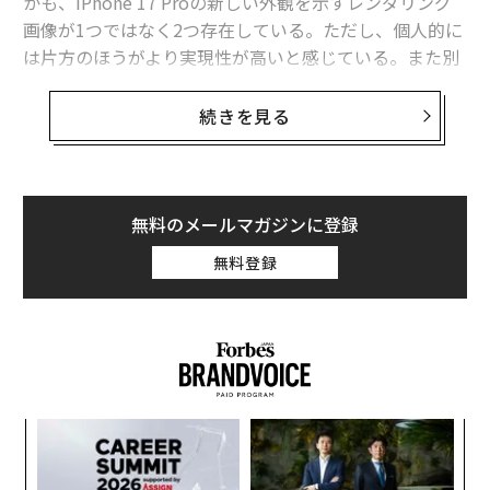
かも、iPhone 17 Proの新しい外観を示すレンダリング
画像が1つではなく2つ存在している。ただし、個人的に
は片方のほうがより実現性が高いと感じている。また別
のレポートによれば、iPhone 17シリーズのバッテリー
の持ちがさらに長くなるという歓迎すべき変更もあると
続きを見る
いう。
バッテリー寿命の改善
無料のメールマガジンに登録
まずはバッテリーの話題から始めよう。9to5Macのライ
アン・クリストフェルが指摘しているように、現行ライ
無料登録
ンナップで最大のモデルであるiPhone 16 Pro Maxは、
すでに優れたバッテリーの持ちを実現している。
「アップルのウェブサイトによれば16 Pro Maxは大容量
バッテリーによって最大33時間のビデオ再生が可能で
す。これはiPhone 15 Pro Maxの29時間から伸びていま
果を
〜
す。そして今年は、さらに良くなるでしょう」とレポー
EN
織
明
う
トは述べている。
義す
ア