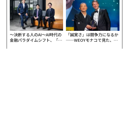
リアに触れる1日│CAREER S
全貌
いかと推測されている。
UMMIT 2026
クリストフェルは、Apple Watch Ultraに最も大きなバ
ッテリーが搭載されているように、今年秋に発売される
Pro Maxが「iPhone 7 Ultra」に改名される可能性もある
〜決断する人のAI〜AI時代の
「誠実さ」は競争力になるか
と示唆している。名称については確証がないものの、以
金融パラダイムシフト、「超
──WEOYモナコで見た、く
個別化」の核心 【MUFG×ウ
ら寿司の経営哲学
前からそうした噂は存在していた。ただ、最も大きなiP
ェルスナビ×PwC】
honeが過去最高のバッテリーの持ちを誇るという点をア
ップルが前面に押し出す可能性は十分にある。
「超大容量バッテリーを搭載した『怪物』のようなスマ
ートフォンをお求めなら、今年のiPhone 17 Pro Maxは
これまで以上の性能でそれに応えるでしょう」とレポー
トは結論づけている。
新しい外観デザインを示す2つのレンダリング画
像
話を再設計が噂される背面カメラパネルに戻そう。iPho