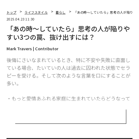
トップ
ライフスタイル
暮らし
「あの時〜していたら」思考の人が陥りやす
2025.04.23 11:30
「あの時〜していたら」思考の人が陥りや
すい3つの罠、抜け出すには？
Mark Travers | Contributor
後悔にさいなまれているとき、特に不安や失敗に直面し
ている場合、たいていの人は過去に囚われた状態でセラ
ピーを受ける。そして次のような言葉を口にすることが
多い。
・もっと愛情あふれる家庭に生まれていたらどうなって
いただろう」
・「あの人と結婚していたらどうなっていただろう」
・「すべてを正しく行っていたら、私の人生はどうなっ
ていただろう」