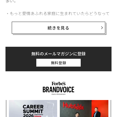
多い。
・もっと愛情あふれる家庭に生まれていたらどうなって
いただろう」
・「あの人と結婚していたらどうなっていただろう」
続きを見る
・「すべてを正しく行っていたら、私の人生はどうなっ
ていただろう」
これらはすべて反事実的思考の形態だ。過去の出来事に
無料のメールマガジンに登録
ついて実際よりも完璧に展開していくシーンを構築しよ
無料登録
うとする心の働きで、事実とは異なる輝かしいバージョ
ンを思い描く。過去の出来事を頭の中でなかったことに
したり、やり直したりする際には気づかないかもしれな
いが、そうすることで発生する精神面の負担は長期的に
はかなりのものになる。
年後
〜
サイ
金
個
スパ
な