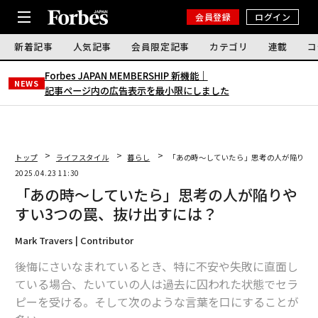
会員登録
ログイン
新着記事
人気記事
会員限定記事
カテゴリ
連載
コ
Forbes JAPAN MEMBERSHIP 新機能｜
NEWS
記事ページ内の広告表示を最小限にしました
トップ
ライフスタイル
暮らし
「あの時〜していたら」思考の人が陥りやす
2025.04.23 11:30
「あの時〜していたら」思考の人が陥りや
すい3つの罠、抜け出すには？
Mark Travers | Contributor
後悔にさいなまれているとき、特に不安や失敗に直面し
ている場合、たいていの人は過去に囚われた状態でセラ
ピーを受ける。そして次のような言葉を口にすることが