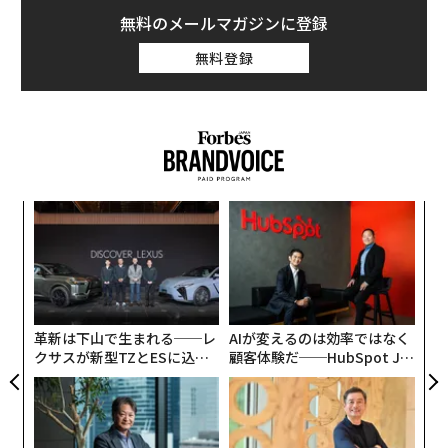
これらはすべて反事実的思考の形態だ。過去の出来事に
無料のメールマガジンに登録
ついて実際よりも完璧に展開していくシーンを構築しよ
無料登録
うとする心の働きで、事実とは異なる輝かしいバージョ
ンを思い描く。過去の出来事を頭の中でなかったことに
したり、やり直したりする際には気づかないかもしれな
いが、そうすることで発生する精神面の負担は長期的に
はかなりのものになる。
ィン
な
2009年に発表された
文献レビュー
によると、「反事実的
ズが
術
思考は不幸への対処の困難さ、非難や責任の判断、抑う
ムの
た
つや不安の症状、後悔の気持ち、迷信的な信念、過去の
年後
挑
ア
サイ
よっ
予測可能性に関する過信、将来の出来事への予想に関連
PA
している 」という。
革新は下山で生まれる──レ
AIが変えるのは効率ではなく
クサスが新型TZとESに込め
顧客体験だ──HubSpot Ja
「あの時〜していたら」という考え方をすることで、
た「DISCOVER」の哲学
panが語る「Grow Better」
往々にして気づかないうちに引きずり込まれている3つ
な組織のつくり方
の心理的な「罠」を下記に挙げる。