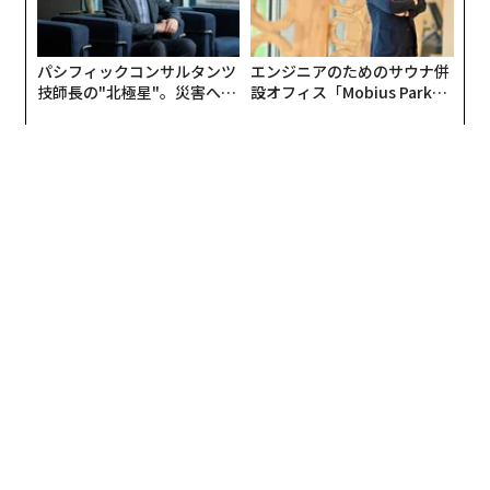
1. 前進する気を失わせる後悔の念
次ページ ＞
を引き起こす
パシフィックコンサルタンツ
エンジニアのためのサウナ併
技師長の"北極星"。災害への
設オフィス「Mobius Park」
無力感を乗り越え見つけた、
がオープン──タマディック
1
2
3
4
防災一筋20年の答え
が健康経営を徹底する理由
翻訳＝溝口慈子
2026年9月号発売中
最新号の購入はこちらから
メンバーシップに登録する