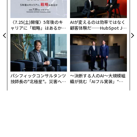
ェ
のラ
術
た
ア
〈7.25(土)開催〉5年後のキ
AIが変えるのは効率ではなく
ャリアに「戦略」はあるか。
顧客体験だ──HubSpot Ja
トップエグゼクティブのキャ
panが語る「Grow Better」
リアに触れる1日│CAREER S
な組織のつくり方
UMMIT 2026
パシフィックコンサルタンツ
〜決断する人のAI〜大規模組
技師長の"北極星"。災害への
織が挑む「AIフル実装」“使
無力感を乗り越え見つけた、
う”企業から“動く”企業へ【N
防災一筋20年の答え
TTドコモビジネス×PwC】