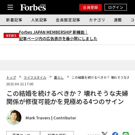
会員登録
ログイン
新着記事
人気記事
会員限定記事
カテゴリ
連載
コ
Forbes JAPAN MEMBERSHIP 新機能｜
NEWS
記事ページ内の広告表示を最小限にしました
トップ
ライフスタイル
暮らし
この結婚を続けるべきか？ 壊れそうな夫婦
2025.04.22 17:00
この結婚を続けるべきか？ 壊れそうな夫婦
関係が修復可能かを見極める4つのサイン
Mark Travers | Contributor