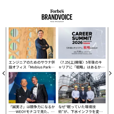
結婚生活はしばしば、非現実的な期待の重荷に耐えかね
て崩壊する。手遅れになる前にそれを認識し、防ぐこと
が大切だ。
革
ク
た「
挑
よっ
PA
エンジニアのためのサウナ併
〈7.25(土)開催〉5年後のキ
設オフィス「Mobius Park」
ャリアに「戦略」はあるか。
がオープン──タマディック
トップエグゼクティブのキャ
が健康経営を徹底する理由
リアに触れる1日│CAREER S
UMMIT 2026
「誠実さ」は競争力になるか
なぜ“眠っていた環境技
──WEOYモナコで見た、く
術”が、下水インフラを変え