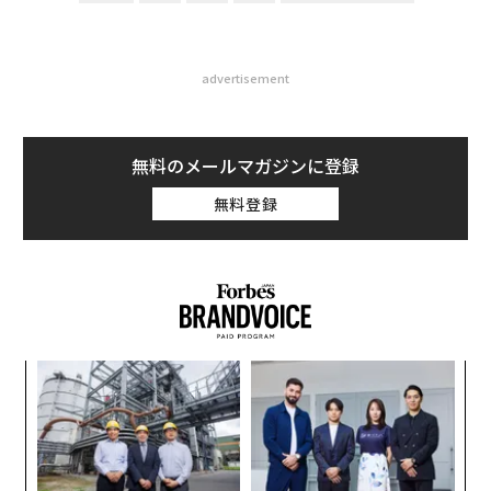
advertisement
無料のメールマガジンに登録
無料登録
〜
織
う
革
T
ク
た「