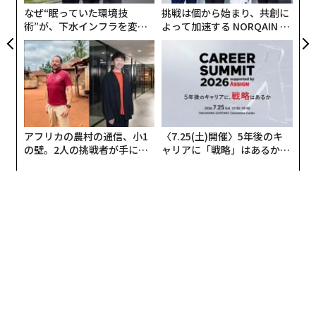
なぜ“眠っていた環境技
挑戦は個から始まり、共創に
術”が、下水インフラを変え
よって加速する NORQAIN JA
たのか──産総研×月島JFE
PAN 特別座談会
アクアソリューションの10年
アフリカの農村の通信、小1
〈7.25(土)開催〉5年後のキ
の壁。2人の挑戦者が手にし
ャリアに「戦略」はあるか。
た「次なる武器」
トップエグゼクティブのキャ
リアに触れる1日│CAREER S
UMMIT 2026