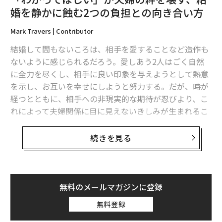
婚を静かに蝕む2つの負担との向き合い方
Mark Travers | Contributor
結婚して間もないころは、相手を愛することなど造作も
ないように感じられるだろう。愛しあう2人はごく自然
に全力を尽くし、相手に良い印象を与えようとして熱意
を示し、お互いを幸せにしようと努力する。だが、時が
経つとともに、相手への非現実的な期待が忍びより、こ
れによって夫婦関係に目に見えないきしみが生まれるこ
とがある。
続きを見る
こうした重荷は、明確な形で現れるとは限らない。善意
や社会的規範の背後に隠れているので、認識することが
難しいからだ。それでもゆっくりと、信頼感や親密さ、
結婚生活への満足度を削り取っていく。疲労困憊したパ
無料のメールマガジンに登録
ートナーは、相手とのつながりを失い、自分は誤解され
無料登録
ていると感じるようになる。