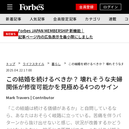
会員登録
ログイン
新着記事
人気記事
会員限定記事
カテゴリ
連載
コ
Forbes JAPAN MEMBERSHIP 新機能｜
NEWS
記事ページ内の広告表示を最小限にしました
トップ
ライフスタイル
暮らし
この結婚を続けるべきか？ 壊れそうな夫婦
2025.04.22 17:00
この結婚を続けるべきか？ 壊れそうな夫婦
関係が修復可能かを見極める4つのサイン
Mark Travers | Contributor
「この結婚は続ける価値があるか」と自問しているな
ら、あなたはおそらく岐路に立っている。苦痛を伴うパ
ターンから抜け出せないと感じ、状況が改善するかどう