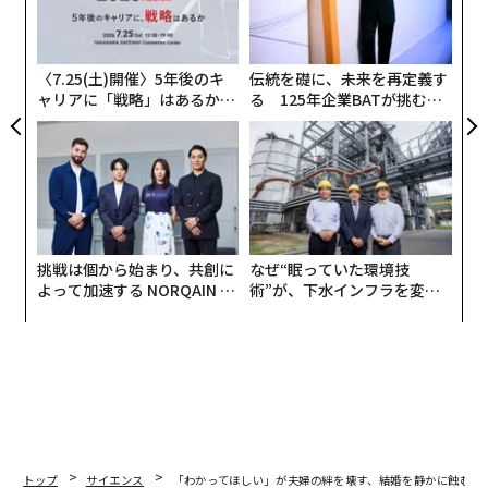
T
オ
ジ
〈7.25(土)開催〉5年後のキ
伝統を礎に、未来を再定義す
ャリアに「戦略」はあるか。
る 125年企業BATが挑むス
トップエグゼクティブのキャ
モークレスな未来
リアに触れる1日│CAREER S
UMMIT 2026
挑戦は個から始まり、共創に
なぜ“眠っていた環境技
よって加速する NORQAIN JA
術”が、下水インフラを変え
PAN 特別座談会
たのか──産総研×月島JFE
アクアソリューションの10年
トップ
サイエンス
「わかってほしい」が夫婦の絆を壊す、結婚を静かに蝕む2