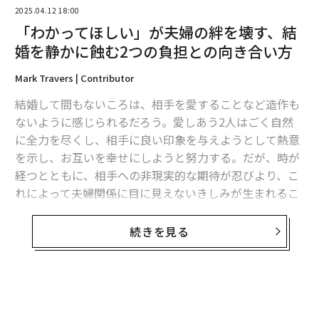
2025.04.12 18:00
「わかってほしい」が夫婦の絆を壊す、結
婚を静かに蝕む2つの負担との向き合い方
翻訳＝溝口慈子
Mark Travers | Contributor
結婚して間もないころは、相手を愛することなど造作も
2026年9月号発売中
ないように感じられるだろう。愛しあう2人はごく自然
に全力を尽くし、相手に良い印象を与えようとして熱意
最新号の購入はこちらから
を示し、お互いを幸せにしようと努力する。だが、時が
経つとともに、相手への非現実的な期待が忍びより、こ
れによって夫婦関係に目に見えないきしみが生まれるこ
メンバーシップに登録する
とがある。
続きを見る
こうした重荷は、明確な形で現れるとは限らない。善意
や社会的規範の背後に隠れているので、認識することが
難しいからだ。それでもゆっくりと、信頼感や親密さ、
関連記事
結婚生活への満足度を削り取っていく。疲労困憊したパ
無料のメールマガジンに登録
2人を成長させるのに、ほぼ「投げかけられない」5つの質問
ートナーは、相手とのつながりを失い、自分は誤解され