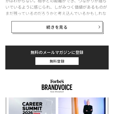
かはわからない。相手との距離ができ、つながりが揺ら
いでいるように感じられ、しがみつく価値があるものが
まだ残っているのだろうかと考え込んでいるかもしれな
い。
続きを見る
どんなに強い絆で結ばれている夫婦でも、苛立ちや猜疑
心が募る時があるものだ。かつて分かち合った愛がまだ
どこかに残ってるのか、疑問に思うこともあるかもしれ
ない。
無料のメールマガジンに登録
無料登録
もちろん、全ての結婚がずっと続くわけではなく、時に
は別れることが2人の取り得る最良の選択になることも
ある。だが中には、互いに向き合って成長し、一緒にや
り直す意思があれば、修復可能かもしれない夫婦の関係
もある。
〜
織
う
“