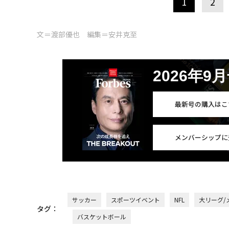
1
2
文＝渡部優也 編集＝安井克至
2026年9
最新号の購入はこ
メンバーシップに
サッカー
スポーツイベント
NFL
大リーグ/
タグ：
バスケットボール