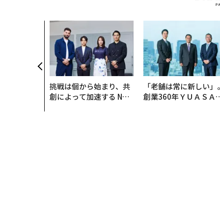
挑戦は個から始まり、共
「老舗は常に新しい」
創によって加速する NOR
創業360年ＹＵＡＳＡ
QAIN JAPAN 特別座談会
カクシンCEO田尻望が
る、AIを超える人の価