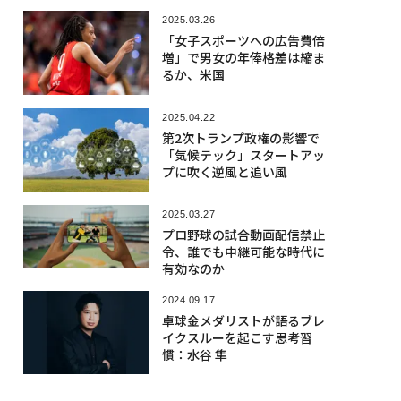
2025.03.26
「女子スポーツへの広告費倍
増」で男女の年俸格差は縮ま
るか、米国
2025.04.22
第2次トランプ政権の影響で
「気候テック」スタートアッ
プに吹く逆風と追い風
2025.03.27
プロ野球の試合動画配信禁止
令、誰でも中継可能な時代に
有効なのか
2024.09.17
卓球金メダリストが語るブレ
イクスルーを起こす思考習
慣：水谷 隼