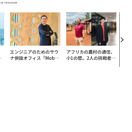
“泊
パシ
本の
編）
。
エンジニアのためのサウ
アフリカの農村の通信、
と
ナ併設オフィス「Mobiu
小1の壁。2人の挑戦者が
語
s Park」がオープン──
手にした「次なる武器」
値
タマディックが健康経営
を徹底する理由