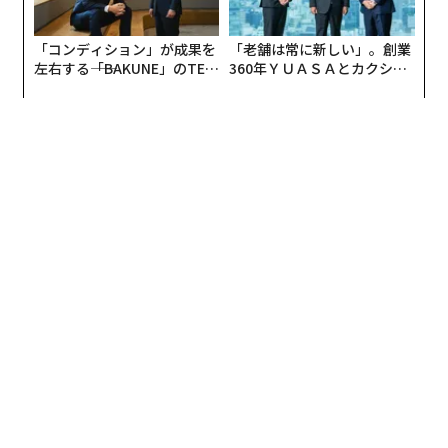
しかし、「幽霊の正体見たり枯れ尾花」というではない
「コンディション」が成果を
「老舗は常に新しい」。創業
ですか。これは、幽霊と恐れていたものが、なんのこと
左右する――「BAKUNE」のTEN
360年ＹＵＡＳＡとカクシン
TIALが支える「挑戦者の明
CEO田尻望が語る、AIを超え
はない、ただの枯れたススキだった、ということです
日」
る人の価値
が、心にわだかまったり、心を落ち込ませたりしている
ものも、実はそれと同じ。客観的に見れば、「なんでも
ないこと」に振り回されてしまっていることが多い、と
いうのも、やっぱり本当のことなのです。
あなたには、こんな経験がないでしょうか。なにか不安
や悩みがあって、心がどんより重たかったのに、ふとし
た言葉や行動がきっかけとなって、「なんだ、たいした
ことないじゃないか」と、嘘みたいに心が軽くなった─
─。「禅の教え」は、そんなきっかけの宝庫です。
「禅」というと、みなさんはどんなイメージをお持ちで
しょうか。深遠で高邁なもの、つまりは、難しい世界だ
という印象を持っているかもしれませんね。実際、とら