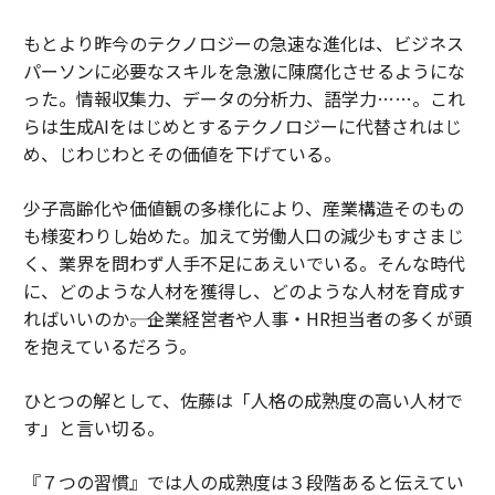
もとより昨今のテクノロジーの急速な進化は、ビジネス
パーソンに必要なスキルを急激に陳腐化させるようにな
った。情報収集力、データの分析力、語学力……。これ
らは生成AIをはじめとするテクノロジーに代替されはじ
め、じわじわとその価値を下げている。
少子高齢化や価値観の多様化により、産業構造そのもの
も様変わりし始めた。加えて労働人口の減少もすさまじ
く、業界を問わず人手不足にあえいでいる。そんな時代
に、どのような人材を獲得し、どのような人材を育成す
ればいいのか――。企業経営者や人事・HR担当者の多くが頭
を抱えているだろう。
ひとつの解として、佐藤は「人格の成熟度の高い人材で
す」と言い切る。
『７つの習慣』では人の成熟度は３段階あると伝えてい