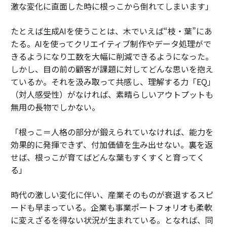
激な変化に直面した時に根っこから倒れてしまいます」
たとえば生成AIを使うことは、木でいえば“枝・葉”にあ
たる。AIを使ってクリエイティブ制作やデータ処理がで
きるようになり工数を大幅に削減できるようになった。
しかし、目の前の顧客が課題に対してどんな思いを抱え
ているか。それを汲み取って共感し、理解する力「EQ」
（対人感受性）がなければ、素晴らしいアウトプットも
無用の長物でしかない。
「根っこ＝人格の部分が鍛えられていなければ、能力を
効果的に発揮できず、付加価値を生み出せない。裏を返
せば、根っこが育てばどんな葉もすくすくと育ってく
る」
時代の激しい変化に伴い、産業そのものが衰退するスピ
ードも早まっている。企業も事業ポートフォリオも柔軟
に変えざるを得ない状況が生まれている。となれば、同