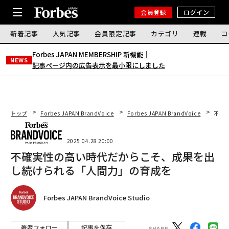
会員登録
ログイン
新着記事
人気記事
会員限定記事
カテゴリ
連載
コ
Forbes JAPAN MEMBERSHIP 新機能｜
NEWS
記事ページ内の広告表示を最小限にしました
トップ
Forbes JAPAN BrandVoice
Forbes JAPAN BrandVoice
不確
2025.04.28 20:00
不確実性の高い時代だからこそ、成果を出
し続けられる「人間力」の育成を
Forbes JAPAN BrandVoice Studio
著者フォロー
記事を保存