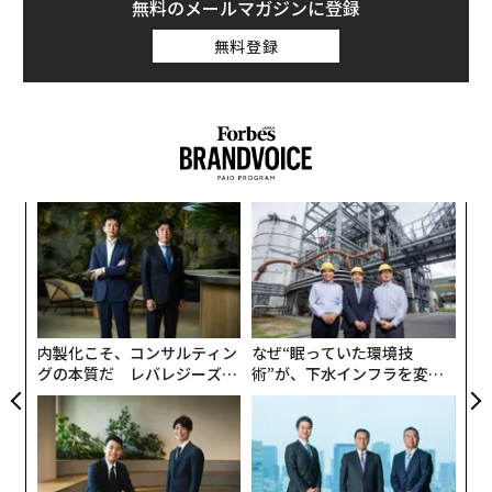
無料のメールマガジンに登録
り回されないように、無駄なものをそぎ落として、限り
なくシンプルに生きる。それが、私の言いたいことで
無料登録
す。
禅僧という立場だからでしょうか、私はたくさんの人か
らさまざまな相談を受けます。内容は千差万別ですが、
それでも大別すれば、不安や悩み、迷い……といったも
のです。
キ
目
か。
の
キャ
ン
そんな話にじっくり耳を傾けてみると、気がつくことが
ア
R S
あります。それは、そのほとんどが、実は「妄想」や
の
「思い込み」、「勘違い」や「取り越し苦労」にすぎな
た
い、ということです。「実体がない」といってもいいで
内製化こそ、コンサルティン
なぜ“眠っていた環境技
しょう。
グの本質だ レバレジーズが
術”が、下水インフラを変え
実践する、次世代ファームの
たのか──産総研×月島JFE
全貌
アクアソリューションの10年
「あなたは当事者じゃないからそんなことがいえるん
だ！」「食事も喉を通らないほど悩むことが現実にある
のよ！」、そう、お叱りを受けるかもしれませんね。