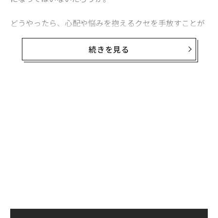
どうやったら、心配や悩みを抱えるクセを手放すことが
できるのか。曹洞宗特雄山建功寺の枡野俊明住職によれ
ば、
さまざまな悩みの正体は「妄想」だという
。この妄
続きを見る
想をできるだけ減らすことが、人間関係を円滑にし、悩
みを減らすことにつながるのだ。
今回は、著書「
心配事の9割は起こらない 減らす、手放す、忘れる─
─禅の教え
」（三笠書房）から、悩みを抱え込まないでいられる心
の持ち方について、一部抜粋してお伝えする。
実体がないことについて悩まない
余計な不安や悩みを抱えないように、他人の価値観に振