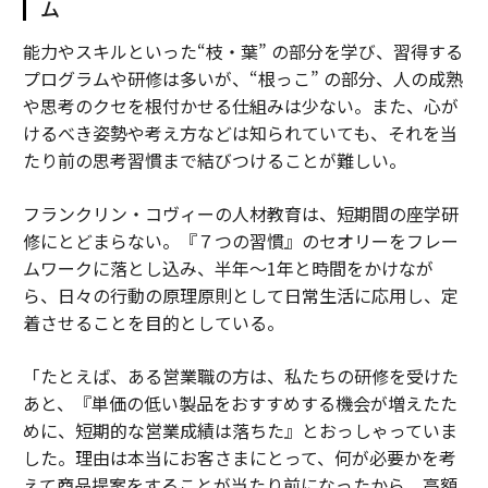
ム
能力やスキルといった“枝・葉” の部分を学び、習得する
プログラムや研修は多いが、“根っこ” の部分、人の成熟
や思考のクセを根付かせる仕組みは少ない。また、心が
けるべき姿勢や考え方などは知られていても、それを当
たり前の思考習慣まで結びつけることが難しい。
フランクリン・コヴィーの人材教育は、短期間の座学研
修にとどまらない。『７つの習慣』のセオリーをフレー
ムワークに落とし込み、半年～1年と時間をかけなが
ら、日々の行動の原理原則として日常生活に応用し、定
着させることを目的としている。
「たとえば、ある営業職の方は、私たちの研修を受けた
あと、『単価の低い製品をおすすめする機会が増えたた
めに、短期的な営業成績は落ちた』とおっしゃっていま
した。理由は本当にお客さまにとって、何が必要かを考
えて商品提案をすることが当たり前になったから。高額