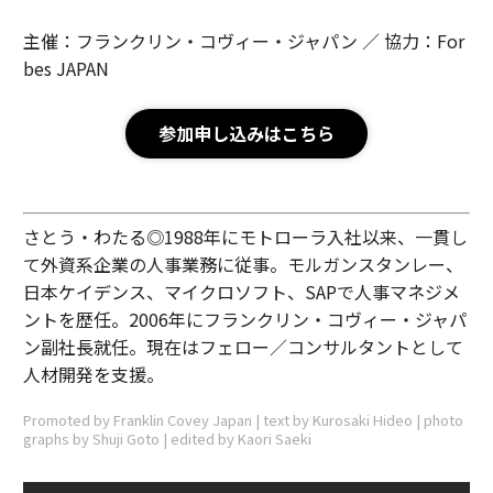
主催：フランクリン・コヴィー・ジャパン ／ 協力：For
bes JAPAN
参加申し込みはこちら
さとう・わたる◎1988年にモトローラ入社以来、一貫し
て外資系企業の人事業務に従事。モルガンスタンレー、
日本ケイデンス、マイクロソフト、SAPで人事マネジメ
ントを歴任。2006年にフランクリン・コヴィー・ジャパ
ン副社長就任。現在はフェロー／コンサルタントとして
人材開発を支援。
Promoted by Franklin Covey Japan | text by Kurosaki Hideo | photo
graphs by Shuji Goto | edited by Kaori Saeki