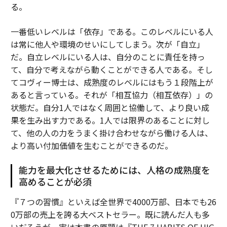
る。
一番低いレベルは「依存」である。このレベルにいる人
は常に他人や環境のせいにしてしまう。次が「自立」
だ。自立レベルにいる人は、自分のことに責任を持っ
て、自分で考えながら動くことができる人である。そし
てコヴィー博士は、成熟度のレベルにはもう１段階上が
あると言っている。それが「相互協力（相互依存）」の
状態だ。自分1人ではなく周囲と協働して、より良い成
果を生み出す力である。1人では限界のあることに対し
て、他の人の力をうまく掛け合わせながら働ける人は、
より高い付加価値を生むことができるのだ。
能力を最大化させるためには、人格の成熟度を
高めることが必須
『７つの習慣』といえば全世界で4000万部、日本でも26
0万部の売上を誇る大ベストセラー。既に読んだ人も多
いだろうが、実は本書の原題は『THE 7 HABITS OF HIG