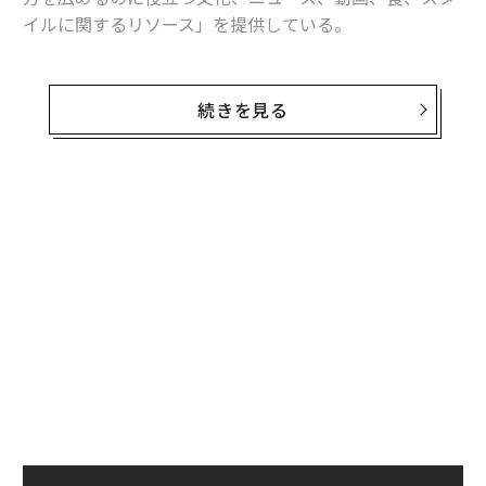
イルに関するリソース」を提供している。
そのメリー・ジェーンが3月31日、ビジネスで成功した
大麻使用者を描いた短編動画「ハイリー・プロダクティ
続きを見る
ブ」の提供を始めた。大麻を使う人は怠惰な中毒者だと
いう偏見を払拭する意図があるという。
ウーピー・ゴールドバーグも大麻ビジネスに参入
1本目の動画に登場するのは、ビール会社ラグニタスの
トニー・マギーCEOで、ビールの醸造や人生哲学、そし
て大麻の使用について語っている。5分程度の動画がこ
のほか6本企画されており、毎月1本ほどのペースで公開
される予定だ。このサイトは他にも、大麻と合う食べ物
を紹介する動画などを公開している。