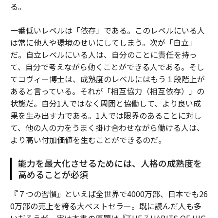
る。
一番低いレベルは「依存」である。このレベルにいる人
は常に他人や環境のせいにしてしまう。次が「自立」
だ。自立レベルにいる人は、自分のことに責任を持っ
て、自分で考えながら動くことができる人である。そし
てコヴィー博士は、成熟度のレベルにはもう１段階上が
あると言っている。それが「相互協力（相互依存）」の
状態だ。自分1人ではなく周囲と協働して、より良い成
果を生み出す力である。1人では限界のあることに対し
て、他の人の力をうまく掛け合わせながら働ける人は、
より高い付加価値を生むことができるのだ。
能力を最大化させるためには、人格の成熟度を
高めることが必須
『７つの習慣』といえば全世界で4000万部、日本でも26
0万部の売上を誇る大ベストセラー。既に読んだ人も多
いだろうが、実は本書の原題は『THE 7 HABITS OF HIG