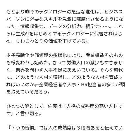
もとより昨今のテクノロジーの急速な進化は、ビジネス
パーソンに必要なスキルを急激に陳腐化させるようにな
った。情報収集力、データの分析力、語学力……。これ
らは生成AIをはじめとするテクノロジーに代替されはじ
め、じわじわとその価値を下げている。
少子高齢化や価値観の多様化により、産業構造そのもの
も様変わりし始めた。加えて労働人口の減少もすさまじ
く、業界を問わず人手不足にあえいでいる。そんな時代
に、どのような人材を獲得し、どのような人材を育成す
ればいいのか――。企業経営者や人事・HR担当者の多くが頭
を抱えているだろう。
ひとつの解として、佐藤は「人格の成熟度の高い人材で
す」と言い切る。
『７つの習慣』では人の成熟度は３段階あると伝えてい