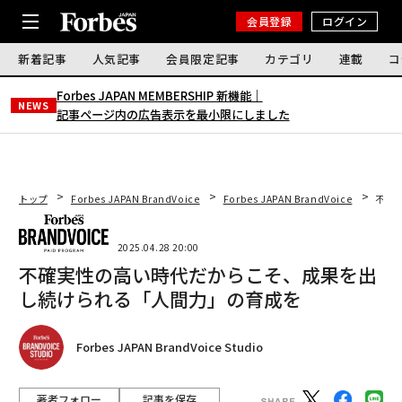
会員登録
ログイン
新着記事
人気記事
会員限定記事
カテゴリ
連載
コ
Forbes JAPAN MEMBERSHIP 新機能｜
NEWS
記事ページ内の広告表示を最小限にしました
トップ
Forbes JAPAN BrandVoice
Forbes JAPAN BrandVoice
不確
2025.04.28 20:00
不確実性の高い時代だからこそ、成果を出
し続けられる「人間力」の育成を
Forbes JAPAN BrandVoice Studio
著者フォロー
記事を保存