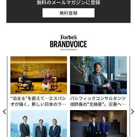
無料のメールマガジンに登録
無料登録
るか
エ
、く
設オ
が
伝
が
る
モ
“泊まる”を超えて─エスパシ
パシフィックコンサルタンツ
オが描く、新しい日本のラグ
技師長の"北極星"。災害への
ジュアリー（中編）
無力感を乗り越え見つけた、
防災一筋20年の答え