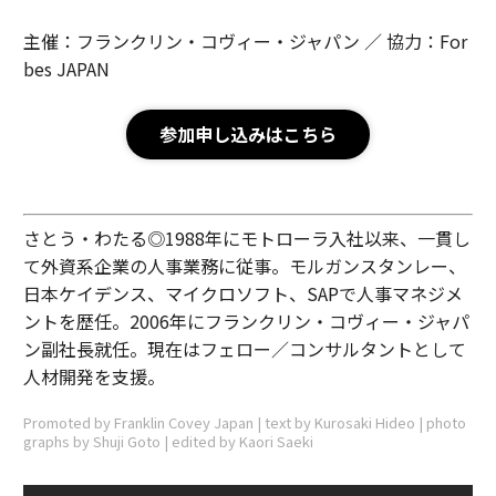
主催：フランクリン・コヴィー・ジャパン ／ 協力：For
bes JAPAN
参加申し込みはこちら
さとう・わたる◎1988年にモトローラ入社以来、一貫し
て外資系企業の人事業務に従事。モルガンスタンレー、
日本ケイデンス、マイクロソフト、SAPで人事マネジメ
ントを歴任。2006年にフランクリン・コヴィー・ジャパ
ン副社長就任。現在はフェロー／コンサルタントとして
人材開発を支援。
Promoted by Franklin Covey Japan | text by Kurosaki Hideo | photo
graphs by Shuji Goto | edited by Kaori Saeki