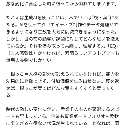
激な変化に直面した時に根っこから倒れてしまいます」
たとえば生成AIを使うことは、木でいえば“枝・葉”にあ
たる。AIを使ってクリエイティブ制作やデータ処理がで
きるようになり工数を大幅に削減できるようになった。
しかし、目の前の顧客が課題に対してどんな思いを抱え
ているか。それを汲み取って共感し、理解する力「EQ」
（対人感受性）がなければ、素晴らしいアウトプットも
無用の長物でしかない。
「根っこ＝人格の部分が鍛えられていなければ、能力を
効果的に発揮できず、付加価値を生み出せない。裏を返
せば、根っこが育てばどんな葉もすくすくと育ってく
る」
時代の激しい変化に伴い、産業そのものが衰退するスピ
ードも早まっている。企業も事業ポートフォリオも柔軟
に変えざるを得ない状況が生まれている。となれば、同