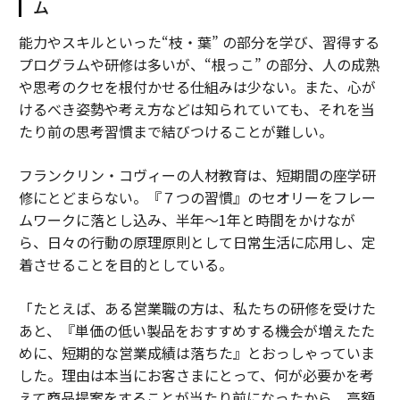
ム
能力やスキルといった“枝・葉” の部分を学び、習得する
プログラムや研修は多いが、“根っこ” の部分、人の成熟
や思考のクセを根付かせる仕組みは少ない。また、心が
けるべき姿勢や考え方などは知られていても、それを当
たり前の思考習慣まで結びつけることが難しい。
フランクリン・コヴィーの人材教育は、短期間の座学研
修にとどまらない。『７つの習慣』のセオリーをフレー
ムワークに落とし込み、半年～1年と時間をかけなが
ら、日々の行動の原理原則として日常生活に応用し、定
着させることを目的としている。
「たとえば、ある営業職の方は、私たちの研修を受けた
あと、『単価の低い製品をおすすめする機会が増えたた
めに、短期的な営業成績は落ちた』とおっしゃっていま
した。理由は本当にお客さまにとって、何が必要かを考
えて商品提案をすることが当たり前になったから。高額