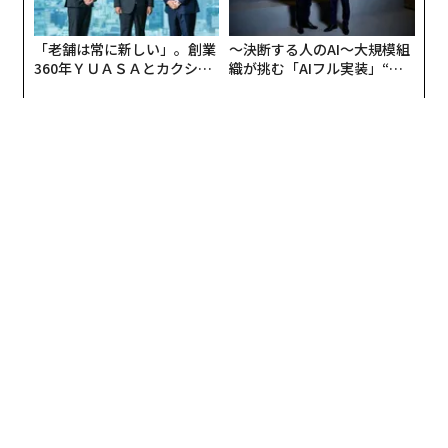
「老舗は常に新しい」。創業
〜決断する人のAI〜大規模組
360年ＹＵＡＳＡとカクシン
織が挑む「AIフル実装」“使
CEO田尻望が語る、AIを超え
う”企業から“動く”企業へ【N
る人の価値
TTドコモビジネス×PwC】
編集＝上田裕資
2026年9月号発売中
最新号の購入はこちらから
メンバーシップに登録する
関連記事